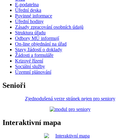
E-podatelna
Úřední deska
Povinné informace
Úřední hodiny
Zásady zpracování osobních údajů
Struktura úřadu
Odbory MÚ informují
On-line objednání na úřad
Stavy žádostí o doklady
Žádosti a formuláře
Krizové řízení
Sociální služby
Územní plánování
Senioři
Zjednodušená verze stránek nejen pro seniory
Interaktivní mapa