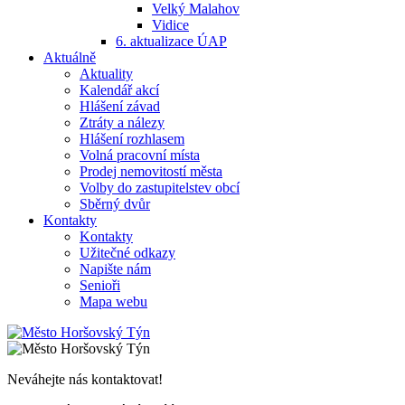
Velký Malahov
Vidice
6. aktualizace ÚAP
Aktuálně
Aktuality
Kalendář akcí
Hlášení závad
Ztráty a nálezy
Hlášení rozhlasem
Volná pracovní místa
Prodej nemovitostí města
Volby do zastupitelstev obcí
Sběrný dvůr
Kontakty
Kontakty
Užitečné odkazy
Napište nám
Senioři
Mapa webu
Neváhejte nás kontaktovat!