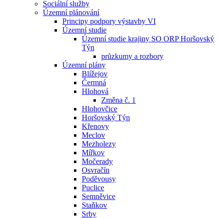
Sociální služby
Územní plánování
Principy podpory výstavby VI
Územní studie
Územní studie krajiny SO ORP Horšovský
Týn
průzkumy a rozbory
Územní plány
Blížejov
Čermná
Hlohová
Změna č. 1
Hlohovčice
Horšovský Týn
Křenovy
Meclov
Mezholezy
Mířkov
Močerady
Osvračín
Poděvousy
Puclice
Semněvice
Staňkov
Srby