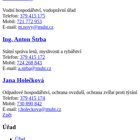
Vodní hospodářství, vodoprávní úřad
Telefon:
379 415 175
Mobil:
721 772 953
E-mail:
m.novy@muht.cz
Ing. Anton Štrba
Státní správa lesů, myslivosti a rybářství
Telefon:
379 415 172
Mobil:
724 268 843
E-mail:
a.strba@muht.cz
Jana Holečková
Odpadové hospodářství, ochrana ovzduší, ochrana zvířat proti týrání
Telefon:
379 415 174
Mobil:
730 890 842
E-mail:
j.holeckova@muht.cz
Zpět
Úřad
Úřad