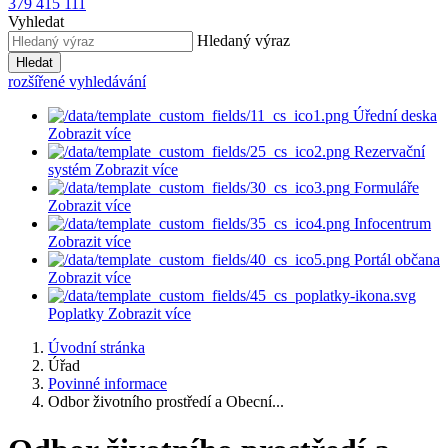
379 415 111
Vyhledat
Hledaný výraz
Hledat
rozšířené vyhledávání
Úřední deska
Zobrazit více
Rezervační
systém
Zobrazit více
Formuláře
Zobrazit více
Infocentrum
Zobrazit více
Portál občana
Zobrazit více
Poplatky
Zobrazit více
Úvodní stránka
Úřad
Povinné informace
Odbor životního prostředí a Obecní...