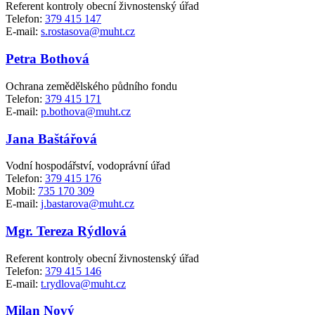
Referent kontroly obecní živnostenský úřad
Telefon:
379 415 147
E-mail:
s.rostasova@muht.cz
Petra Bothová
Ochrana zemědělského půdního fondu
Telefon:
379 415 171
E-mail:
p.bothova@muht.cz
Jana Baštářová
Vodní hospodářství, vodoprávní úřad
Telefon:
379 415 176
Mobil:
735 170 309
E-mail:
j.bastarova@muht.cz
Mgr. Tereza Rýdlová
Referent kontroly obecní živnostenský úřad
Telefon:
379 415 146
E-mail:
t.rydlova@muht.cz
Milan Nový