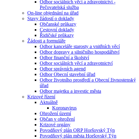
Odbor sociálních věcí a zdravotnictví -
Pečovatelská služba
On-line objednání na úřad
Stavy žádostí o doklady
Občanské průkazy
Cestovní doklady
Řidičské průkazy
Žádosti a formuláře
Odbor kanceláře starosty a vnitřních věcí
Odbor dopravy a silničního hospodářství
Odbor finanční a školství
Odbor sociálních věcí a zdravotnictví
Odbor správních agend
Odbor Obecní stavební úřad
Odbor životního prostředí a Obecní živnostenský
úřad
Odbor majetku a investic města
Krizové řízení
Aktuálně
Koronavirus
Ohrožení území
Občan v ohrožení
Krizové orgány
Povodňový plán ORP Horšovský Týn
Povodňový plán města Horšovský Týn