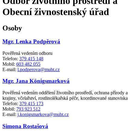
Odbor životního prostředí a
Obecní živnostenský úřad
Osoby
Mgr. Lenka Podpěrová
Pověřená vedením odboru
Telefon:
379 415 148
Mobil:
603 482 055
E-mail:
l.podperova@muht.cz
Mgr. Jana Königsmarková
Pověřená vedením oddělení životního prostředí, ochrana přírody a
krajiny, včelařství, rostlinolékařská péče, koordinované stanoviska
Telefon:
379 415 173
Mobil:
793 923 512
E-mail:
j.konigsmarkova@muht.cz
Simona Rostašová