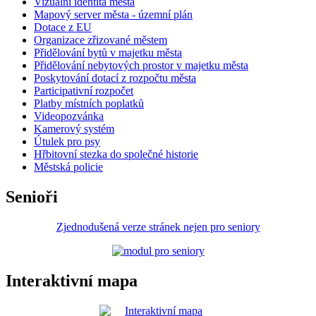
Vizuální identita města
Mapový server města - územní plán
Dotace z EU
Organizace zřizované městem
Přidělování bytů v majetku města
Přidělování nebytových prostor v majetku města
Poskytování dotací z rozpočtu města
Participativní rozpočet
Platby místních poplatků
Videopozvánka
Kamerový systém
Útulek pro psy
Hřbitovní stezka do společné historie
Městská policie
Senioři
Zjednodušená verze stránek nejen pro seniory
Interaktivní mapa