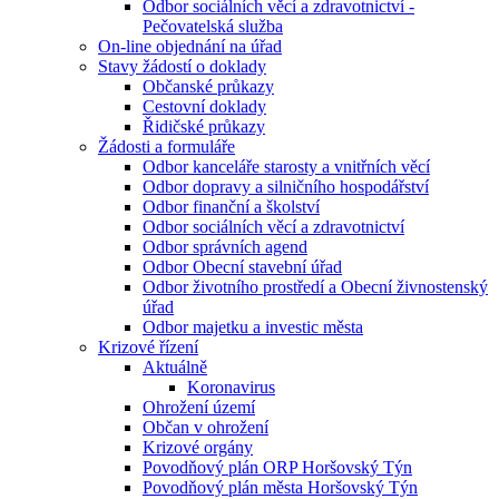
Odbor sociálních věcí a zdravotnictví -
Pečovatelská služba
On-line objednání na úřad
Stavy žádostí o doklady
Občanské průkazy
Cestovní doklady
Řidičské průkazy
Žádosti a formuláře
Odbor kanceláře starosty a vnitřních věcí
Odbor dopravy a silničního hospodářství
Odbor finanční a školství
Odbor sociálních věcí a zdravotnictví
Odbor správních agend
Odbor Obecní stavební úřad
Odbor životního prostředí a Obecní živnostenský
úřad
Odbor majetku a investic města
Krizové řízení
Aktuálně
Koronavirus
Ohrožení území
Občan v ohrožení
Krizové orgány
Povodňový plán ORP Horšovský Týn
Povodňový plán města Horšovský Týn