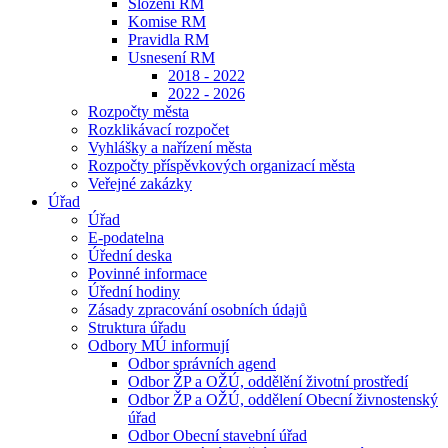
Složení RM
Komise RM
Pravidla RM
Usnesení RM
2018 - 2022
2022 - 2026
Rozpočty města
Rozklikávací rozpočet
Vyhlášky a nařízení města
Rozpočty příspěvkových organizací města
Veřejné zakázky
Úřad
Úřad
E-podatelna
Úřední deska
Povinné informace
Úřední hodiny
Zásady zpracování osobních údajů
Struktura úřadu
Odbory MÚ informují
Odbor správních agend
Odbor ŽP a OŽÚ, oddělění životní prostředí
Odbor ŽP a OŽÚ, oddělení Obecní živnostenský
úřad
Odbor Obecní stavební úřad