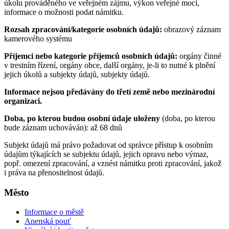
úkolu prováděného ve veřejném zájmu, výkon veřejné moci,
informace o možnosti podat námitku.
Rozsah zpracování/kategorie osobních údajů:
obrazový záznam
kamerového systému
Příjemci nebo kategorie příjemců osobních údajů:
orgány činné
v trestním řízení, orgány obce, další orgány, je-li to nutné k plnění
jejich úkolů a subjekty údajů, subjekty údajů.
Informace nejsou předávány do třetí země nebo mezinárodní
organizaci.
Doba, po kterou budou osobní údaje uloženy
(doba, po kterou
bude záznam uchováván): až 68 dnů
Subjekt údajů má právo požadovat od správce přístup k osobním
údajům týkajících se subjektu údajů, jejich opravu nebo výmaz,
popř. omezení zpracování, a vznést námitku proti zpracování, jakož
i práva na přenositelnost údajů.
Město
Informace o městě
Anenská pouť