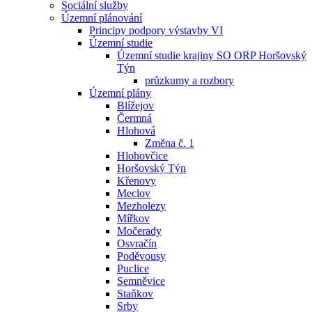
Sociální služby
Územní plánování
Principy podpory výstavby VI
Územní studie
Územní studie krajiny SO ORP Horšovský
Týn
průzkumy a rozbory
Územní plány
Blížejov
Čermná
Hlohová
Změna č. 1
Hlohovčice
Horšovský Týn
Křenovy
Meclov
Mezholezy
Mířkov
Močerady
Osvračín
Poděvousy
Puclice
Semněvice
Staňkov
Srby