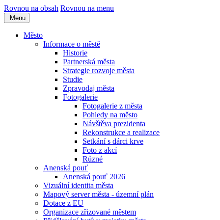
Rovnou na obsah
Rovnou na menu
Menu
Město
Informace o městě
Historie
Partnerská města
Strategie rozvoje města
Studie
Zpravodaj města
Fotogalerie
Fotogalerie z města
Pohledy na město
Návštěva prezidenta
Rekonstrukce a realizace
Setkání s dárci krve
Foto z akcí
Různé
Anenská pouť
Anenská pouť 2026
Vizuální identita města
Mapový server města - územní plán
Dotace z EU
Organizace zřizované městem