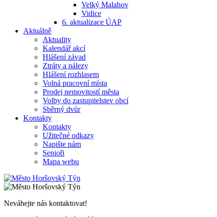
Velký Malahov
Vidice
6. aktualizace ÚAP
Aktuálně
Aktuality
Kalendář akcí
Hlášení závad
Ztráty a nálezy
Hlášení rozhlasem
Volná pracovní místa
Prodej nemovitostí města
Volby do zastupitelstev obcí
Sběrný dvůr
Kontakty
Kontakty
Užitečné odkazy
Napište nám
Senioři
Mapa webu
Neváhejte nás kontaktovat!