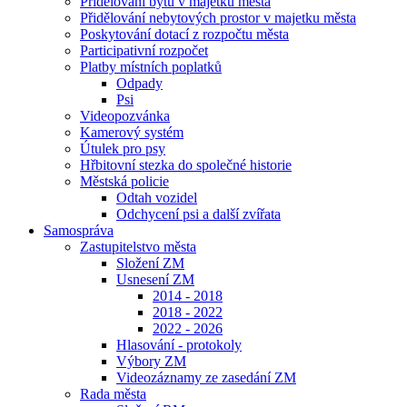
Přidělování bytů v majetku města
Přidělování nebytových prostor v majetku města
Poskytování dotací z rozpočtu města
Participativní rozpočet
Platby místních poplatků
Odpady
Psi
Videopozvánka
Kamerový systém
Útulek pro psy
Hřbitovní stezka do společné historie
Městská policie
Odtah vozidel
Odchycení psi a další zvířata
Samospráva
Zastupitelstvo města
Složení ZM
Usnesení ZM
2014 - 2018
2018 - 2022
2022 - 2026
Hlasování - protokoly
Výbory ZM
Videozáznamy ze zasedání ZM
Rada města