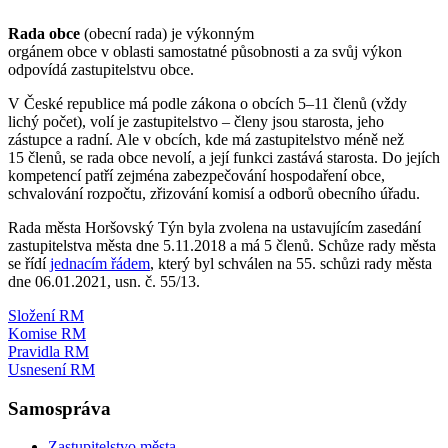
Rada obce
(obecní rada) je výkonným
orgánem obce v oblasti samostatné působnosti a za svůj výkon
odpovídá zastupitelstvu obce.
V České republice má podle zákona o obcích 5–11 členů (vždy
lichý počet), volí je zastupitelstvo – členy jsou starosta, jeho
zástupce a radní. Ale v obcích, kde má zastupitelstvo méně než
15 členů, se rada obce nevolí, a její funkci zastává starosta. Do jejích
kompetencí patří zejména zabezpečování hospodaření obce,
schvalování rozpočtu, zřizování komisí a odborů obecního úřadu.
Rada města Horšovský Týn byla zvolena na ustavujícím zasedání
zastupitelstva města dne 5.11.2018 a má 5 členů. Schůze rady města
se řídí
jednacím řádem
, který byl schválen na 55. schůzi rady města
dne 06.01.2021, usn. č. 55/13.
Složení RM
Komise RM
Pravidla RM
Usnesení RM
Samospráva
Zastupitelstvo města