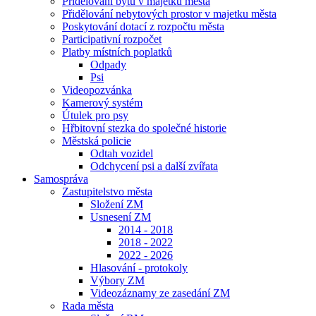
Přidělování bytů v majetku města
Přidělování nebytových prostor v majetku města
Poskytování dotací z rozpočtu města
Participativní rozpočet
Platby místních poplatků
Odpady
Psi
Videopozvánka
Kamerový systém
Útulek pro psy
Hřbitovní stezka do společné historie
Městská policie
Odtah vozidel
Odchycení psi a další zvířata
Samospráva
Zastupitelstvo města
Složení ZM
Usnesení ZM
2014 - 2018
2018 - 2022
2022 - 2026
Hlasování - protokoly
Výbory ZM
Videozáznamy ze zasedání ZM
Rada města