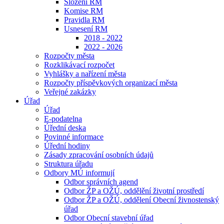
Složení RM
Komise RM
Pravidla RM
Usnesení RM
2018 - 2022
2022 - 2026
Rozpočty města
Rozklikávací rozpočet
Vyhlášky a nařízení města
Rozpočty příspěvkových organizací města
Veřejné zakázky
Úřad
Úřad
E-podatelna
Úřední deska
Povinné informace
Úřední hodiny
Zásady zpracování osobních údajů
Struktura úřadu
Odbory MÚ informují
Odbor správních agend
Odbor ŽP a OŽÚ, oddělění životní prostředí
Odbor ŽP a OŽÚ, oddělení Obecní živnostenský
úřad
Odbor Obecní stavební úřad