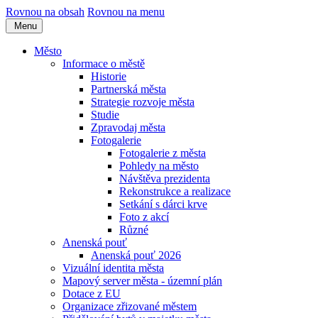
Rovnou na obsah
Rovnou na menu
Menu
Město
Informace o městě
Historie
Partnerská města
Strategie rozvoje města
Studie
Zpravodaj města
Fotogalerie
Fotogalerie z města
Pohledy na město
Návštěva prezidenta
Rekonstrukce a realizace
Setkání s dárci krve
Foto z akcí
Různé
Anenská pouť
Anenská pouť 2026
Vizuální identita města
Mapový server města - územní plán
Dotace z EU
Organizace zřizované městem