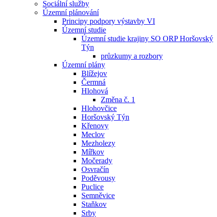
Sociální služby
Územní plánování
Principy podpory výstavby VI
Územní studie
Územní studie krajiny SO ORP Horšovský
Týn
průzkumy a rozbory
Územní plány
Blížejov
Čermná
Hlohová
Změna č. 1
Hlohovčice
Horšovský Týn
Křenovy
Meclov
Mezholezy
Mířkov
Močerady
Osvračín
Poděvousy
Puclice
Semněvice
Staňkov
Srby