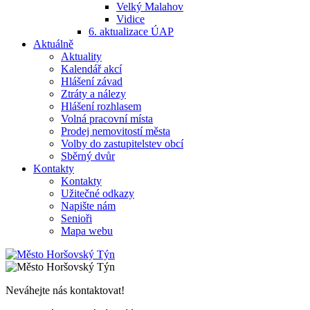
Velký Malahov
Vidice
6. aktualizace ÚAP
Aktuálně
Aktuality
Kalendář akcí
Hlášení závad
Ztráty a nálezy
Hlášení rozhlasem
Volná pracovní místa
Prodej nemovitostí města
Volby do zastupitelstev obcí
Sběrný dvůr
Kontakty
Kontakty
Užitečné odkazy
Napište nám
Senioři
Mapa webu
Neváhejte nás kontaktovat!