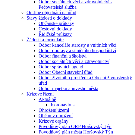
Odbor sociálních věcí a zdravotnictví -
Pečovatelská služba
On-line objednání na úřad
Stavy žádostí o doklady
Občanské průkazy
Cestovní doklady
Řidičské průkazy
Žádosti a formuláře
Odbor kanceláře starosty a vnitřních věcí
Odbor dopravy a silničního hospodářství
Odbor finanční a školství
Odbor sociálních věcí a zdravotnictví
Odbor správních agend
Odbor Obecní stavební úřad
Odbor životního prostředí a Obecní živnostenský
úřad
Odbor majetku a investic města
Krizové řízení
Aktuálně
Koronavirus
Ohrožení území
Občan v ohrožení
Krizové orgány
Povodňový plán ORP Horšovský Týn
Povodňový plán města Horšovský Týn