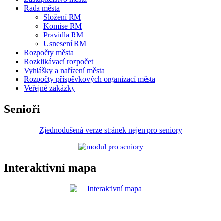
Rada města
Složení RM
Komise RM
Pravidla RM
Usnesení RM
Rozpočty města
Rozklikávací rozpočet
Vyhlášky a nařízení města
Rozpočty příspěvkových organizací města
Veřejné zakázky
Senioři
Zjednodušená verze stránek nejen pro seniory
Interaktivní mapa