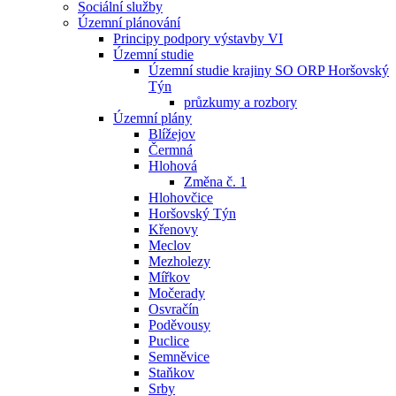
Sociální služby
Územní plánování
Principy podpory výstavby VI
Územní studie
Územní studie krajiny SO ORP Horšovský
Týn
průzkumy a rozbory
Územní plány
Blížejov
Čermná
Hlohová
Změna č. 1
Hlohovčice
Horšovský Týn
Křenovy
Meclov
Mezholezy
Mířkov
Močerady
Osvračín
Poděvousy
Puclice
Semněvice
Staňkov
Srby