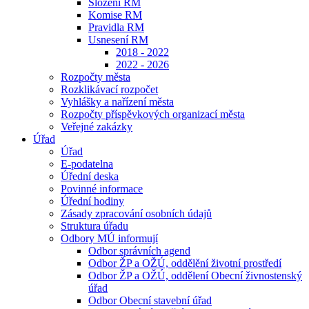
Složení RM
Komise RM
Pravidla RM
Usnesení RM
2018 - 2022
2022 - 2026
Rozpočty města
Rozklikávací rozpočet
Vyhlášky a nařízení města
Rozpočty příspěvkových organizací města
Veřejné zakázky
Úřad
Úřad
E-podatelna
Úřední deska
Povinné informace
Úřední hodiny
Zásady zpracování osobních údajů
Struktura úřadu
Odbory MÚ informují
Odbor správních agend
Odbor ŽP a OŽÚ, oddělění životní prostředí
Odbor ŽP a OŽÚ, oddělení Obecní živnostenský
úřad
Odbor Obecní stavební úřad