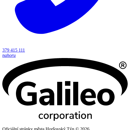
379 415 111
nahoru
Oficiální stránky města Horšovský Týn © 2026