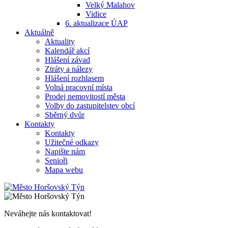
Velký Malahov
Vidice
6. aktualizace ÚAP
Aktuálně
Aktuality
Kalendář akcí
Hlášení závad
Ztráty a nálezy
Hlášení rozhlasem
Volná pracovní místa
Prodej nemovitostí města
Volby do zastupitelstev obcí
Sběrný dvůr
Kontakty
Kontakty
Užitečné odkazy
Napište nám
Senioři
Mapa webu
Neváhejte nás kontaktovat!