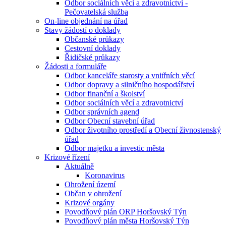
Odbor sociálních věcí a zdravotnictví -
Pečovatelská služba
On-line objednání na úřad
Stavy žádostí o doklady
Občanské průkazy
Cestovní doklady
Řidičské průkazy
Žádosti a formuláře
Odbor kanceláře starosty a vnitřních věcí
Odbor dopravy a silničního hospodářství
Odbor finanční a školství
Odbor sociálních věcí a zdravotnictví
Odbor správních agend
Odbor Obecní stavební úřad
Odbor životního prostředí a Obecní živnostenský
úřad
Odbor majetku a investic města
Krizové řízení
Aktuálně
Koronavirus
Ohrožení území
Občan v ohrožení
Krizové orgány
Povodňový plán ORP Horšovský Týn
Povodňový plán města Horšovský Týn