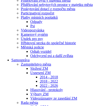
Přidělování bytů v majetku města
Přidělování nebytových prostor v majetku města
Poskytování dotací z rozpočtu města
Participativní rozpočet
Platby místních poplatků
Odpady
Psi
Videopozvánka
Kamerový systém
Útulek pro psy
Hřbitovní stezka do společné historie
Městská policie
Odtah vozidel
Odchycení psi a další zvířata
Samospráva
Zastupitelstvo města
Složení ZM
Usnesení ZM
2014 - 2018
2018 - 2022
2022 - 2026
Hlasování - protokoly
Výbory ZM
Videozáznamy ze zasedání ZM
Rada města