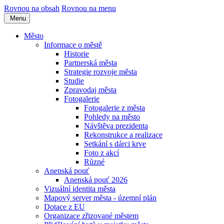
Rovnou na obsah
Rovnou na menu
Menu
Město
Informace o městě
Historie
Partnerská města
Strategie rozvoje města
Studie
Zpravodaj města
Fotogalerie
Fotogalerie z města
Pohledy na město
Návštěva prezidenta
Rekonstrukce a realizace
Setkání s dárci krve
Foto z akcí
Různé
Anenská pouť
Anenská pouť 2026
Vizuální identita města
Mapový server města - územní plán
Dotace z EU
Organizace zřizované městem