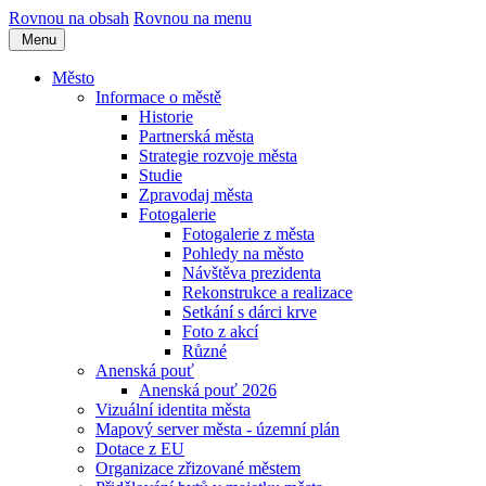
Rovnou na obsah
Rovnou na menu
Menu
Město
Informace o městě
Historie
Partnerská města
Strategie rozvoje města
Studie
Zpravodaj města
Fotogalerie
Fotogalerie z města
Pohledy na město
Návštěva prezidenta
Rekonstrukce a realizace
Setkání s dárci krve
Foto z akcí
Různé
Anenská pouť
Anenská pouť 2026
Vizuální identita města
Mapový server města - územní plán
Dotace z EU
Organizace zřizované městem