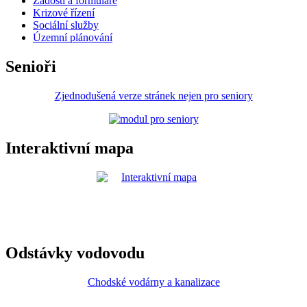
Žádosti a formuláře
Krizové řízení
Sociální služby
Územní plánování
Senioři
Zjednodušená verze stránek nejen pro seniory
Interaktivní mapa
Odstávky vodovodu
Chodské vodárny a kanalizace