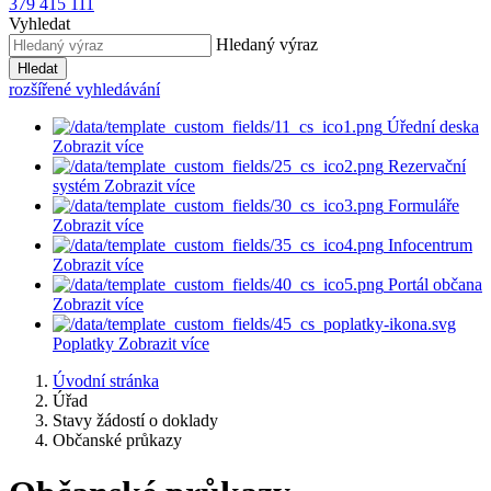
379 415 111
Vyhledat
Hledaný výraz
Hledat
rozšířené vyhledávání
Úřední deska
Zobrazit více
Rezervační
systém
Zobrazit více
Formuláře
Zobrazit více
Infocentrum
Zobrazit více
Portál občana
Zobrazit více
Poplatky
Zobrazit více
Úvodní stránka
Úřad
Stavy žádostí o doklady
Občanské průkazy