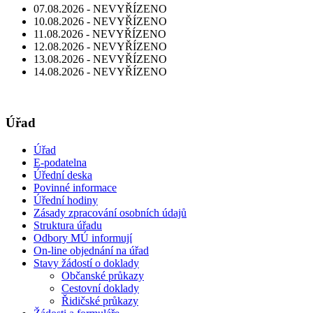
07.08.2026 - NEVYŘÍZENO
10.08.2026 - NEVYŘÍZENO
11.08.2026 - NEVYŘÍZENO
12.08.2026 - NEVYŘÍZENO
13.08.2026 - NEVYŘÍZENO
14.08.2026 - NEVYŘÍZENO
Úřad
Úřad
E-podatelna
Úřední deska
Povinné informace
Úřední hodiny
Zásady zpracování osobních údajů
Struktura úřadu
Odbory MÚ informují
On-line objednání na úřad
Stavy žádostí o doklady
Občanské průkazy
Cestovní doklady
Řidičské průkazy