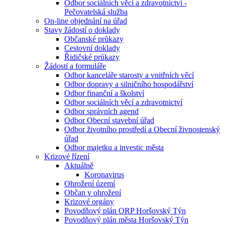
Odbor sociálních věcí a zdravotnictví -
Pečovatelská služba
On-line objednání na úřad
Stavy žádostí o doklady
Občanské průkazy
Cestovní doklady
Řidičské průkazy
Žádosti a formuláře
Odbor kanceláře starosty a vnitřních věcí
Odbor dopravy a silničního hospodářství
Odbor finanční a školství
Odbor sociálních věcí a zdravotnictví
Odbor správních agend
Odbor Obecní stavební úřad
Odbor životního prostředí a Obecní živnostenský
úřad
Odbor majetku a investic města
Krizové řízení
Aktuálně
Koronavirus
Ohrožení území
Občan v ohrožení
Krizové orgány
Povodňový plán ORP Horšovský Týn
Povodňový plán města Horšovský Týn