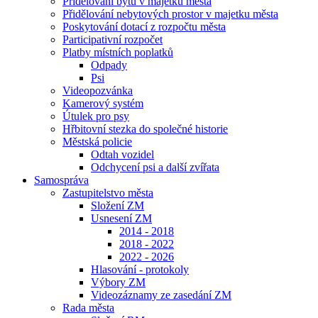
Přidělování bytů v majetku města
Přidělování nebytových prostor v majetku města
Poskytování dotací z rozpočtu města
Participativní rozpočet
Platby místních poplatků
Odpady
Psi
Videopozvánka
Kamerový systém
Útulek pro psy
Hřbitovní stezka do společné historie
Městská policie
Odtah vozidel
Odchycení psi a další zvířata
Samospráva
Zastupitelstvo města
Složení ZM
Usnesení ZM
2014 - 2018
2018 - 2022
2022 - 2026
Hlasování - protokoly
Výbory ZM
Videozáznamy ze zasedání ZM
Rada města