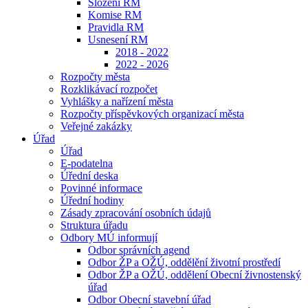
Složení RM
Komise RM
Pravidla RM
Usnesení RM
2018 - 2022
2022 - 2026
Rozpočty města
Rozklikávací rozpočet
Vyhlášky a nařízení města
Rozpočty příspěvkových organizací města
Veřejné zakázky
Úřad
Úřad
E-podatelna
Úřední deska
Povinné informace
Úřední hodiny
Zásady zpracování osobních údajů
Struktura úřadu
Odbory MÚ informují
Odbor správních agend
Odbor ŽP a OŽÚ, oddělění životní prostředí
Odbor ŽP a OŽÚ, oddělení Obecní živnostenský
úřad
Odbor Obecní stavební úřad