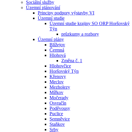
Sociální služby
Územní plánování
Principy podpory výstavby VI
Územní studie
Územní studie krajiny SO ORP Horšovský
Týn
průzkumy a rozbory
Územní plány
Blížejov
Čermná
Hlohová
Změna č. 1
Hlohovčice
Horšovský Týn
Křenovy
Meclov
Mezholezy
Mířkov
Močerady
Osvračín
Poděvousy
Puclice
Semněvice
Staňkov
Srby