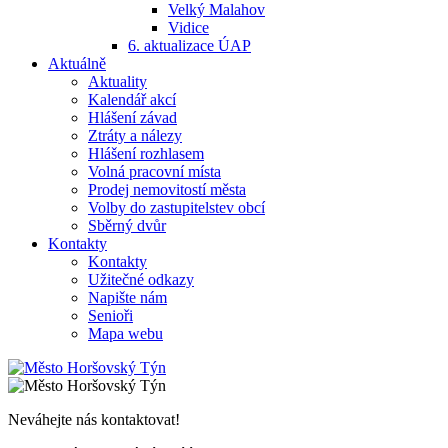
Velký Malahov
Vidice
6. aktualizace ÚAP
Aktuálně
Aktuality
Kalendář akcí
Hlášení závad
Ztráty a nálezy
Hlášení rozhlasem
Volná pracovní místa
Prodej nemovitostí města
Volby do zastupitelstev obcí
Sběrný dvůr
Kontakty
Kontakty
Užitečné odkazy
Napište nám
Senioři
Mapa webu
Neváhejte nás kontaktovat!