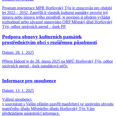
Program regenerace MPR Horšovský Týn je zpracován pro období
let 2022 – 2032. Zamýšlí-li vlastník kulturní památky provést její
úpravu nebo úpravu jejího prostředí, je povinen si předem vyžádat
rozhodnutí nebo závazné stanovisko ORP Městský úřad Horšovský
Týn, odbor správních agend – úsek PP.
Podpora obnovy kulturních památek
prostřednictvím obcí s rozšířenou působností
Datum:
28. 1. 2025
Příjem žádostí je do 28. února 2025 na MěÚ Horšovský Týn, odbor
správních agend - úsek památková péče.
Informace pro snoubence
Datum:
13. 1. 2025
Vážení snoubenci,
v souvislosti s Vaším přáním uzavřít manželství ve správním obvodu
matričního úřadu Městského úřadu Horšovský Týn Vám
předkládáme následující informace.