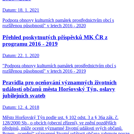
Datum:
18. 1. 2021
Podpora obnovy kulturních památek prostřednictvím obcí s
rozšířenou působností" v letech 2016 - 2020
Přehled poskytnutých příspěvků MK ČR z
programu 2016 - 2019
Datum:
22. 1. 2020
"Podpora obnovy kulturních památek prostřednictvím obcí s
rozšířenou působností" v letech 2016 - 2019
Pravidla pro oceňování významných životních
událostí občanů města Horšovský Týn, oslavy
jubilejních svateb
Datum:
12. 4. 2018
Město Horšovský Týn podle ust. § 102 odst. 3 a § 36a zák. č.
128/2000 Sb., o obcích (obecní zřízení), ve znění pozdějších
předpisů, může ocenit významné životní události svých občanů.
Pojem „ocenění“ významné životní události občana zahrnuje pouze