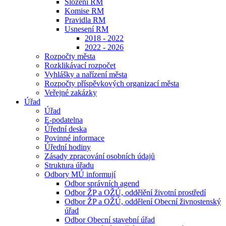
Složení RM
Komise RM
Pravidla RM
Usnesení RM
2018 - 2022
2022 - 2026
Rozpočty města
Rozklikávací rozpočet
Vyhlášky a nařízení města
Rozpočty příspěvkových organizací města
Veřejné zakázky
Úřad
Úřad
E-podatelna
Úřední deska
Povinné informace
Úřední hodiny
Zásady zpracování osobních údajů
Struktura úřadu
Odbory MÚ informují
Odbor správních agend
Odbor ŽP a OŽÚ, oddělění životní prostředí
Odbor ŽP a OŽÚ, oddělení Obecní živnostenský
úřad
Odbor Obecní stavební úřad