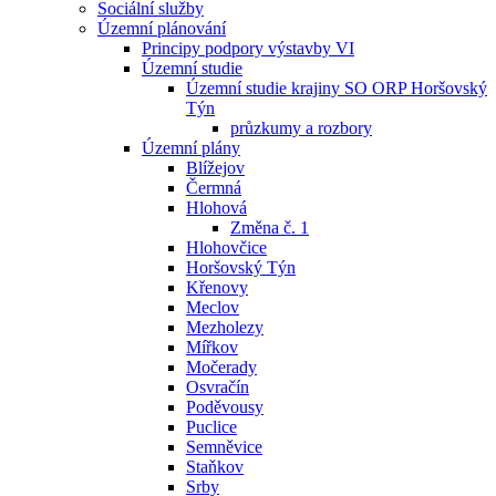
Sociální služby
Územní plánování
Principy podpory výstavby VI
Územní studie
Územní studie krajiny SO ORP Horšovský
Týn
průzkumy a rozbory
Územní plány
Blížejov
Čermná
Hlohová
Změna č. 1
Hlohovčice
Horšovský Týn
Křenovy
Meclov
Mezholezy
Mířkov
Močerady
Osvračín
Poděvousy
Puclice
Semněvice
Staňkov
Srby