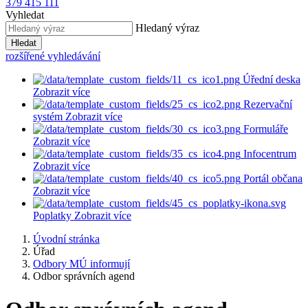
379 415 111
Vyhledat
Hledaný výraz
Hledat
rozšířené vyhledávání
Úřední deska
Zobrazit více
Rezervační
systém
Zobrazit více
Formuláře
Zobrazit více
Infocentrum
Zobrazit více
Portál občana
Zobrazit více
Poplatky
Zobrazit více
Úvodní stránka
Úřad
Odbory MÚ informují
Odbor správních agend