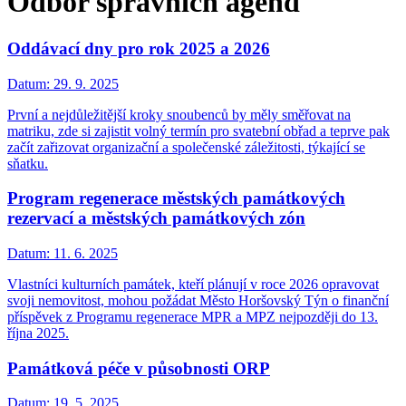
Odbor správních agend
Oddávací dny pro rok 2025 a 2026
Datum:
29. 9. 2025
První a nejdůležitější kroky snoubenců by měly směřovat na
matriku, zde si zajistit volný termín pro svatební obřad a teprve pak
začít zařizovat organizační a společenské záležitosti, týkající se
sňatku.
Program regenerace městských památkových
rezervací a městských památkových zón
Datum:
11. 6. 2025
Vlastníci kulturních památek, kteří plánují v roce 2026 opravovat
svoji nemovitost, mohou požádat Město Horšovský Týn o finanční
příspěvek z Programu regenerace MPR a MPZ nejpozději do 13.
října 2025.
Památková péče v působnosti ORP
Datum:
19. 5. 2025