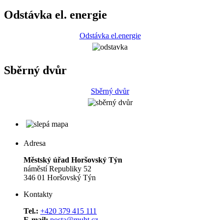
Odstávka el. energie
Odstávka el.energie
Sběrný dvůr
Sběrný dvůr
Adresa
Městský úřad Horšovský Týn
náměstí Republiky 52
346 01 Horšovský Týn
Kontakty
Tel.:
+420 379 415 111
E-mail:
posta@muht.cz