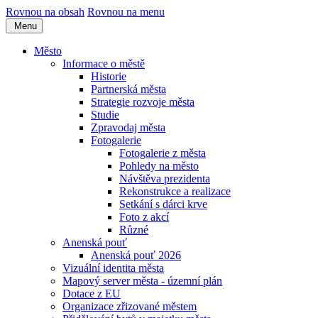
Rovnou na obsah
Rovnou na menu
Menu
Město
Informace o městě
Historie
Partnerská města
Strategie rozvoje města
Studie
Zpravodaj města
Fotogalerie
Fotogalerie z města
Pohledy na město
Návštěva prezidenta
Rekonstrukce a realizace
Setkání s dárci krve
Foto z akcí
Různé
Anenská pouť
Anenská pouť 2026
Vizuální identita města
Mapový server města - územní plán
Dotace z EU
Organizace zřizované městem