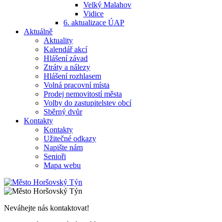
Velký Malahov
Vidice
6. aktualizace ÚAP
Aktuálně
Aktuality
Kalendář akcí
Hlášení závad
Ztráty a nálezy
Hlášení rozhlasem
Volná pracovní místa
Prodej nemovitostí města
Volby do zastupitelstev obcí
Sběrný dvůr
Kontakty
Kontakty
Užitečné odkazy
Napište nám
Senioři
Mapa webu
Neváhejte nás kontaktovat!