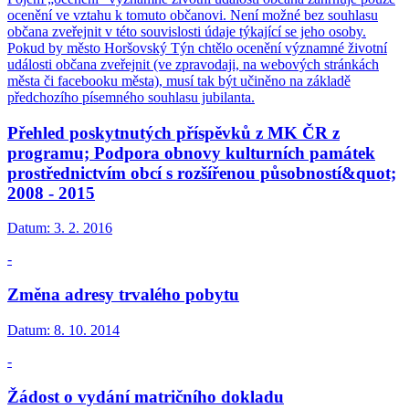
ocenění ve vztahu k tomuto občanovi. Není možné bez souhlasu
občana zveřejnit v této souvislosti údaje týkající se jeho osoby.
Pokud by město Horšovský Týn chtělo ocenění významné životní
události občana zveřejnit (ve zpravodaji, na webových stránkách
města či facebooku města), musí tak být učiněno na základě
předchozího písemného souhlasu jubilanta.
Přehled poskytnutých příspěvků z MK ČR z
programu; Podpora obnovy kulturních památek
prostřednictvím obcí s rozšířenou působností&quot;
2008 - 2015
Datum:
3. 2. 2016
-
Změna adresy trvalého pobytu
Datum:
8. 10. 2014
-
Žádost o vydání matričního dokladu