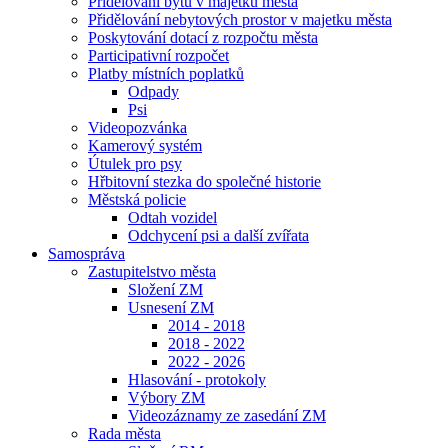
Přidělování bytů v majetku města
Přidělování nebytových prostor v majetku města
Poskytování dotací z rozpočtu města
Participativní rozpočet
Platby místních poplatků
Odpady
Psi
Videopozvánka
Kamerový systém
Útulek pro psy
Hřbitovní stezka do společné historie
Městská policie
Odtah vozidel
Odchycení psi a další zvířata
Samospráva
Zastupitelstvo města
Složení ZM
Usnesení ZM
2014 - 2018
2018 - 2022
2022 - 2026
Hlasování - protokoly
Výbory ZM
Videozáznamy ze zasedání ZM
Rada města