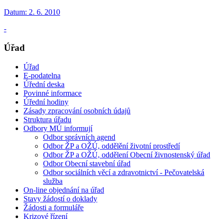
Datum:
2. 6. 2010
-
Úřad
Úřad
E-podatelna
Úřední deska
Povinné informace
Úřední hodiny
Zásady zpracování osobních údajů
Struktura úřadu
Odbory MÚ informují
Odbor správních agend
Odbor ŽP a OŽÚ, oddělění životní prostředí
Odbor ŽP a OŽÚ, oddělení Obecní živnostenský úřad
Odbor Obecní stavební úřad
Odbor sociálních věcí a zdravotnictví - Pečovatelská
služba
On-line objednání na úřad
Stavy žádostí o doklady
Žádosti a formuláře
Krizové řízení