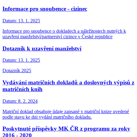
Informace pro snoubence - cizinec
Datum:
13. 1. 2025
Informace pro snoubence o dokladech a náležitostech nutných k
uzavření manželství/partnerství cizince v České republice
Dotazník k uzavření manželství
Datum:
13. 1. 2025
Dotazník 2025
Vydávání matričních dokladů a doslovných výpisů z
matričních knih
Datum:
8. 2. 2024
Matriční doklad obsahuje údaje zapsané v matriční knize uvedené
podle stavu ke dni vydání matričního dokladu.
Poskytnuté příspěvky MK ČR z programu za roky
2016 - 2020