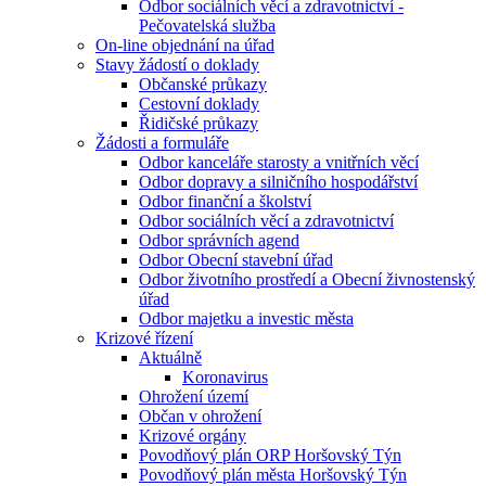
Odbor sociálních věcí a zdravotnictví -
Pečovatelská služba
On-line objednání na úřad
Stavy žádostí o doklady
Občanské průkazy
Cestovní doklady
Řidičské průkazy
Žádosti a formuláře
Odbor kanceláře starosty a vnitřních věcí
Odbor dopravy a silničního hospodářství
Odbor finanční a školství
Odbor sociálních věcí a zdravotnictví
Odbor správních agend
Odbor Obecní stavební úřad
Odbor životního prostředí a Obecní živnostenský
úřad
Odbor majetku a investic města
Krizové řízení
Aktuálně
Koronavirus
Ohrožení území
Občan v ohrožení
Krizové orgány
Povodňový plán ORP Horšovský Týn
Povodňový plán města Horšovský Týn