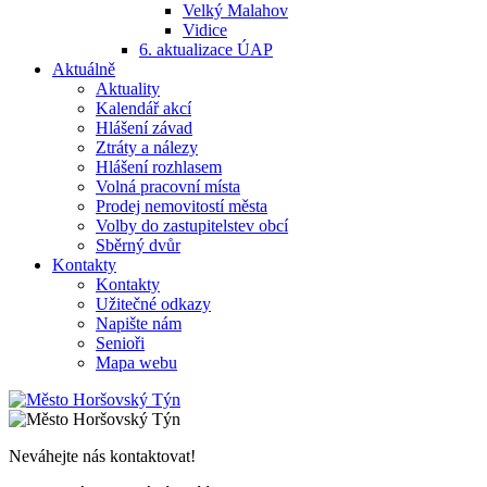
Velký Malahov
Vidice
6. aktualizace ÚAP
Aktuálně
Aktuality
Kalendář akcí
Hlášení závad
Ztráty a nálezy
Hlášení rozhlasem
Volná pracovní místa
Prodej nemovitostí města
Volby do zastupitelstev obcí
Sběrný dvůr
Kontakty
Kontakty
Užitečné odkazy
Napište nám
Senioři
Mapa webu
Neváhejte nás kontaktovat!