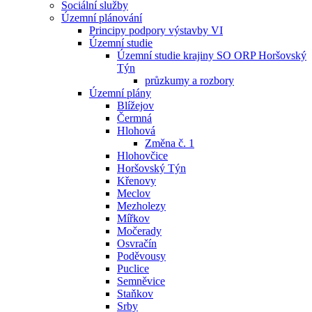
Sociální služby
Územní plánování
Principy podpory výstavby VI
Územní studie
Územní studie krajiny SO ORP Horšovský
Týn
průzkumy a rozbory
Územní plány
Blížejov
Čermná
Hlohová
Změna č. 1
Hlohovčice
Horšovský Týn
Křenovy
Meclov
Mezholezy
Mířkov
Močerady
Osvračín
Poděvousy
Puclice
Semněvice
Staňkov
Srby