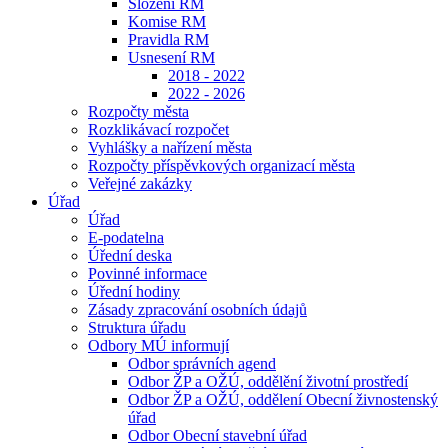
Složení RM
Komise RM
Pravidla RM
Usnesení RM
2018 - 2022
2022 - 2026
Rozpočty města
Rozklikávací rozpočet
Vyhlášky a nařízení města
Rozpočty příspěvkových organizací města
Veřejné zakázky
Úřad
Úřad
E-podatelna
Úřední deska
Povinné informace
Úřední hodiny
Zásady zpracování osobních údajů
Struktura úřadu
Odbory MÚ informují
Odbor správních agend
Odbor ŽP a OŽÚ, oddělění životní prostředí
Odbor ŽP a OŽÚ, oddělení Obecní živnostenský
úřad
Odbor Obecní stavební úřad