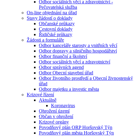
Odbor sociálních věcí a zdravotnictví -
Pečovatelská služba
On-line objednání na úřad
Stavy žádostí o doklady
Občanské průkazy
Cestovní doklady
Řidičské průkazy
Žádosti a formuláře
Odbor kanceláře starosty a vnitřních věcí
Odbor dopravy a silničního hospodářství
Odbor finanční a školství
Odbor sociálních věcí a zdravotnictví
Odbor správních agend
Odbor Obecní stavební úřad
Odbor životního prostředí a Obecní živnostenský
úřad
Odbor majetku a investic města
Krizové řízení
Aktuálně
Koronavirus
Ohrožení území
Občan v ohrožení
Krizové orgány
Povodňový plán ORP Horšovský Týn
Povodňový plán města Horšovský Týn