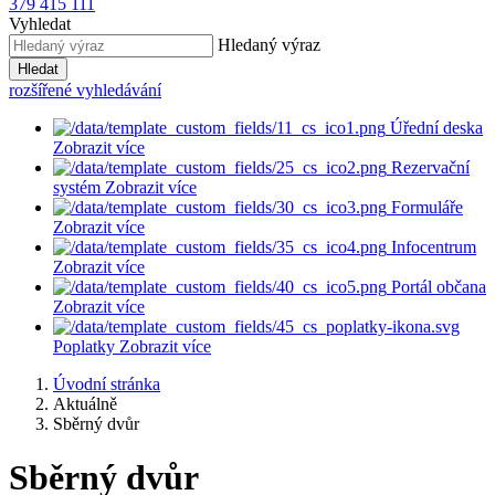
379 415 111
Vyhledat
Hledaný výraz
Hledat
rozšířené vyhledávání
Úřední deska
Zobrazit více
Rezervační
systém
Zobrazit více
Formuláře
Zobrazit více
Infocentrum
Zobrazit více
Portál občana
Zobrazit více
Poplatky
Zobrazit více
Úvodní stránka
Aktuálně
Sběrný dvůr
Sběrný dvůr