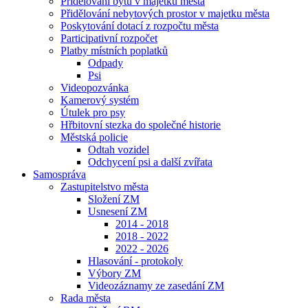
Přidělování bytů v majetku města
Přidělování nebytových prostor v majetku města
Poskytování dotací z rozpočtu města
Participativní rozpočet
Platby místních poplatků
Odpady
Psi
Videopozvánka
Kamerový systém
Útulek pro psy
Hřbitovní stezka do společné historie
Městská policie
Odtah vozidel
Odchycení psi a další zvířata
Samospráva
Zastupitelstvo města
Složení ZM
Usnesení ZM
2014 - 2018
2018 - 2022
2022 - 2026
Hlasování - protokoly
Výbory ZM
Videozáznamy ze zasedání ZM
Rada města