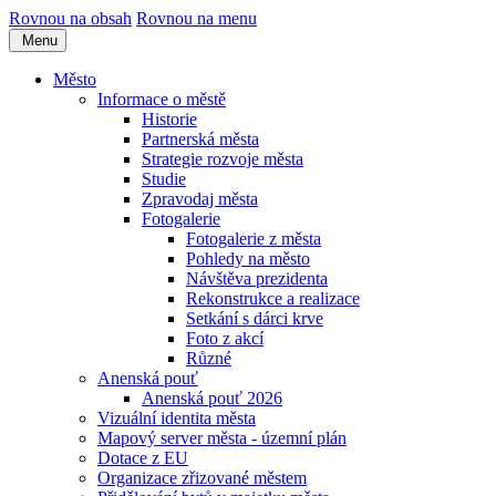
Rovnou na obsah
Rovnou na menu
Menu
Město
Informace o městě
Historie
Partnerská města
Strategie rozvoje města
Studie
Zpravodaj města
Fotogalerie
Fotogalerie z města
Pohledy na město
Návštěva prezidenta
Rekonstrukce a realizace
Setkání s dárci krve
Foto z akcí
Různé
Anenská pouť
Anenská pouť 2026
Vizuální identita města
Mapový server města - územní plán
Dotace z EU
Organizace zřizované městem