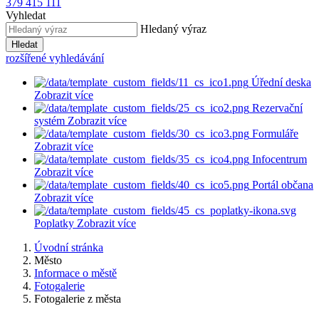
379 415 111
Vyhledat
Hledaný výraz
Hledat
rozšířené vyhledávání
Úřední deska
Zobrazit více
Rezervační
systém
Zobrazit více
Formuláře
Zobrazit více
Infocentrum
Zobrazit více
Portál občana
Zobrazit více
Poplatky
Zobrazit více
Úvodní stránka
Město
Informace o městě
Fotogalerie
Fotogalerie z města