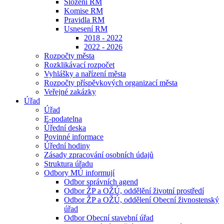
Složení RM
Komise RM
Pravidla RM
Usnesení RM
2018 - 2022
2022 - 2026
Rozpočty města
Rozklikávací rozpočet
Vyhlášky a nařízení města
Rozpočty příspěvkových organizací města
Veřejné zakázky
Úřad
Úřad
E-podatelna
Úřední deska
Povinné informace
Úřední hodiny
Zásady zpracování osobních údajů
Struktura úřadu
Odbory MÚ informují
Odbor správních agend
Odbor ŽP a OŽÚ, oddělění životní prostředí
Odbor ŽP a OŽÚ, oddělení Obecní živnostenský
úřad
Odbor Obecní stavební úřad