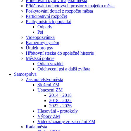
Přidělování bytů v majetku města
Přidělování nebytových prostor v majetku města
Poskytování dotací z rozpočtu města
Participativní rozpočet
Platby místních poplatků
Odpady
Psi
Videopozvánka
Kamerový systém
Útulek pro psy
Hřbitovní stezka do společné historie
Městská policie
Odtah vozidel
Odchycení psi a další zvířata
Samospráva
Zastupitelstvo města
Složení ZM
Usnesení ZM
2014 - 2018
2018 - 2022
2022 - 2026
Hlasování - protokoly
Výbory ZM
Videozáznamy ze zasedání ZM
Rada města