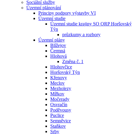
Sociální služby
Územní plánování
Principy podpory výstavby VI
Územní studie
Územní studie krajiny SO ORP Horšovský
Týn
průzkumy a rozbory
Územní plány
Blížejov
Čermná
Hlohová
Změna č. 1
Hlohovčice
Horšovský Týn
Křenovy
Meclov
Mezholezy
Mířkov
Močerady
Osvračín
Poděvousy
Puclice
Semněvice
Staňkov
Srby