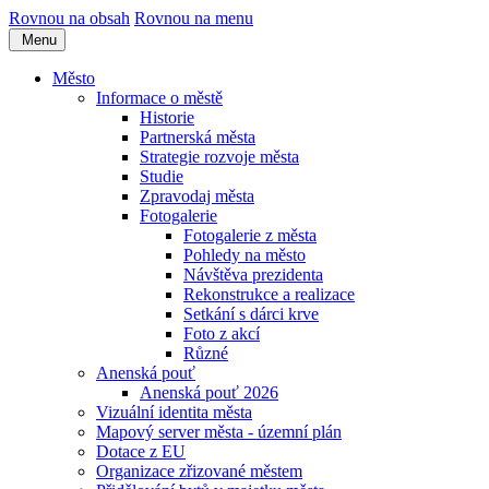
Rovnou na obsah
Rovnou na menu
Menu
Město
Informace o městě
Historie
Partnerská města
Strategie rozvoje města
Studie
Zpravodaj města
Fotogalerie
Fotogalerie z města
Pohledy na město
Návštěva prezidenta
Rekonstrukce a realizace
Setkání s dárci krve
Foto z akcí
Různé
Anenská pouť
Anenská pouť 2026
Vizuální identita města
Mapový server města - územní plán
Dotace z EU
Organizace zřizované městem