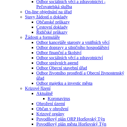
Odbor sociálních věcí a zdravotnictví -
Pečovatelská služba
On-line objednání na úřad
Stavy žádostí o doklady
Občanské průkazy
Cestovní doklady
Řidičské průkazy
Žádosti a formuláře
Odbor kanceláře starosty a vnitřních věcí
Odbor dopravy a silničního hospodářství
Odbor finanční a školství
Odbor sociálních věcí a zdravotnictví
Odbor správních agend
Odbor Obecní stavební úřad
Odbor životního prostředí a Obecní živnostenský
úřad
Odbor majetku a investic města
Krizové řízení
Aktuálně
Koronavirus
Ohrožení území
Občan v ohrožení
Krizové orgány
Povodňový plán ORP Horšovský Týn
Povodňový plán města Horšovský Týn