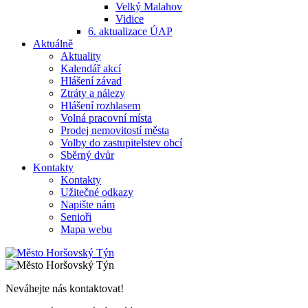
Velký Malahov
Vidice
6. aktualizace ÚAP
Aktuálně
Aktuality
Kalendář akcí
Hlášení závad
Ztráty a nálezy
Hlášení rozhlasem
Volná pracovní místa
Prodej nemovitostí města
Volby do zastupitelstev obcí
Sběrný dvůr
Kontakty
Kontakty
Užitečné odkazy
Napište nám
Senioři
Mapa webu
Neváhejte nás kontaktovat!