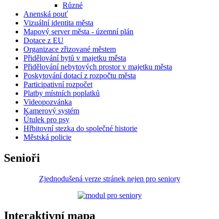
Různé
Anenská pouť
Vizuální identita města
Mapový server města - územní plán
Dotace z EU
Organizace zřizované městem
Přidělování bytů v majetku města
Přidělování nebytových prostor v majetku města
Poskytování dotací z rozpočtu města
Participativní rozpočet
Platby místních poplatků
Videopozvánka
Kamerový systém
Útulek pro psy
Hřbitovní stezka do společné historie
Městská policie
Senioři
Zjednodušená verze stránek nejen pro seniory
Interaktivní mapa