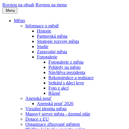
Rovnou na obsah
Rovnou na menu
Menu
Město
Informace o městě
Historie
Partnerská města
Strategie rozvoje města
Studie
Zpravodaj města
Fotogalerie
Fotogalerie z města
Pohledy na město
Návštěva prezidenta
Rekonstrukce a realizace
Setkání s dárci krve
Foto z akcí
Různé
Anenská pouť
Anenská pouť 2026
Vizuální identita města
Mapový server města - územní plán
Dotace z EU
Organizace zřizované městem