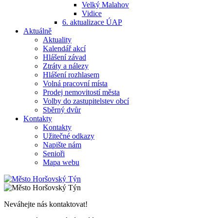
Velký Malahov
Vidice
6. aktualizace ÚAP
Aktuálně
Aktuality
Kalendář akcí
Hlášení závad
Ztráty a nálezy
Hlášení rozhlasem
Volná pracovní místa
Prodej nemovitostí města
Volby do zastupitelstev obcí
Sběrný dvůr
Kontakty
Kontakty
Užitečné odkazy
Napište nám
Senioři
Mapa webu
Neváhejte nás kontaktovat!