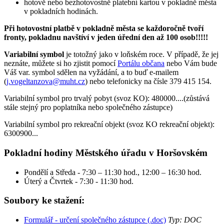
hotově nebo bezhotovostně platební kartou v pokladně města
v pokladních hodinách.
Při hotovostní platbě v pokladně města se každoročně tvoří
fronty, pokladnu navštíví v jeden úřední den až 100 osob!!!!!
Variabilní symbol
je totožný jako v loňském roce. V případě, že jej
neznáte, můžete si ho zjistit pomocí
Portálu občana
nebo Vám bude
Váš var. symbol sdělen na vyžádání, a to buď e-mailem
(
j.vogeltanzova@muht.cz
) nebo telefonicky na čísle 379 415 154.
Variabilní symbol pro trvalý pobyt (svoz KO): 480000....(zůstává
stále stejný pro poplatníka nebo společného zástupce)
Variabilní symbol pro rekreační objekt (svoz KO rekreační objekt):
6300900...
Pokladní hodiny Městského úřadu v Horšovském
Pondělí a Středa - 7:30 – 11:30 hod., 12:00 – 16:30 hod.
Úterý a Čtvrtek - 7:30 - 11:30 hod.
Soubory ke stažení:
Formulář - určení společného zástupce (.doc)
Typ: DOC