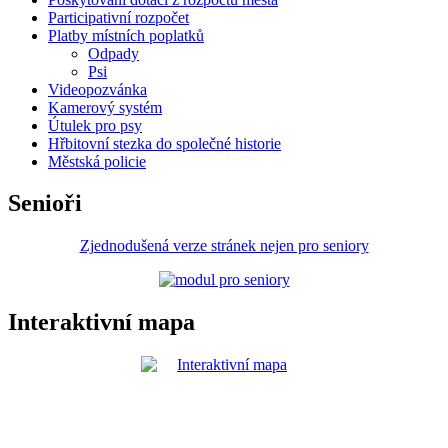
Participativní rozpočet
Platby místních poplatků
Odpady
Psi
Videopozvánka
Kamerový systém
Útulek pro psy
Hřbitovní stezka do společné historie
Městská policie
Senioři
Zjednodušená verze stránek nejen pro seniory
Interaktivní mapa