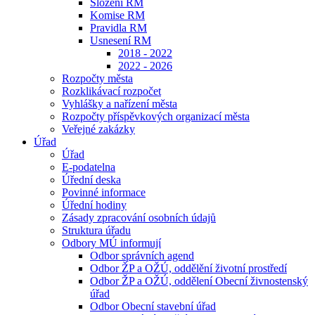
Složení RM
Komise RM
Pravidla RM
Usnesení RM
2018 - 2022
2022 - 2026
Rozpočty města
Rozklikávací rozpočet
Vyhlášky a nařízení města
Rozpočty příspěvkových organizací města
Veřejné zakázky
Úřad
Úřad
E-podatelna
Úřední deska
Povinné informace
Úřední hodiny
Zásady zpracování osobních údajů
Struktura úřadu
Odbory MÚ informují
Odbor správních agend
Odbor ŽP a OŽÚ, oddělění životní prostředí
Odbor ŽP a OŽÚ, oddělení Obecní živnostenský
úřad
Odbor Obecní stavební úřad