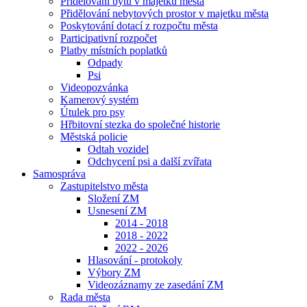
Přidělování bytů v majetku města
Přidělování nebytových prostor v majetku města
Poskytování dotací z rozpočtu města
Participativní rozpočet
Platby místních poplatků
Odpady
Psi
Videopozvánka
Kamerový systém
Útulek pro psy
Hřbitovní stezka do společné historie
Městská policie
Odtah vozidel
Odchycení psi a další zvířata
Samospráva
Zastupitelstvo města
Složení ZM
Usnesení ZM
2014 - 2018
2018 - 2022
2022 - 2026
Hlasování - protokoly
Výbory ZM
Videozáznamy ze zasedání ZM
Rada města