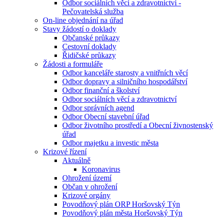
Odbor sociálních věcí a zdravotnictví -
Pečovatelská služba
On-line objednání na úřad
Stavy žádostí o doklady
Občanské průkazy
Cestovní doklady
Řidičské průkazy
Žádosti a formuláře
Odbor kanceláře starosty a vnitřních věcí
Odbor dopravy a silničního hospodářství
Odbor finanční a školství
Odbor sociálních věcí a zdravotnictví
Odbor správních agend
Odbor Obecní stavební úřad
Odbor životního prostředí a Obecní živnostenský
úřad
Odbor majetku a investic města
Krizové řízení
Aktuálně
Koronavirus
Ohrožení území
Občan v ohrožení
Krizové orgány
Povodňový plán ORP Horšovský Týn
Povodňový plán města Horšovský Týn