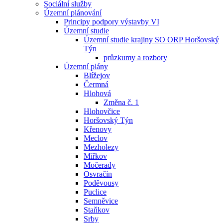
Sociální služby
Územní plánování
Principy podpory výstavby VI
Územní studie
Územní studie krajiny SO ORP Horšovský
Týn
průzkumy a rozbory
Územní plány
Blížejov
Čermná
Hlohová
Změna č. 1
Hlohovčice
Horšovský Týn
Křenovy
Meclov
Mezholezy
Mířkov
Močerady
Osvračín
Poděvousy
Puclice
Semněvice
Staňkov
Srby