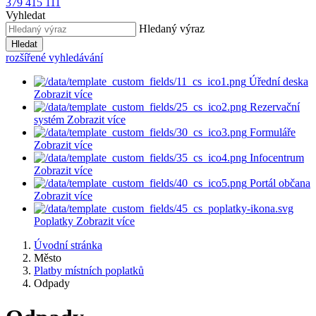
379 415 111
Vyhledat
Hledaný výraz
Hledat
rozšířené vyhledávání
Úřední deska
Zobrazit více
Rezervační
systém
Zobrazit více
Formuláře
Zobrazit více
Infocentrum
Zobrazit více
Portál občana
Zobrazit více
Poplatky
Zobrazit více
Úvodní stránka
Město
Platby místních poplatků
Odpady