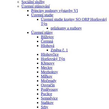
Sociální služby
Územní plánování
Principy podpory výstavby VI
Územní studie
Územní studie krajiny SO ORP Horšovský
Týn
průzkumy a rozbory
Územní plány
Blížejov
Čermná
Hlohová
Změna č. 1
Hlohovčice
Horšovský Týn
Křenovy
Meclov
Mezholezy
Mířkov
Močerady
Osvračín
Poděvousy
Puclice
Semněvice
Staňkov
Srby