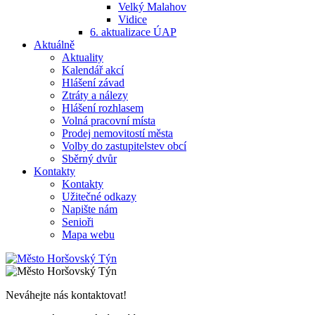
Velký Malahov
Vidice
6. aktualizace ÚAP
Aktuálně
Aktuality
Kalendář akcí
Hlášení závad
Ztráty a nálezy
Hlášení rozhlasem
Volná pracovní místa
Prodej nemovitostí města
Volby do zastupitelstev obcí
Sběrný dvůr
Kontakty
Kontakty
Užitečné odkazy
Napište nám
Senioři
Mapa webu
Neváhejte nás kontaktovat!