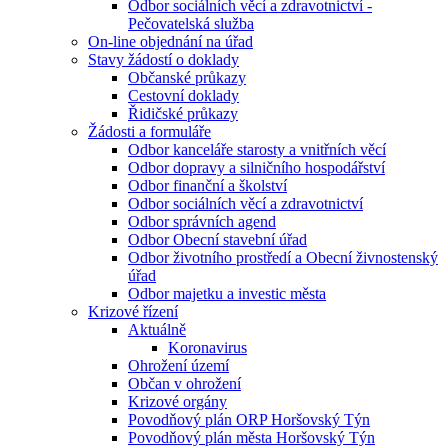
Odbor sociálních věcí a zdravotnictví -
Pečovatelská služba
On-line objednání na úřad
Stavy žádostí o doklady
Občanské průkazy
Cestovní doklady
Řidičské průkazy
Žádosti a formuláře
Odbor kanceláře starosty a vnitřních věcí
Odbor dopravy a silničního hospodářství
Odbor finanční a školství
Odbor sociálních věcí a zdravotnictví
Odbor správních agend
Odbor Obecní stavební úřad
Odbor životního prostředí a Obecní živnostenský
úřad
Odbor majetku a investic města
Krizové řízení
Aktuálně
Koronavirus
Ohrožení území
Občan v ohrožení
Krizové orgány
Povodňový plán ORP Horšovský Týn
Povodňový plán města Horšovský Týn