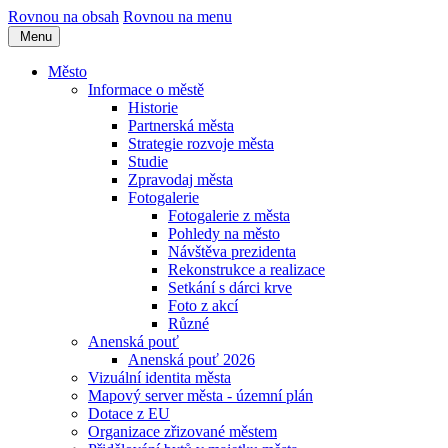
Rovnou na obsah
Rovnou na menu
Menu
Město
Informace o městě
Historie
Partnerská města
Strategie rozvoje města
Studie
Zpravodaj města
Fotogalerie
Fotogalerie z města
Pohledy na město
Návštěva prezidenta
Rekonstrukce a realizace
Setkání s dárci krve
Foto z akcí
Různé
Anenská pouť
Anenská pouť 2026
Vizuální identita města
Mapový server města - územní plán
Dotace z EU
Organizace zřizované městem