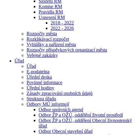
Složení RM
Komise RM
Pravidla RM
Usnesení RM
2018 - 2022
2022 - 2026
Rozpočty města
Rozklikávací rozpočet
Vyhlášky a nařízení města
Rozpočty příspěvkových organizací města
Veřejné zakázky
Úřad
Úřad
E-podatelna
Úřední deska
Povinné informace
Úřední hodiny
Zásady zpracování osobních údajů
Struktura úřadu
Odbory MÚ informují
Odbor správních agend
Odbor ŽP a OŽÚ, oddělění životní prostředí
Odbor ŽP a OŽÚ, oddělení Obecní živnostenský
úřad
Odbor Obecní stavební úřad