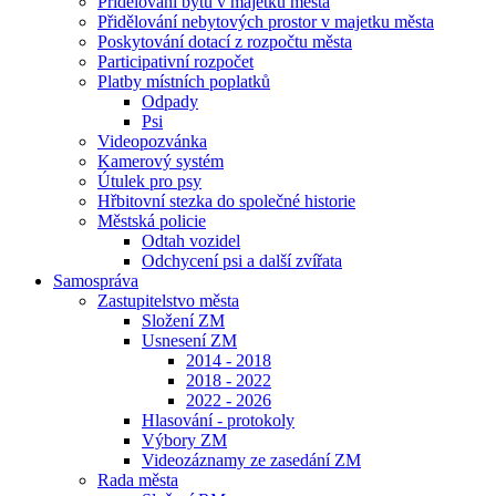
Přidělování bytů v majetku města
Přidělování nebytových prostor v majetku města
Poskytování dotací z rozpočtu města
Participativní rozpočet
Platby místních poplatků
Odpady
Psi
Videopozvánka
Kamerový systém
Útulek pro psy
Hřbitovní stezka do společné historie
Městská policie
Odtah vozidel
Odchycení psi a další zvířata
Samospráva
Zastupitelstvo města
Složení ZM
Usnesení ZM
2014 - 2018
2018 - 2022
2022 - 2026
Hlasování - protokoly
Výbory ZM
Videozáznamy ze zasedání ZM
Rada města