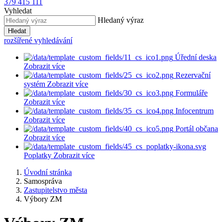
379 415 111
Vyhledat
Hledaný výraz
Hledat
rozšířené vyhledávání
Úřední deska
Zobrazit více
Rezervační
systém
Zobrazit více
Formuláře
Zobrazit více
Infocentrum
Zobrazit více
Portál občana
Zobrazit více
Poplatky
Zobrazit více
Úvodní stránka
Samospráva
Zastupitelstvo města
Výbory ZM