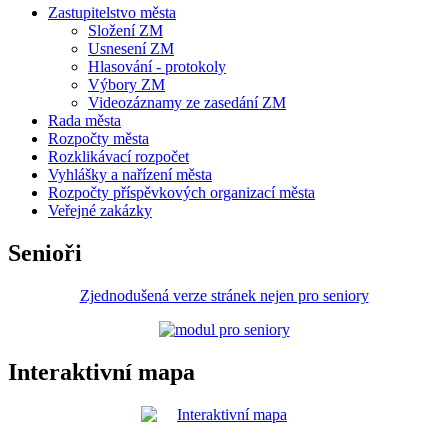
Zastupitelstvo města
Složení ZM
Usnesení ZM
Hlasování - protokoly
Výbory ZM
Videozáznamy ze zasedání ZM
Rada města
Rozpočty města
Rozklikávací rozpočet
Vyhlášky a nařízení města
Rozpočty příspěvkových organizací města
Veřejné zakázky
Senioři
Zjednodušená verze stránek nejen pro seniory
Interaktivní mapa