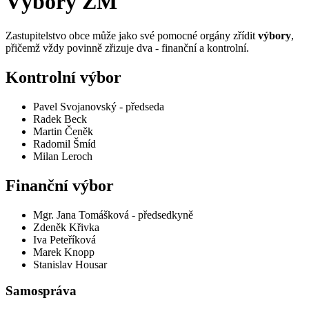
Výbory ZM
Zastupitelstvo obce může jako své pomocné orgány zřídit
výbory
,
přičemž vždy povinně zřizuje dva - finanční a kontrolní.
Kontrolní výbor
Pavel Svojanovský - předseda
Radek Beck
Martin Čeněk
Radomil Šmíd
Milan Leroch
Finanční výbor
Mgr. Jana Tomášková - předsedkyně
Zdeněk Křivka
Iva Peteříková
Marek Knopp
Stanislav Housar
Samospráva