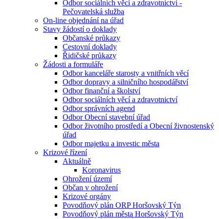
Odbor sociálních věcí a zdravotnictví -
Pečovatelská služba
On-line objednání na úřad
Stavy žádostí o doklady
Občanské průkazy
Cestovní doklady
Řidičské průkazy
Žádosti a formuláře
Odbor kanceláře starosty a vnitřních věcí
Odbor dopravy a silničního hospodářství
Odbor finanční a školství
Odbor sociálních věcí a zdravotnictví
Odbor správních agend
Odbor Obecní stavební úřad
Odbor životního prostředí a Obecní živnostenský
úřad
Odbor majetku a investic města
Krizové řízení
Aktuálně
Koronavirus
Ohrožení území
Občan v ohrožení
Krizové orgány
Povodňový plán ORP Horšovský Týn
Povodňový plán města Horšovský Týn