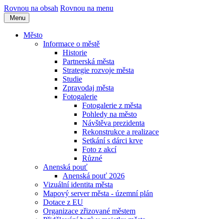
Rovnou na obsah
Rovnou na menu
Menu
Město
Informace o městě
Historie
Partnerská města
Strategie rozvoje města
Studie
Zpravodaj města
Fotogalerie
Fotogalerie z města
Pohledy na město
Návštěva prezidenta
Rekonstrukce a realizace
Setkání s dárci krve
Foto z akcí
Různé
Anenská pouť
Anenská pouť 2026
Vizuální identita města
Mapový server města - územní plán
Dotace z EU
Organizace zřizované městem