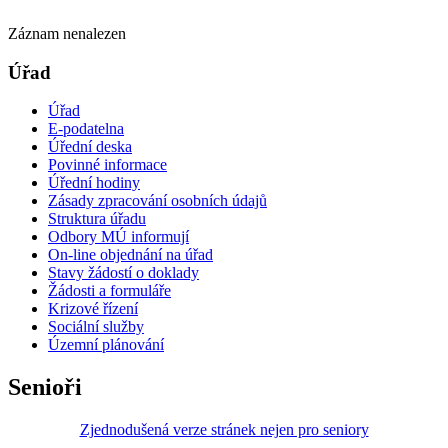
Záznam nenalezen
Úřad
Úřad
E-podatelna
Úřední deska
Povinné informace
Úřední hodiny
Zásady zpracování osobních údajů
Struktura úřadu
Odbory MÚ informují
On-line objednání na úřad
Stavy žádostí o doklady
Žádosti a formuláře
Krizové řízení
Sociální služby
Územní plánování
Senioři
Zjednodušená verze stránek nejen pro seniory