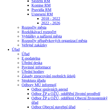
Složení RM
Komise RM
Pravidla RM
Usnesení RM
2018 - 2022
2022 - 2026
Rozpočty města
Rozklikávací rozpočet
Vyhlášky a nařízení města
Rozpočty příspěvkových organizací města
Veřejné zakázky
Úřad
Úřad
E-podatelna
Úřední deska
Povinné informace
Úřední hodiny
Zásady zpracování osobních údajů
Struktura úřadu
Odbory MÚ informují
Odbor správních agend
Odbor ŽP a OŽÚ, oddělění životní prostředí
Odbor ŽP a OŽÚ, oddělení Obecní živnostenský
úřad
Odbor Obecní stavební úřad