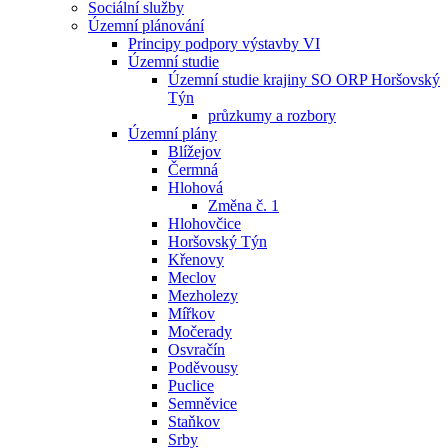
Sociální služby
Územní plánování
Principy podpory výstavby VI
Územní studie
Územní studie krajiny SO ORP Horšovský
Týn
průzkumy a rozbory
Územní plány
Blížejov
Čermná
Hlohová
Změna č. 1
Hlohovčice
Horšovský Týn
Křenovy
Meclov
Mezholezy
Mířkov
Močerady
Osvračín
Poděvousy
Puclice
Semněvice
Staňkov
Srby