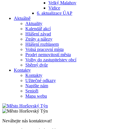
Velký Malahov
Vidice
6. aktualizace ÚAP
Aktuálně
Aktuality
Kalendář akcí
Hlášení závad
Ztráty a nálezy
Hlášení rozhlasem
Volná pracovní místa
Prodej nemovitostí města
Volby do zastupitelstev obcí
Sběrný dvůr
Kontakty
Kontakty
Užitečné odkazy
Napište nám
Senioři
Mapa webu
Neváhejte nás kontaktovat!