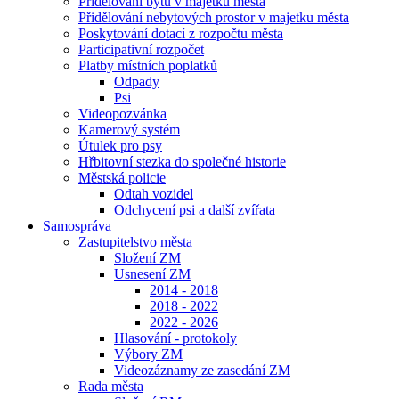
Přidělování bytů v majetku města
Přidělování nebytových prostor v majetku města
Poskytování dotací z rozpočtu města
Participativní rozpočet
Platby místních poplatků
Odpady
Psi
Videopozvánka
Kamerový systém
Útulek pro psy
Hřbitovní stezka do společné historie
Městská policie
Odtah vozidel
Odchycení psi a další zvířata
Samospráva
Zastupitelstvo města
Složení ZM
Usnesení ZM
2014 - 2018
2018 - 2022
2022 - 2026
Hlasování - protokoly
Výbory ZM
Videozáznamy ze zasedání ZM
Rada města