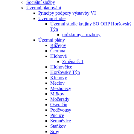
Sociální služby
Územní plánování
Principy podpory výstavby VI
Územní studie
Územní studie krajiny SO ORP Horšovský
Týn
průzkumy a rozbory
Územní plány
Blížejov
Čermná
Hlohová
Změna č. 1
Hlohovčice
Horšovský Týn
Křenovy
Meclov
Mezholezy
Mířkov
Močerady
Osvračín
Poděvousy
Puclice
Semněvice
Staňkov
Srby