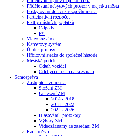
Přidělování bytů v majetku města
Přidělování nebytových prostor v majetku města
Poskytování dotací z rozpočtu města
Participativní rozpočet
Platby místních poplatků
Odpady
Psi
Videopozvánka
Kamerový systém
Útulek pro psy
Hřbitovní stezka do společné historie
Městská policie
Odtah vozidel
Odchycení psi a další zvířata
Samospráva
Zastupitelstvo města
Složení ZM
Usnesení ZM
2014 - 2018
2018 - 2022
2022 - 2026
Hlasování - protokoly
Výbory ZM
Videozáznamy ze zasedání ZM
Rada města