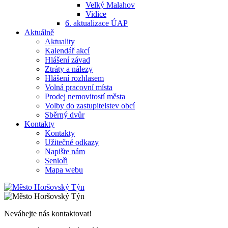
Velký Malahov
Vidice
6. aktualizace ÚAP
Aktuálně
Aktuality
Kalendář akcí
Hlášení závad
Ztráty a nálezy
Hlášení rozhlasem
Volná pracovní místa
Prodej nemovitostí města
Volby do zastupitelstev obcí
Sběrný dvůr
Kontakty
Kontakty
Užitečné odkazy
Napište nám
Senioři
Mapa webu
Neváhejte nás kontaktovat!