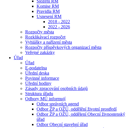
Složení RM
Komise RM
Pravidla RM
Usnesení RM
2018 - 2022
2022 - 2026
Rozpočty města
Rozklikávací rozpočet
Vyhlášky a nařízení města
Rozpočty příspěvkových organizací města
Veřejné zakázky
Úřad
Úřad
E-podatelna
Úřední deska
Povinné informace
Úřední hodiny
Zásady zpracování osobních údajů
Struktura úřadu
Odbory MÚ informují
Odbor správních agend
Odbor ŽP a OŽÚ, oddělění životní prostředí
Odbor ŽP a OŽÚ, oddělení Obecní živnostenský
úřad
Odbor Obecní stavební úřad