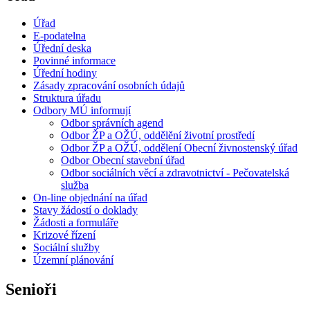
Úřad
E-podatelna
Úřední deska
Povinné informace
Úřední hodiny
Zásady zpracování osobních údajů
Struktura úřadu
Odbory MÚ informují
Odbor správních agend
Odbor ŽP a OŽÚ, oddělění životní prostředí
Odbor ŽP a OŽÚ, oddělení Obecní živnostenský úřad
Odbor Obecní stavební úřad
Odbor sociálních věcí a zdravotnictví - Pečovatelská
služba
On-line objednání na úřad
Stavy žádostí o doklady
Žádosti a formuláře
Krizové řízení
Sociální služby
Územní plánování
Senioři