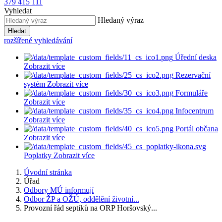
379 415 111
Vyhledat
Hledaný výraz
Hledat
rozšířené vyhledávání
Úřední deska
Zobrazit více
Rezervační
systém
Zobrazit více
Formuláře
Zobrazit více
Infocentrum
Zobrazit více
Portál občana
Zobrazit více
Poplatky
Zobrazit více
Úvodní stránka
Úřad
Odbory MÚ informují
Odbor ŽP a OŽÚ, oddělění životní...
Provozní řád septiků na ORP Horšovský...