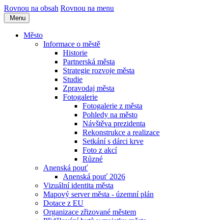
Rovnou na obsah
Rovnou na menu
Menu
Město
Informace o městě
Historie
Partnerská města
Strategie rozvoje města
Studie
Zpravodaj města
Fotogalerie
Fotogalerie z města
Pohledy na město
Návštěva prezidenta
Rekonstrukce a realizace
Setkání s dárci krve
Foto z akcí
Různé
Anenská pouť
Anenská pouť 2026
Vizuální identita města
Mapový server města - územní plán
Dotace z EU
Organizace zřizované městem