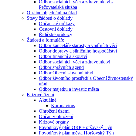
Odbor sociálních věcí a zdravotnictví -
Pečovatelská služba
On-line objednání na úřad
Stavy žádostí o doklady
Občanské průkazy
Cestovní doklady
Řidičské průkazy
Žádosti a formuláře
Odbor kanceláře starosty a vnitřních věcí
Odbor dopravy a silničního hospodářství
Odbor finanční a školství
Odbor sociálních věcí a zdravotnictví
Odbor správních agend
Odbor Obecní stavební úřad
Odbor životního prostředí a Obecní živnostenský
úřad
Odbor majetku a investic města
Krizové řízení
Aktuálně
Koronavirus
Ohrožení území
Občan v ohrožení
Krizové orgány
Povodňový plán ORP Horšovský Týn
Povodňový plán města Horšovský Týn