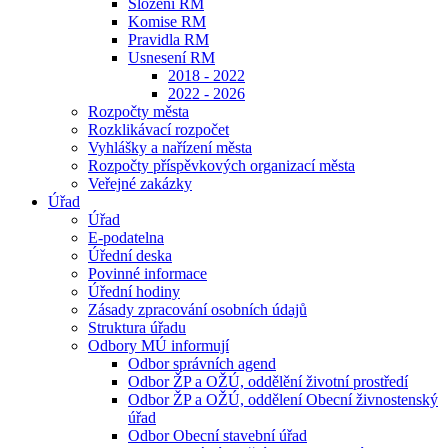
Složení RM
Komise RM
Pravidla RM
Usnesení RM
2018 - 2022
2022 - 2026
Rozpočty města
Rozklikávací rozpočet
Vyhlášky a nařízení města
Rozpočty příspěvkových organizací města
Veřejné zakázky
Úřad
Úřad
E-podatelna
Úřední deska
Povinné informace
Úřední hodiny
Zásady zpracování osobních údajů
Struktura úřadu
Odbory MÚ informují
Odbor správních agend
Odbor ŽP a OŽÚ, oddělění životní prostředí
Odbor ŽP a OŽÚ, oddělení Obecní živnostenský
úřad
Odbor Obecní stavební úřad