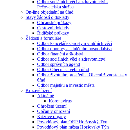
Odbor sociálních věcí a zdravotnictví -
Pečovatelská služba
On-line objednání na úřad
Stavy žádostí o doklady
Občanské průkazy
Cestovní doklady
Řidičské průkazy
Žádosti a formuláře
Odbor kanceláře starosty a vnitřních věcí
Odbor dopravy a silničního hospodářství
Odbor finanční a školství
Odbor sociálních věcí a zdravotnictví
Odbor správních agend
Odbor Obecní stavební úřad
Odbor životního prostředí a Obecní živnostenský
úřad
Odbor majetku a investic města
Krizové řízení
Aktuálně
Koronavirus
Ohrožení území
Občan v ohrožení
Krizové orgány
Povodňový plán ORP Horšovský Týn
Povodňový plán města Horšovský Týn