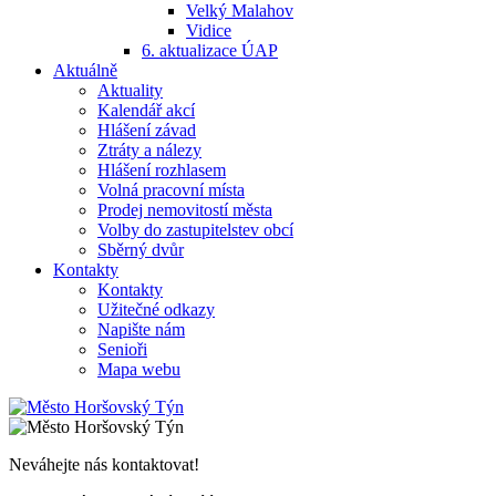
Velký Malahov
Vidice
6. aktualizace ÚAP
Aktuálně
Aktuality
Kalendář akcí
Hlášení závad
Ztráty a nálezy
Hlášení rozhlasem
Volná pracovní místa
Prodej nemovitostí města
Volby do zastupitelstev obcí
Sběrný dvůr
Kontakty
Kontakty
Užitečné odkazy
Napište nám
Senioři
Mapa webu
Neváhejte nás kontaktovat!