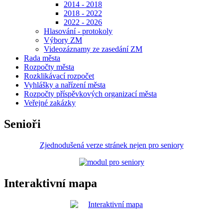
2014 - 2018
2018 - 2022
2022 - 2026
Hlasování - protokoly
Výbory ZM
Videozáznamy ze zasedání ZM
Rada města
Rozpočty města
Rozklikávací rozpočet
Vyhlášky a nařízení města
Rozpočty příspěvkových organizací města
Veřejné zakázky
Senioři
Zjednodušená verze stránek nejen pro seniory
Interaktivní mapa