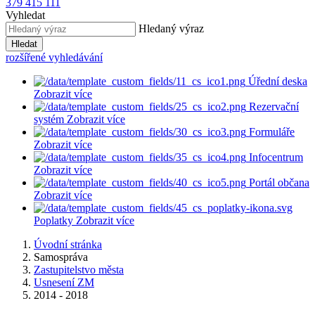
379 415 111
Vyhledat
Hledaný výraz
Hledat
rozšířené vyhledávání
Úřední deska
Zobrazit více
Rezervační
systém
Zobrazit více
Formuláře
Zobrazit více
Infocentrum
Zobrazit více
Portál občana
Zobrazit více
Poplatky
Zobrazit více
Úvodní stránka
Samospráva
Zastupitelstvo města
Usnesení ZM
2014 - 2018