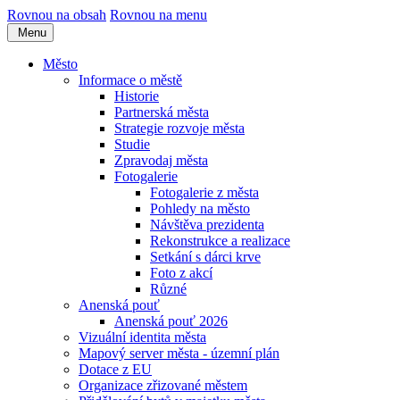
Rovnou na obsah
Rovnou na menu
Menu
Město
Informace o městě
Historie
Partnerská města
Strategie rozvoje města
Studie
Zpravodaj města
Fotogalerie
Fotogalerie z města
Pohledy na město
Návštěva prezidenta
Rekonstrukce a realizace
Setkání s dárci krve
Foto z akcí
Různé
Anenská pouť
Anenská pouť 2026
Vizuální identita města
Mapový server města - územní plán
Dotace z EU
Organizace zřizované městem