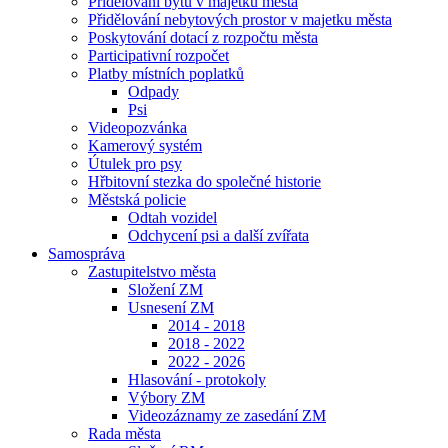
Přidělování bytů v majetku města
Přidělování nebytových prostor v majetku města
Poskytování dotací z rozpočtu města
Participativní rozpočet
Platby místních poplatků
Odpady
Psi
Videopozvánka
Kamerový systém
Útulek pro psy
Hřbitovní stezka do společné historie
Městská policie
Odtah vozidel
Odchycení psi a další zvířata
Samospráva
Zastupitelstvo města
Složení ZM
Usnesení ZM
2014 - 2018
2018 - 2022
2022 - 2026
Hlasování - protokoly
Výbory ZM
Videozáznamy ze zasedání ZM
Rada města