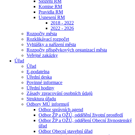
Složení RM
Komise RM
Pravidla RM
Usnesení RM
2018 - 2022
2022 - 2026
Rozpočty města
Rozklikávací rozpočet
Vyhlášky a nařízení města
Rozpočty příspěvkových organizací města
Veřejné zakázky
Úřad
Úřad
E-podatelna
Úřední deska
Povinné informace
Úřední hodiny
Zásady zpracování osobních údajů
Struktura úřadu
Odbory MÚ informují
Odbor správních agend
Odbor ŽP a OŽÚ, oddělění životní prostředí
Odbor ŽP a OŽÚ, oddělení Obecní živnostenský
úřad
Odbor Obecní stavební úřad