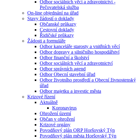
Odbor sociálních věcí a zdravotnictví -
Pečovatelská služba
On-line objednání na úřad
Stavy žádostí o doklady
Občanské průkazy
Cestovní doklady
Řidičské průkazy
Žádosti a formuláře
Odbor kanceláře starosty a vnitřních věcí
Odbor dopravy a silničního hospodářství
Odbor finanční a školství
Odbor sociálních věcí a zdravotnictví
Odbor správních agend
Odbor Obecní stavební úřad
Odbor životního prostředí a Obecní živnostenský
úřad
Odbor majetku a investic města
Krizové řízení
Aktuálně
Koronavirus
Ohrožení území
Občan v ohrožení
Krizové orgány
Povodňový plán ORP Horšovský Týn
Povodňový plán města Horšovský Týn