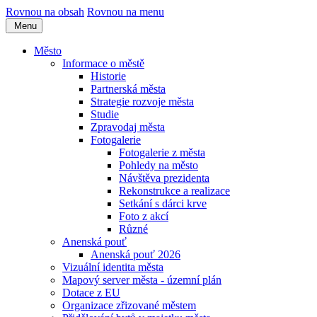
Rovnou na obsah
Rovnou na menu
Menu
Město
Informace o městě
Historie
Partnerská města
Strategie rozvoje města
Studie
Zpravodaj města
Fotogalerie
Fotogalerie z města
Pohledy na město
Návštěva prezidenta
Rekonstrukce a realizace
Setkání s dárci krve
Foto z akcí
Různé
Anenská pouť
Anenská pouť 2026
Vizuální identita města
Mapový server města - územní plán
Dotace z EU
Organizace zřizované městem