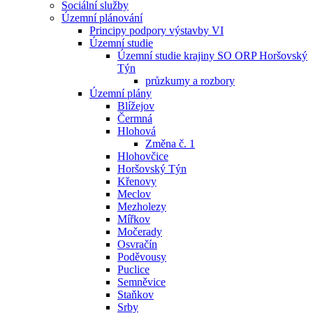
Sociální služby
Územní plánování
Principy podpory výstavby VI
Územní studie
Územní studie krajiny SO ORP Horšovský
Týn
průzkumy a rozbory
Územní plány
Blížejov
Čermná
Hlohová
Změna č. 1
Hlohovčice
Horšovský Týn
Křenovy
Meclov
Mezholezy
Mířkov
Močerady
Osvračín
Poděvousy
Puclice
Semněvice
Staňkov
Srby