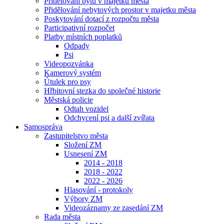
Přidělování bytů v majetku města
Přidělování nebytových prostor v majetku města
Poskytování dotací z rozpočtu města
Participativní rozpočet
Platby místních poplatků
Odpady
Psi
Videopozvánka
Kamerový systém
Útulek pro psy
Hřbitovní stezka do společné historie
Městská policie
Odtah vozidel
Odchycení psi a další zvířata
Samospráva
Zastupitelstvo města
Složení ZM
Usnesení ZM
2014 - 2018
2018 - 2022
2022 - 2026
Hlasování - protokoly
Výbory ZM
Videozáznamy ze zasedání ZM
Rada města