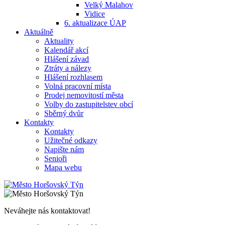
Velký Malahov
Vidice
6. aktualizace ÚAP
Aktuálně
Aktuality
Kalendář akcí
Hlášení závad
Ztráty a nálezy
Hlášení rozhlasem
Volná pracovní místa
Prodej nemovitostí města
Volby do zastupitelstev obcí
Sběrný dvůr
Kontakty
Kontakty
Užitečné odkazy
Napište nám
Senioři
Mapa webu
Neváhejte nás kontaktovat!