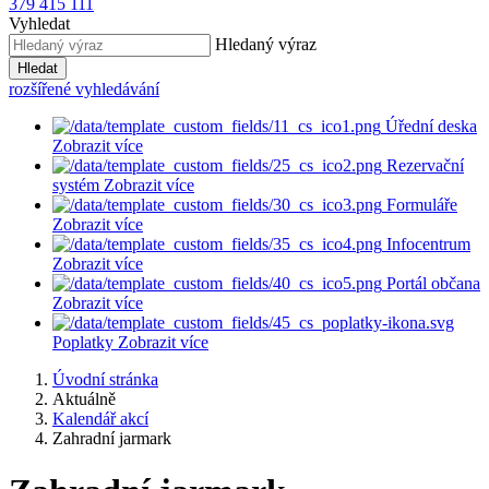
379 415 111
Vyhledat
Hledaný výraz
Hledat
rozšířené vyhledávání
Úřední deska
Zobrazit více
Rezervační
systém
Zobrazit více
Formuláře
Zobrazit více
Infocentrum
Zobrazit více
Portál občana
Zobrazit více
Poplatky
Zobrazit více
Úvodní stránka
Aktuálně
Kalendář akcí
Zahradní jarmark