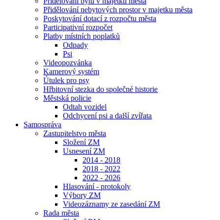
Přidělování bytů v majetku města
Přidělování nebytových prostor v majetku města
Poskytování dotací z rozpočtu města
Participativní rozpočet
Platby místních poplatků
Odpady
Psi
Videopozvánka
Kamerový systém
Útulek pro psy
Hřbitovní stezka do společné historie
Městská policie
Odtah vozidel
Odchycení psi a další zvířata
Samospráva
Zastupitelstvo města
Složení ZM
Usnesení ZM
2014 - 2018
2018 - 2022
2022 - 2026
Hlasování - protokoly
Výbory ZM
Videozáznamy ze zasedání ZM
Rada města