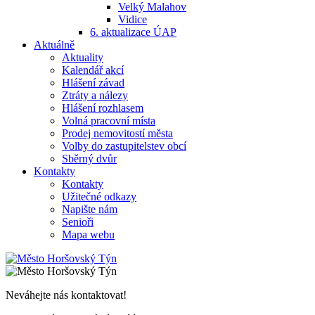
Velký Malahov
Vidice
6. aktualizace ÚAP
Aktuálně
Aktuality
Kalendář akcí
Hlášení závad
Ztráty a nálezy
Hlášení rozhlasem
Volná pracovní místa
Prodej nemovitostí města
Volby do zastupitelstev obcí
Sběrný dvůr
Kontakty
Kontakty
Užitečné odkazy
Napište nám
Senioři
Mapa webu
Neváhejte nás kontaktovat!