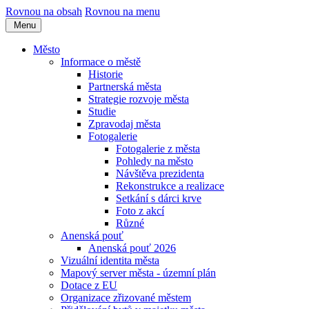
Rovnou na obsah
Rovnou na menu
Menu
Město
Informace o městě
Historie
Partnerská města
Strategie rozvoje města
Studie
Zpravodaj města
Fotogalerie
Fotogalerie z města
Pohledy na město
Návštěva prezidenta
Rekonstrukce a realizace
Setkání s dárci krve
Foto z akcí
Různé
Anenská pouť
Anenská pouť 2026
Vizuální identita města
Mapový server města - územní plán
Dotace z EU
Organizace zřizované městem