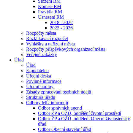
Složení RM
Komise RM
Pravidla RM
Usnesení RM
2018 - 2022
2022 - 2026
Rozpočty města
Rozklikávací rozpočet
Vyhlášky a nařízení města
Rozpočty příspěvkových organizací města
Veřejné zakázky
Úřad
Úřad
E-podatelna
Úřední deska
Povinné informace
Úřední hodiny
Zásady zpracování osobních údajů
Struktura úřadu
Odbory MÚ informují
Odbor správních agend
Odbor ŽP a OŽÚ, oddělění životní prostředí
Odbor ŽP a OŽÚ, oddělení Obecní živnostenský
úřad
Odbor Obecní stavební úřad