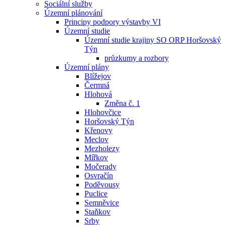
Sociální služby
Územní plánování
Principy podpory výstavby VI
Územní studie
Územní studie krajiny SO ORP Horšovský
Týn
průzkumy a rozbory
Územní plány
Blížejov
Čermná
Hlohová
Změna č. 1
Hlohovčice
Horšovský Týn
Křenovy
Meclov
Mezholezy
Mířkov
Močerady
Osvračín
Poděvousy
Puclice
Semněvice
Staňkov
Srby