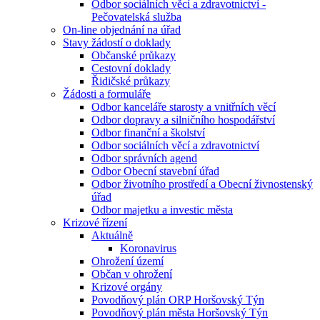
Odbor sociálních věcí a zdravotnictví -
Pečovatelská služba
On-line objednání na úřad
Stavy žádostí o doklady
Občanské průkazy
Cestovní doklady
Řidičské průkazy
Žádosti a formuláře
Odbor kanceláře starosty a vnitřních věcí
Odbor dopravy a silničního hospodářství
Odbor finanční a školství
Odbor sociálních věcí a zdravotnictví
Odbor správních agend
Odbor Obecní stavební úřad
Odbor životního prostředí a Obecní živnostenský
úřad
Odbor majetku a investic města
Krizové řízení
Aktuálně
Koronavirus
Ohrožení území
Občan v ohrožení
Krizové orgány
Povodňový plán ORP Horšovský Týn
Povodňový plán města Horšovský Týn