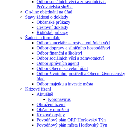
Odbor sociálních věcí a zdravotnictví -
Pečovatelská služba
On-line objednání na úřad
Stavy žádostí o doklady
Občanské průkazy
Cestovní doklady
Řidičské průkazy
Žádosti a formuláře
Odbor kanceláře starosty a vnitřních věcí
Odbor dopravy a silničního hospodářství
Odbor finanční a školství
Odbor sociálních věcí a zdravotnictví
Odbor správních agend
Odbor Obecní stavební úřad
Odbor životního prostředí a Obecní živnostenský
úřad
Odbor majetku a investic města
Krizové řízení
Aktuálně
Koronavirus
Ohrožení území
Občan v ohrožení
Krizové orgány
Povodňový plán ORP Horšovský Týn
Povodňový plán města Horšovský Týn