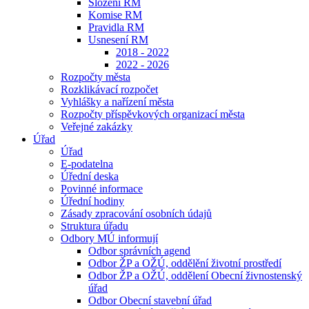
Složení RM
Komise RM
Pravidla RM
Usnesení RM
2018 - 2022
2022 - 2026
Rozpočty města
Rozklikávací rozpočet
Vyhlášky a nařízení města
Rozpočty příspěvkových organizací města
Veřejné zakázky
Úřad
Úřad
E-podatelna
Úřední deska
Povinné informace
Úřední hodiny
Zásady zpracování osobních údajů
Struktura úřadu
Odbory MÚ informují
Odbor správních agend
Odbor ŽP a OŽÚ, oddělění životní prostředí
Odbor ŽP a OŽÚ, oddělení Obecní živnostenský
úřad
Odbor Obecní stavební úřad