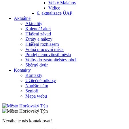
Velký Malahov
Vidice
6. aktualizace ÚAP
Aktuálně
Aktuality
Kalendář akcí
Hlášení závad
Ztráty a nálezy
Hlášení rozhlasem
Volná pracovní místa
Prodej nemovitostí města
Volby do zastupitelstev obcí
Sběrný dvůr
Kontakty
Kontakty
Užitečné odkazy
Napište nám
Senioři
Mapa webu
Neváhejte nás kontaktovat!