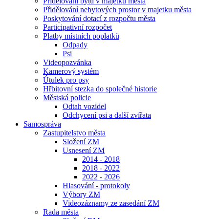
Přidělování bytů v majetku města
Přidělování nebytových prostor v majetku města
Poskytování dotací z rozpočtu města
Participativní rozpočet
Platby místních poplatků
Odpady
Psi
Videopozvánka
Kamerový systém
Útulek pro psy
Hřbitovní stezka do společné historie
Městská policie
Odtah vozidel
Odchycení psi a další zvířata
Samospráva
Zastupitelstvo města
Složení ZM
Usnesení ZM
2014 - 2018
2018 - 2022
2022 - 2026
Hlasování - protokoly
Výbory ZM
Videozáznamy ze zasedání ZM
Rada města