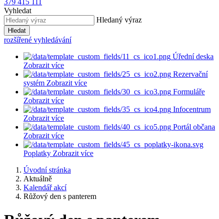
379 415 111
Vyhledat
Hledaný výraz
Hledat
rozšířené vyhledávání
Úřední deska
Zobrazit více
Rezervační
systém
Zobrazit více
Formuláře
Zobrazit více
Infocentrum
Zobrazit více
Portál občana
Zobrazit více
Poplatky
Zobrazit více
Úvodní stránka
Aktuálně
Kalendář akcí
Růžový den s panterem