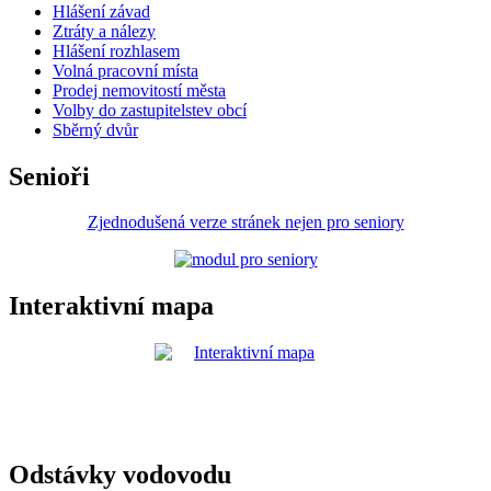
Hlášení závad
Ztráty a nálezy
Hlášení rozhlasem
Volná pracovní místa
Prodej nemovitostí města
Volby do zastupitelstev obcí
Sběrný dvůr
Senioři
Zjednodušená verze stránek nejen pro seniory
Interaktivní mapa
Odstávky vodovodu