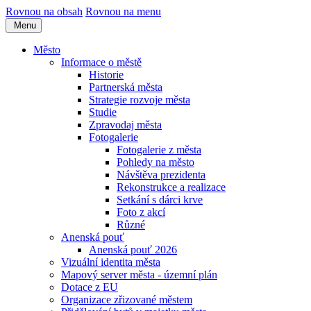
Rovnou na obsah
Rovnou na menu
Menu
Město
Informace o městě
Historie
Partnerská města
Strategie rozvoje města
Studie
Zpravodaj města
Fotogalerie
Fotogalerie z města
Pohledy na město
Návštěva prezidenta
Rekonstrukce a realizace
Setkání s dárci krve
Foto z akcí
Různé
Anenská pouť
Anenská pouť 2026
Vizuální identita města
Mapový server města - územní plán
Dotace z EU
Organizace zřizované městem