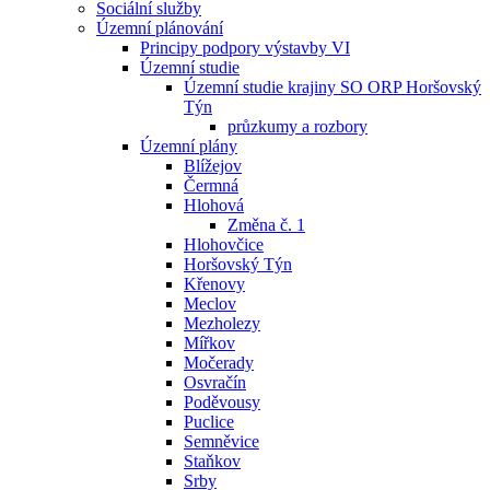
Sociální služby
Územní plánování
Principy podpory výstavby VI
Územní studie
Územní studie krajiny SO ORP Horšovský
Týn
průzkumy a rozbory
Územní plány
Blížejov
Čermná
Hlohová
Změna č. 1
Hlohovčice
Horšovský Týn
Křenovy
Meclov
Mezholezy
Mířkov
Močerady
Osvračín
Poděvousy
Puclice
Semněvice
Staňkov
Srby