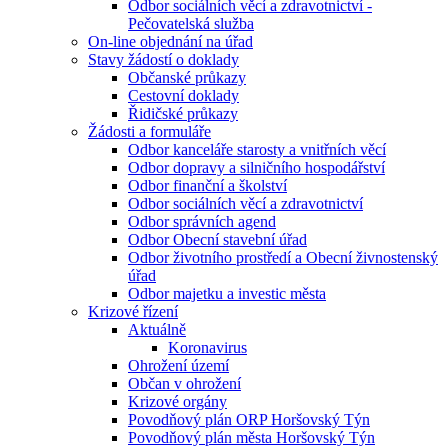
Odbor sociálních věcí a zdravotnictví -
Pečovatelská služba
On-line objednání na úřad
Stavy žádostí o doklady
Občanské průkazy
Cestovní doklady
Řidičské průkazy
Žádosti a formuláře
Odbor kanceláře starosty a vnitřních věcí
Odbor dopravy a silničního hospodářství
Odbor finanční a školství
Odbor sociálních věcí a zdravotnictví
Odbor správních agend
Odbor Obecní stavební úřad
Odbor životního prostředí a Obecní živnostenský
úřad
Odbor majetku a investic města
Krizové řízení
Aktuálně
Koronavirus
Ohrožení území
Občan v ohrožení
Krizové orgány
Povodňový plán ORP Horšovský Týn
Povodňový plán města Horšovský Týn