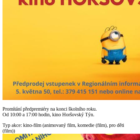
Promítání předpremiéry na konci školního roku.
Od 10:00 a 17:00 hodin, kino Horšovský Týn.
Typ akce: kino-film (animovaný film, komedie (film), pro děti
(film))