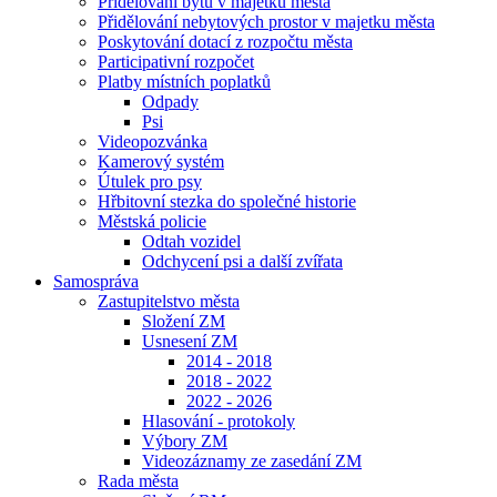
Přidělování bytů v majetku města
Přidělování nebytových prostor v majetku města
Poskytování dotací z rozpočtu města
Participativní rozpočet
Platby místních poplatků
Odpady
Psi
Videopozvánka
Kamerový systém
Útulek pro psy
Hřbitovní stezka do společné historie
Městská policie
Odtah vozidel
Odchycení psi a další zvířata
Samospráva
Zastupitelstvo města
Složení ZM
Usnesení ZM
2014 - 2018
2018 - 2022
2022 - 2026
Hlasování - protokoly
Výbory ZM
Videozáznamy ze zasedání ZM
Rada města