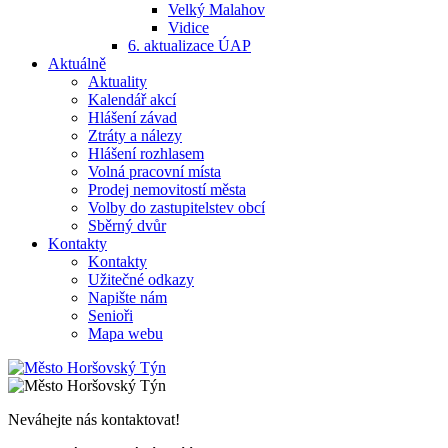
Velký Malahov
Vidice
6. aktualizace ÚAP
Aktuálně
Aktuality
Kalendář akcí
Hlášení závad
Ztráty a nálezy
Hlášení rozhlasem
Volná pracovní místa
Prodej nemovitostí města
Volby do zastupitelstev obcí
Sběrný dvůr
Kontakty
Kontakty
Užitečné odkazy
Napište nám
Senioři
Mapa webu
Neváhejte nás kontaktovat!