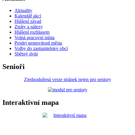
Aktuality
Kalendář akcí
Hlášení závad
Ztráty a nálezy
Hlášení rozhlasem
Volná pracovní místa
Prodej nemovitostí města
Volby do zastupitelstev obcí
Sběrný dvůr
Senioři
Zjednodušená verze stránek nejen pro seniory
Interaktivní mapa