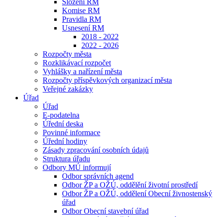
Složení RM
Komise RM
Pravidla RM
Usnesení RM
2018 - 2022
2022 - 2026
Rozpočty města
Rozklikávací rozpočet
Vyhlášky a nařízení města
Rozpočty příspěvkových organizací města
Veřejné zakázky
Úřad
Úřad
E-podatelna
Úřední deska
Povinné informace
Úřední hodiny
Zásady zpracování osobních údajů
Struktura úřadu
Odbory MÚ informují
Odbor správních agend
Odbor ŽP a OŽÚ, oddělění životní prostředí
Odbor ŽP a OŽÚ, oddělení Obecní živnostenský
úřad
Odbor Obecní stavební úřad