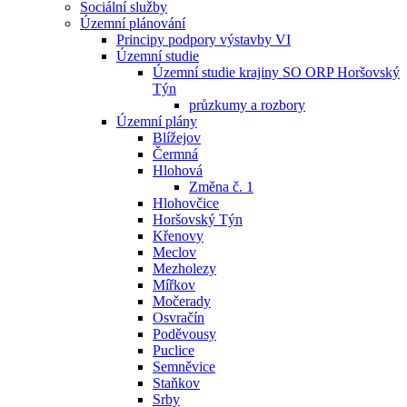
Sociální služby
Územní plánování
Principy podpory výstavby VI
Územní studie
Územní studie krajiny SO ORP Horšovský
Týn
průzkumy a rozbory
Územní plány
Blížejov
Čermná
Hlohová
Změna č. 1
Hlohovčice
Horšovský Týn
Křenovy
Meclov
Mezholezy
Mířkov
Močerady
Osvračín
Poděvousy
Puclice
Semněvice
Staňkov
Srby