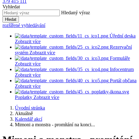
379 415 111
Vyhledat
Hledaný výraz
Hledat
rozšířené vyhledávání
Úřední deska
Zobrazit více
Rezervační
systém
Zobrazit více
Formuláře
Zobrazit více
Infocentrum
Zobrazit více
Portál občana
Zobrazit více
Poplatky
Zobrazit více
Úvodní stránka
Aktuálně
Kalendář akcí
Mimoni a monstra - promítání na konci...