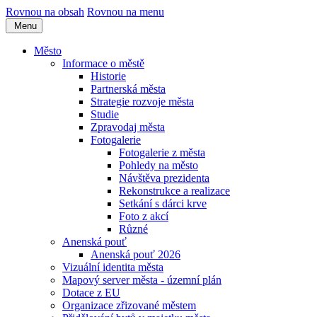
Rovnou na obsah
Rovnou na menu
Menu
Město
Informace o městě
Historie
Partnerská města
Strategie rozvoje města
Studie
Zpravodaj města
Fotogalerie
Fotogalerie z města
Pohledy na město
Návštěva prezidenta
Rekonstrukce a realizace
Setkání s dárci krve
Foto z akcí
Různé
Anenská pouť
Anenská pouť 2026
Vizuální identita města
Mapový server města - územní plán
Dotace z EU
Organizace zřizované městem