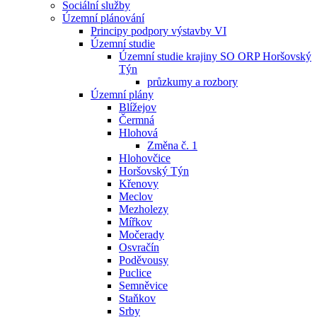
Sociální služby
Územní plánování
Principy podpory výstavby VI
Územní studie
Územní studie krajiny SO ORP Horšovský
Týn
průzkumy a rozbory
Územní plány
Blížejov
Čermná
Hlohová
Změna č. 1
Hlohovčice
Horšovský Týn
Křenovy
Meclov
Mezholezy
Mířkov
Močerady
Osvračín
Poděvousy
Puclice
Semněvice
Staňkov
Srby