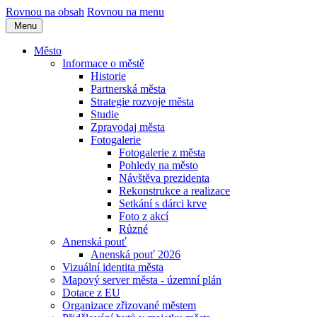
Rovnou na obsah
Rovnou na menu
Menu
Město
Informace o městě
Historie
Partnerská města
Strategie rozvoje města
Studie
Zpravodaj města
Fotogalerie
Fotogalerie z města
Pohledy na město
Návštěva prezidenta
Rekonstrukce a realizace
Setkání s dárci krve
Foto z akcí
Různé
Anenská pouť
Anenská pouť 2026
Vizuální identita města
Mapový server města - územní plán
Dotace z EU
Organizace zřizované městem