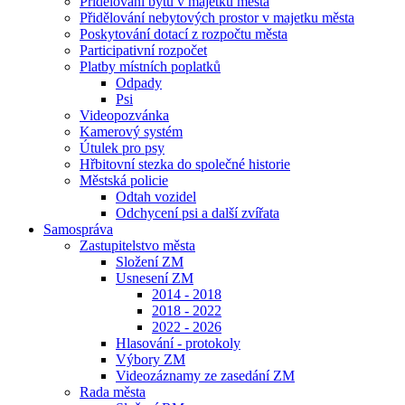
Přidělování bytů v majetku města
Přidělování nebytových prostor v majetku města
Poskytování dotací z rozpočtu města
Participativní rozpočet
Platby místních poplatků
Odpady
Psi
Videopozvánka
Kamerový systém
Útulek pro psy
Hřbitovní stezka do společné historie
Městská policie
Odtah vozidel
Odchycení psi a další zvířata
Samospráva
Zastupitelstvo města
Složení ZM
Usnesení ZM
2014 - 2018
2018 - 2022
2022 - 2026
Hlasování - protokoly
Výbory ZM
Videozáznamy ze zasedání ZM
Rada města