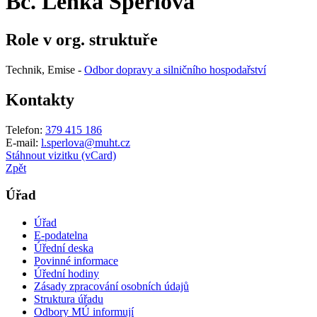
Bc. Lenka Šperlová
Role v org. struktuře
Technik, Emise -
Odbor dopravy a silničního hospodařství
Kontakty
Telefon:
379 415 186
E-mail:
l.sperlova@muht.cz
Stáhnout vizitku (vCard)
Zpět
Úřad
Úřad
E-podatelna
Úřední deska
Povinné informace
Úřední hodiny
Zásady zpracování osobních údajů
Struktura úřadu
Odbory MÚ informují