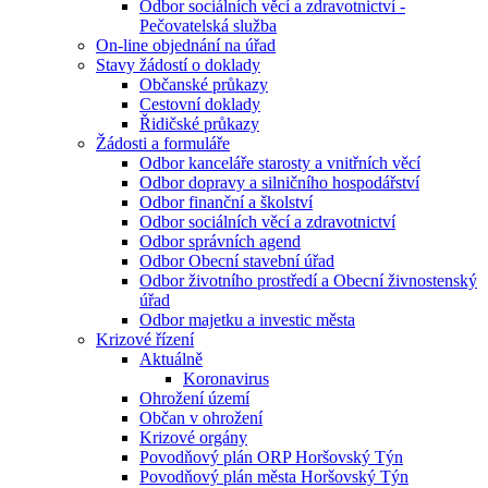
Odbor sociálních věcí a zdravotnictví -
Pečovatelská služba
On-line objednání na úřad
Stavy žádostí o doklady
Občanské průkazy
Cestovní doklady
Řidičské průkazy
Žádosti a formuláře
Odbor kanceláře starosty a vnitřních věcí
Odbor dopravy a silničního hospodářství
Odbor finanční a školství
Odbor sociálních věcí a zdravotnictví
Odbor správních agend
Odbor Obecní stavební úřad
Odbor životního prostředí a Obecní živnostenský
úřad
Odbor majetku a investic města
Krizové řízení
Aktuálně
Koronavirus
Ohrožení území
Občan v ohrožení
Krizové orgány
Povodňový plán ORP Horšovský Týn
Povodňový plán města Horšovský Týn