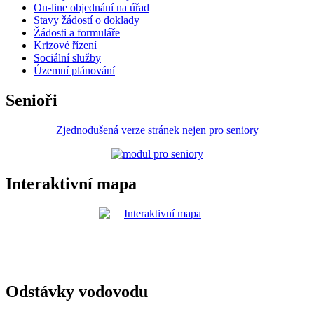
On-line objednání na úřad
Stavy žádostí o doklady
Žádosti a formuláře
Krizové řízení
Sociální služby
Územní plánování
Senioři
Zjednodušená verze stránek nejen pro seniory
Interaktivní mapa
Odstávky vodovodu