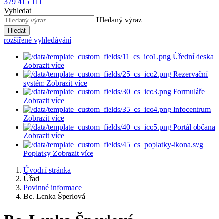
379 415 111
Vyhledat
Hledaný výraz
Hledat
rozšířené vyhledávání
Úřední deska
Zobrazit více
Rezervační
systém
Zobrazit více
Formuláře
Zobrazit více
Infocentrum
Zobrazit více
Portál občana
Zobrazit více
Poplatky
Zobrazit více
Úvodní stránka
Úřad
Povinné informace
Bc. Lenka Šperlová