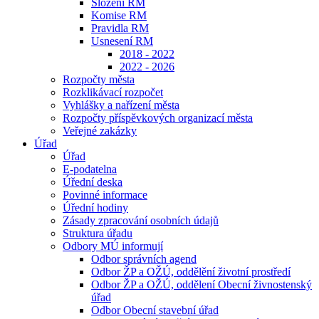
Složení RM
Komise RM
Pravidla RM
Usnesení RM
2018 - 2022
2022 - 2026
Rozpočty města
Rozklikávací rozpočet
Vyhlášky a nařízení města
Rozpočty příspěvkových organizací města
Veřejné zakázky
Úřad
Úřad
E-podatelna
Úřední deska
Povinné informace
Úřední hodiny
Zásady zpracování osobních údajů
Struktura úřadu
Odbory MÚ informují
Odbor správních agend
Odbor ŽP a OŽÚ, oddělění životní prostředí
Odbor ŽP a OŽÚ, oddělení Obecní živnostenský
úřad
Odbor Obecní stavební úřad