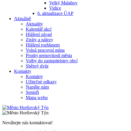
Velký Malahov
Vidice
6. aktualizace ÚAP
Aktuálně
Aktuality
Kalendář akcí
Hlášení závad
Ztráty a nálezy
Hlášení rozhlasem
Volná pracovní místa
Prodej nemovitostí města
Volby do zastupitelstev obcí
Sběrný dvůr
Kontakty
Kontakty
Užitečné odkazy
Napište nám
Senioři
Mapa webu
Neváhejte nás kontaktovat!