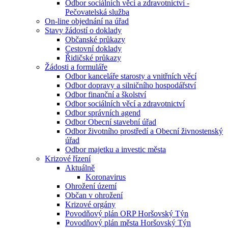
Odbor sociálních věcí a zdravotnictví -
Pečovatelská služba
On-line objednání na úřad
Stavy žádostí o doklady
Občanské průkazy
Cestovní doklady
Řidičské průkazy
Žádosti a formuláře
Odbor kanceláře starosty a vnitřních věcí
Odbor dopravy a silničního hospodářství
Odbor finanční a školství
Odbor sociálních věcí a zdravotnictví
Odbor správních agend
Odbor Obecní stavební úřad
Odbor životního prostředí a Obecní živnostenský
úřad
Odbor majetku a investic města
Krizové řízení
Aktuálně
Koronavirus
Ohrožení území
Občan v ohrožení
Krizové orgány
Povodňový plán ORP Horšovský Týn
Povodňový plán města Horšovský Týn