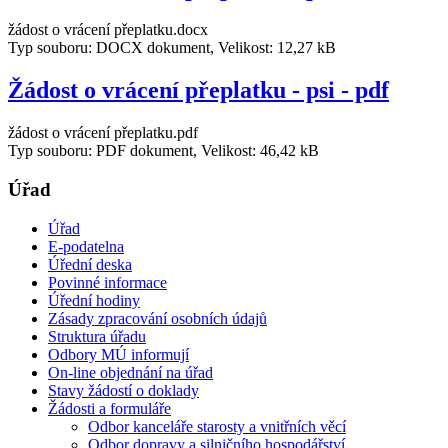
žádost o vrácení přeplatku.docx
Typ souboru: DOCX dokument, Velikost: 12,27 kB
Žádost o vrácení přeplatku - psi - pdf
žádost o vrácení přeplatku.pdf
Typ souboru: PDF dokument, Velikost: 46,42 kB
Úřad
Úřad
E-podatelna
Úřední deska
Povinné informace
Úřední hodiny
Zásady zpracování osobních údajů
Struktura úřadu
Odbory MÚ informují
On-line objednání na úřad
Stavy žádostí o doklady
Žádosti a formuláře
Odbor kanceláře starosty a vnitřních věcí
Odbor dopravy a silničního hospodářství