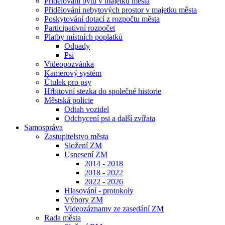
Přidělování bytů v majetku města
Přidělování nebytových prostor v majetku města
Poskytování dotací z rozpočtu města
Participativní rozpočet
Platby místních poplatků
Odpady
Psi
Videopozvánka
Kamerový systém
Útulek pro psy
Hřbitovní stezka do společné historie
Městská policie
Odtah vozidel
Odchycení psi a další zvířata
Samospráva
Zastupitelstvo města
Složení ZM
Usnesení ZM
2014 - 2018
2018 - 2022
2022 - 2026
Hlasování - protokoly
Výbory ZM
Videozáznamy ze zasedání ZM
Rada města