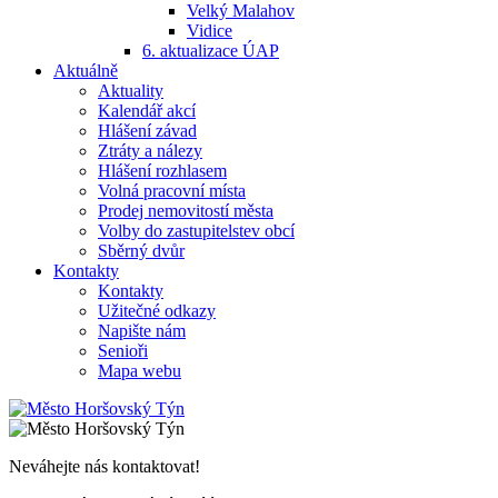
Velký Malahov
Vidice
6. aktualizace ÚAP
Aktuálně
Aktuality
Kalendář akcí
Hlášení závad
Ztráty a nálezy
Hlášení rozhlasem
Volná pracovní místa
Prodej nemovitostí města
Volby do zastupitelstev obcí
Sběrný dvůr
Kontakty
Kontakty
Užitečné odkazy
Napište nám
Senioři
Mapa webu
Neváhejte nás kontaktovat!