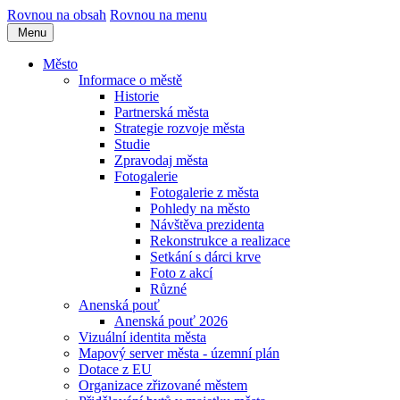
Rovnou na obsah
Rovnou na menu
Menu
Město
Informace o městě
Historie
Partnerská města
Strategie rozvoje města
Studie
Zpravodaj města
Fotogalerie
Fotogalerie z města
Pohledy na město
Návštěva prezidenta
Rekonstrukce a realizace
Setkání s dárci krve
Foto z akcí
Různé
Anenská pouť
Anenská pouť 2026
Vizuální identita města
Mapový server města - územní plán
Dotace z EU
Organizace zřizované městem