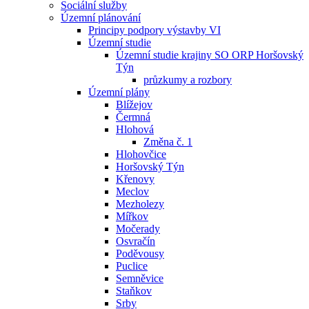
Sociální služby
Územní plánování
Principy podpory výstavby VI
Územní studie
Územní studie krajiny SO ORP Horšovský
Týn
průzkumy a rozbory
Územní plány
Blížejov
Čermná
Hlohová
Změna č. 1
Hlohovčice
Horšovský Týn
Křenovy
Meclov
Mezholezy
Mířkov
Močerady
Osvračín
Poděvousy
Puclice
Semněvice
Staňkov
Srby