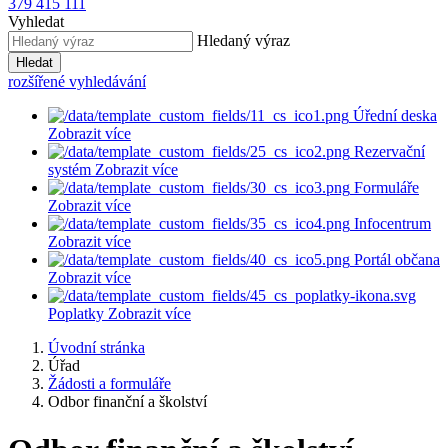
379 415 111
Vyhledat
Hledaný výraz
Hledat
rozšířené vyhledávání
Úřední deska
Zobrazit více
Rezervační
systém
Zobrazit více
Formuláře
Zobrazit více
Infocentrum
Zobrazit více
Portál občana
Zobrazit více
Poplatky
Zobrazit více
Úvodní stránka
Úřad
Žádosti a formuláře
Odbor finanční a školství