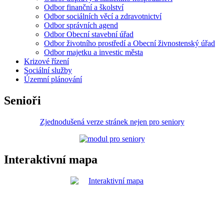
Odbor finanční a školství
Odbor sociálních věcí a zdravotnictví
Odbor správních agend
Odbor Obecní stavební úřad
Odbor životního prostředí a Obecní živnostenský úřad
Odbor majetku a investic města
Krizové řízení
Sociální služby
Územní plánování
Senioři
Zjednodušená verze stránek nejen pro seniory
Interaktivní mapa