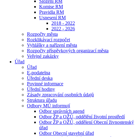
Složení RM
Komise RM
Pravidla RM
Usnesení RM
2018 - 2022
2022 - 2026
Rozpočty města
Rozklikávací rozpočet
Vyhlášky a nařízení města
Rozpočty příspěvkových organizací města
Veřejné zakázky
Úřad
Úřad
E-podatelna
Úřední deska
Povinné informace
Úřední hodiny
Zásady zpracování osobních údajů
Struktura úřadu
Odbory MÚ informují
Odbor správních agend
Odbor ŽP a OŽÚ, oddělění životní prostředí
Odbor ŽP a OŽÚ, oddělení Obecní živnostenský
úřad
Odbor Obecní stavební úřad