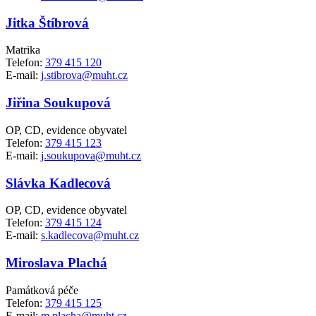
Jitka Štíbrová
Matrika
Telefon:
379 415 120
E-mail:
j.stibrova@muht.cz
Jiřina Soukupová
OP, CD, evidence obyvatel
Telefon:
379 415 123
E-mail:
j.soukupova@muht.cz
Slávka Kadlecová
OP, CD, evidence obyvatel
Telefon:
379 415 124
E-mail:
s.kadlecova@muht.cz
Miroslava Plachá
Památková péče
Telefon:
379 415 125
E-mail:
m.placha@muht.cz