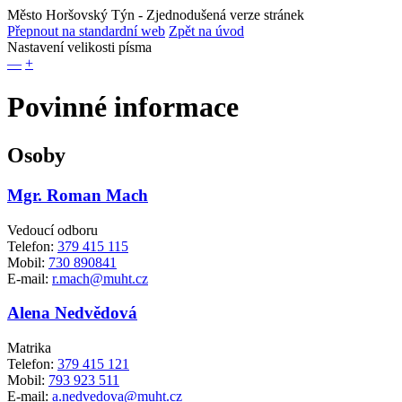
Město Horšovský Týn
- Zjednodušená verze stránek
Přepnout na standardní web
Zpět na úvod
Nastavení velikosti písma
—
+
Povinné informace
Osoby
Mgr. Roman Mach
Vedoucí odboru
Telefon:
379 415 115
Mobil:
730 890841
E-mail:
r.mach@muht.cz
Alena Nedvědová
Matrika
Telefon:
379 415 121
Mobil:
793 923 511
E-mail:
a.nedvedova@muht.cz