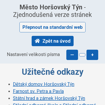
Město Horšovský Týn
-
Zjednodušená verze stránek
Přepnout na standardní web
Zpět na úvod
Nastavení velikosti písma
—
+
Užitečné odkazy
Dětský domov Horšovský Týn
Farnost sv. Petra a Pavla
Státní hrad a zámek Horšovský Týn