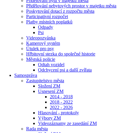
Přidělování bytů v majetku města
Přidělování nebytových prostor v majetku města
Poskytování dotací z rozpočtu města
Participativní rozpočet
Platby místních poplatků
Odpady
Psi
Videopozvánka
Kamerový systém
Útulek pro psy
Hřbitovní stezka do společné historie
Městská policie
Odtah vozidel
Odchycení psi a další zvířata
Samospráva
Zastupitelstvo města
Složení ZM
Usnesení ZM
2014 - 2018
2018 - 2022
2022 - 2026
Hlasování - protokoly
Výbory ZM
Videozáznamy ze zasedání ZM
Rada města