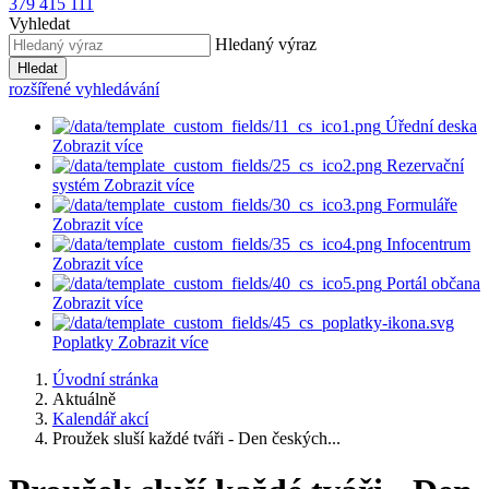
379 415 111
Vyhledat
Hledaný výraz
Hledat
rozšířené vyhledávání
Úřední deska
Zobrazit více
Rezervační
systém
Zobrazit více
Formuláře
Zobrazit více
Infocentrum
Zobrazit více
Portál občana
Zobrazit více
Poplatky
Zobrazit více
Úvodní stránka
Aktuálně
Kalendář akcí
Proužek sluší každé tváři - Den českých...