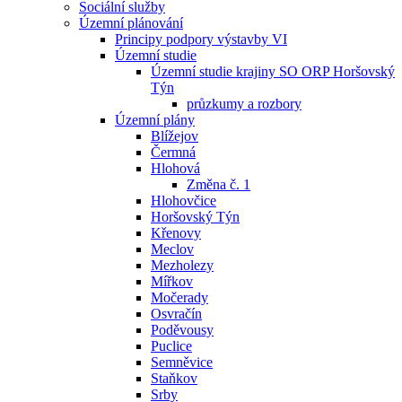
Sociální služby
Územní plánování
Principy podpory výstavby VI
Územní studie
Územní studie krajiny SO ORP Horšovský
Týn
průzkumy a rozbory
Územní plány
Blížejov
Čermná
Hlohová
Změna č. 1
Hlohovčice
Horšovský Týn
Křenovy
Meclov
Mezholezy
Mířkov
Močerady
Osvračín
Poděvousy
Puclice
Semněvice
Staňkov
Srby