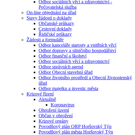
Odbor sociálních věcí a zdravotnictví -
Pečovatelská služba
On-line objednání na úřad
Stavy žádostí o doklady
Občanské průkazy
Cestovní doklady
Řidičské průkazy
Žádosti a formuláře
Odbor kanceláře starosty a vnitřních věcí
Odbor dopravy a silničního hospodářství
Odbor finanční a školství
Odbor sociálních věcí a zdravotnictví
Odbor správních agend
Odbor Obecní stavební úřad
Odbor životního prostředí a Obecní živnostenský
úřad
Odbor majetku a investic města
Krizové řízení
Aktuálně
Koronavirus
Ohrožení území
Občan v ohrožení
Krizové orgány
Povodňový plán ORP Horšovský Týn
Povodňový plán města Horšovský Týn