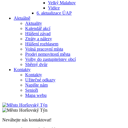
Velký Malahov
Vidice
6. aktualizace ÚAP
Aktuálně
Aktuality
Kalendář akcí
Hlášení závad
Ztráty a nálezy
Hlášení rozhlasem
Volná pracovní místa
Prodej nemovitostí města
Volby do zastupitelstev obcí
Sběrný dvůr
Kontakty
Kontakty
Užitečné odkazy
Napište nám
Senioři
Mapa webu
Neváhejte nás kontaktovat!