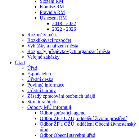
Složení RM
Komise RM
Pravidla RM
Usnesení RM
2018 - 2022
2022 - 2026
Rozpočty města
Rozklikávací rozpočet
Vyhlášky a nařízení města
Rozpočty příspěvkových organizací města
Veřejné zakázky
Úřad
Úřad
E-podatelna
Úřední deska
Povinné informace
Úřední hodiny
Zásady zpracování osobních údajů
Struktura úřadu
Odbory MÚ informují
Odbor správních agend
Odbor ŽP a OŽÚ, oddělění životní prostředí
Odbor ŽP a OŽÚ, oddělení Obecní živnostenský
úřad
Odbor Obecní stavební úřad