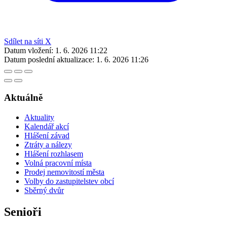
Sdílet na síti X
Datum vložení:
1. 6. 2026 11:22
Datum poslední aktualizace:
1. 6. 2026 11:26
Aktuálně
Aktuality
Kalendář akcí
Hlášení závad
Ztráty a nálezy
Hlášení rozhlasem
Volná pracovní místa
Prodej nemovitostí města
Volby do zastupitelstev obcí
Sběrný dvůr
Senioři