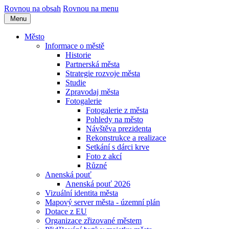
Rovnou na obsah
Rovnou na menu
Menu
Město
Informace o městě
Historie
Partnerská města
Strategie rozvoje města
Studie
Zpravodaj města
Fotogalerie
Fotogalerie z města
Pohledy na město
Návštěva prezidenta
Rekonstrukce a realizace
Setkání s dárci krve
Foto z akcí
Různé
Anenská pouť
Anenská pouť 2026
Vizuální identita města
Mapový server města - územní plán
Dotace z EU
Organizace zřizované městem