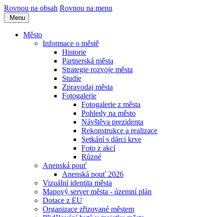
Rovnou na obsah
Rovnou na menu
Menu
Město
Informace o městě
Historie
Partnerská města
Strategie rozvoje města
Studie
Zpravodaj města
Fotogalerie
Fotogalerie z města
Pohledy na město
Návštěva prezidenta
Rekonstrukce a realizace
Setkání s dárci krve
Foto z akcí
Různé
Anenská pouť
Anenská pouť 2026
Vizuální identita města
Mapový server města - územní plán
Dotace z EU
Organizace zřizované městem