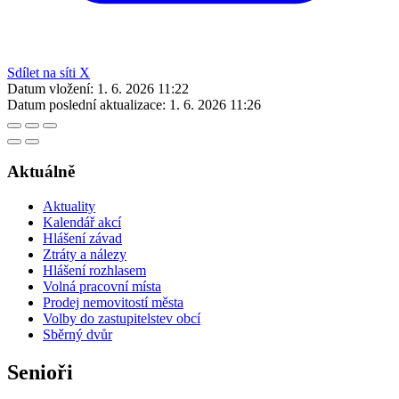
Sdílet na síti X
Datum vložení:
1. 6. 2026 11:22
Datum poslední aktualizace:
1. 6. 2026 11:26
Aktuálně
Aktuality
Kalendář akcí
Hlášení závad
Ztráty a nálezy
Hlášení rozhlasem
Volná pracovní místa
Prodej nemovitostí města
Volby do zastupitelstev obcí
Sběrný dvůr
Senioři