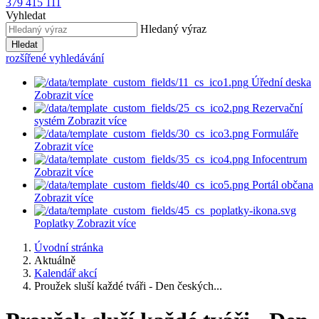
379 415 111
Vyhledat
Hledaný výraz
Hledat
rozšířené vyhledávání
Úřední deska
Zobrazit více
Rezervační
systém
Zobrazit více
Formuláře
Zobrazit více
Infocentrum
Zobrazit více
Portál občana
Zobrazit více
Poplatky
Zobrazit více
Úvodní stránka
Aktuálně
Kalendář akcí
Proužek sluší každé tváři - Den českých...