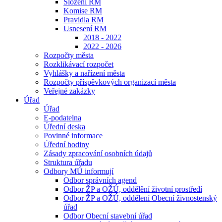
Složení RM
Komise RM
Pravidla RM
Usnesení RM
2018 - 2022
2022 - 2026
Rozpočty města
Rozklikávací rozpočet
Vyhlášky a nařízení města
Rozpočty příspěvkových organizací města
Veřejné zakázky
Úřad
Úřad
E-podatelna
Úřední deska
Povinné informace
Úřední hodiny
Zásady zpracování osobních údajů
Struktura úřadu
Odbory MÚ informují
Odbor správních agend
Odbor ŽP a OŽÚ, oddělění životní prostředí
Odbor ŽP a OŽÚ, oddělení Obecní živnostenský
úřad
Odbor Obecní stavební úřad