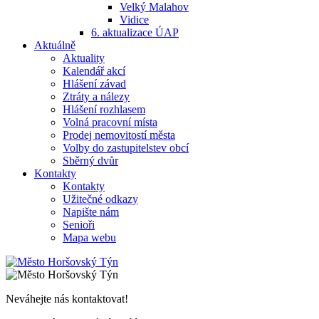
Velký Malahov
Vidice
6. aktualizace ÚAP
Aktuálně
Aktuality
Kalendář akcí
Hlášení závad
Ztráty a nálezy
Hlášení rozhlasem
Volná pracovní místa
Prodej nemovitostí města
Volby do zastupitelstev obcí
Sběrný dvůr
Kontakty
Kontakty
Užitečné odkazy
Napište nám
Senioři
Mapa webu
Neváhejte nás kontaktovat!