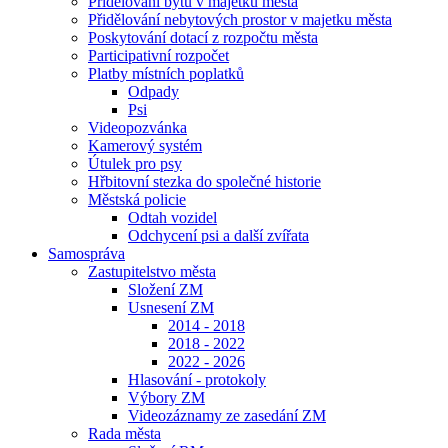
Přidělování bytů v majetku města
Přidělování nebytových prostor v majetku města
Poskytování dotací z rozpočtu města
Participativní rozpočet
Platby místních poplatků
Odpady
Psi
Videopozvánka
Kamerový systém
Útulek pro psy
Hřbitovní stezka do společné historie
Městská policie
Odtah vozidel
Odchycení psi a další zvířata
Samospráva
Zastupitelstvo města
Složení ZM
Usnesení ZM
2014 - 2018
2018 - 2022
2022 - 2026
Hlasování - protokoly
Výbory ZM
Videozáznamy ze zasedání ZM
Rada města