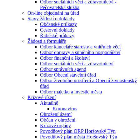
Odbor sociálních věcí a zdravotnictví -
Pečovatelská služba
On-line objednání na úřad
Stavy žádostí o doklady
Občanské průkazy
Cestovní doklady
Řidičské průkazy
Žádosti a formuláře
Odbor kanceláře starosty a vnitřních věcí
Odbor dopravy a silničního hospodářství
Odbor finanční a školství
Odbor sociálních věcí a zdravotnictví
Odbor správních agend
Odbor Obecní stavební úřad
Odbor životního prostředí a Obecní živnostenský
úřad
Odbor majetku a investic města
Krizové řízení
Aktuálně
Koronavirus
Ohrožení území
Občan v ohrožení
Krizové orgány
Povodňový plán ORP Horšovský Týn
Povodňový plán města Horšovský Týn