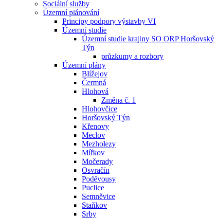
Sociální služby
Územní plánování
Principy podpory výstavby VI
Územní studie
Územní studie krajiny SO ORP Horšovský
Týn
průzkumy a rozbory
Územní plány
Blížejov
Čermná
Hlohová
Změna č. 1
Hlohovčice
Horšovský Týn
Křenovy
Meclov
Mezholezy
Mířkov
Močerady
Osvračín
Poděvousy
Puclice
Semněvice
Staňkov
Srby