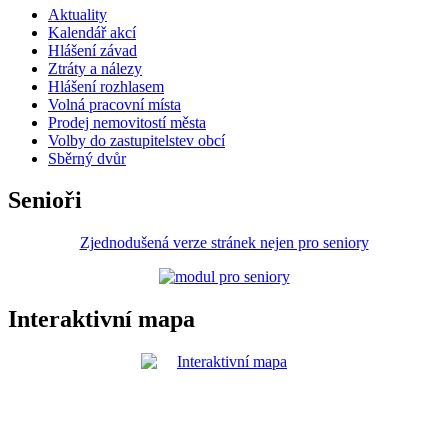
Aktuality
Kalendář akcí
Hlášení závad
Ztráty a nálezy
Hlášení rozhlasem
Volná pracovní místa
Prodej nemovitostí města
Volby do zastupitelstev obcí
Sběrný dvůr
Senioři
Zjednodušená verze stránek nejen pro seniory
Interaktivní mapa