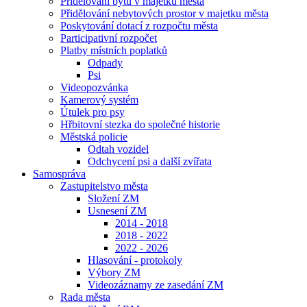
Přidělování bytů v majetku města
Přidělování nebytových prostor v majetku města
Poskytování dotací z rozpočtu města
Participativní rozpočet
Platby místních poplatků
Odpady
Psi
Videopozvánka
Kamerový systém
Útulek pro psy
Hřbitovní stezka do společné historie
Městská policie
Odtah vozidel
Odchycení psi a další zvířata
Samospráva
Zastupitelstvo města
Složení ZM
Usnesení ZM
2014 - 2018
2018 - 2022
2022 - 2026
Hlasování - protokoly
Výbory ZM
Videozáznamy ze zasedání ZM
Rada města