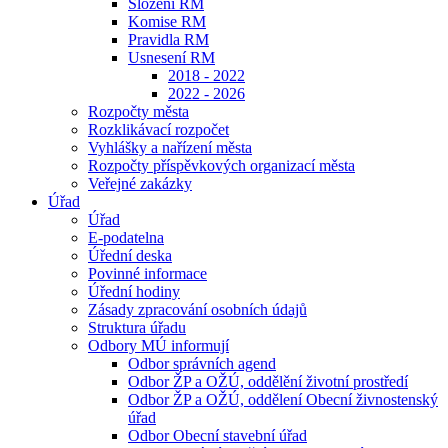
Složení RM
Komise RM
Pravidla RM
Usnesení RM
2018 - 2022
2022 - 2026
Rozpočty města
Rozklikávací rozpočet
Vyhlášky a nařízení města
Rozpočty příspěvkových organizací města
Veřejné zakázky
Úřad
Úřad
E-podatelna
Úřední deska
Povinné informace
Úřední hodiny
Zásady zpracování osobních údajů
Struktura úřadu
Odbory MÚ informují
Odbor správních agend
Odbor ŽP a OŽÚ, oddělění životní prostředí
Odbor ŽP a OŽÚ, oddělení Obecní živnostenský
úřad
Odbor Obecní stavební úřad