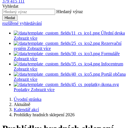
379 415 111
Vyhledat
Hledaný výraz
Hledat
rozšířené vyhledávání
Úřední deska
Zobrazit více
Rezervační
systém
Zobrazit více
Formuláře
Zobrazit více
Infocentrum
Zobrazit více
Portál občana
Zobrazit více
Poplatky
Zobrazit více
Úvodní stránka
Aktuálně
Kalendář akcí
Prohlídky hradních sklepení 2026