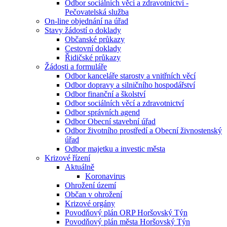
Odbor sociálních věcí a zdravotnictví -
Pečovatelská služba
On-line objednání na úřad
Stavy žádostí o doklady
Občanské průkazy
Cestovní doklady
Řidičské průkazy
Žádosti a formuláře
Odbor kanceláře starosty a vnitřních věcí
Odbor dopravy a silničního hospodářství
Odbor finanční a školství
Odbor sociálních věcí a zdravotnictví
Odbor správních agend
Odbor Obecní stavební úřad
Odbor životního prostředí a Obecní živnostenský
úřad
Odbor majetku a investic města
Krizové řízení
Aktuálně
Koronavirus
Ohrožení území
Občan v ohrožení
Krizové orgány
Povodňový plán ORP Horšovský Týn
Povodňový plán města Horšovský Týn