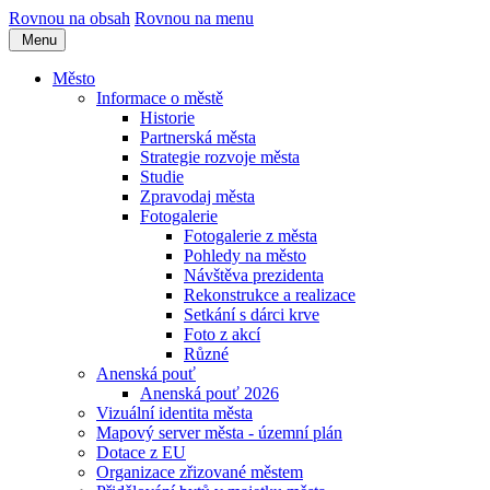
Rovnou na obsah
Rovnou na menu
Menu
Město
Informace o městě
Historie
Partnerská města
Strategie rozvoje města
Studie
Zpravodaj města
Fotogalerie
Fotogalerie z města
Pohledy na město
Návštěva prezidenta
Rekonstrukce a realizace
Setkání s dárci krve
Foto z akcí
Různé
Anenská pouť
Anenská pouť 2026
Vizuální identita města
Mapový server města - územní plán
Dotace z EU
Organizace zřizované městem