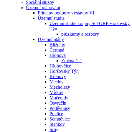
Sociální služby
Územní plánování
Principy podpory výstavby VI
Územní studie
Územní studie krajiny SO ORP Horšovský
Týn
průzkumy a rozbory
Územní plány
Blížejov
Čermná
Hlohová
Změna č. 1
Hlohovčice
Horšovský Týn
Křenovy
Meclov
Mezholezy
Mířkov
Močerady
Osvračín
Poděvousy
Puclice
Semněvice
Staňkov
Srby