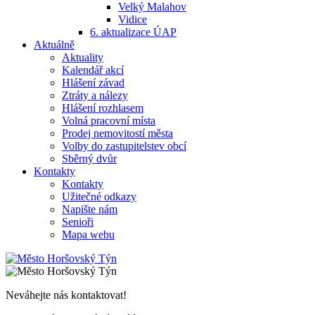
Velký Malahov
Vidice
6. aktualizace ÚAP
Aktuálně
Aktuality
Kalendář akcí
Hlášení závad
Ztráty a nálezy
Hlášení rozhlasem
Volná pracovní místa
Prodej nemovitostí města
Volby do zastupitelstev obcí
Sběrný dvůr
Kontakty
Kontakty
Užitečné odkazy
Napište nám
Senioři
Mapa webu
Neváhejte nás kontaktovat!