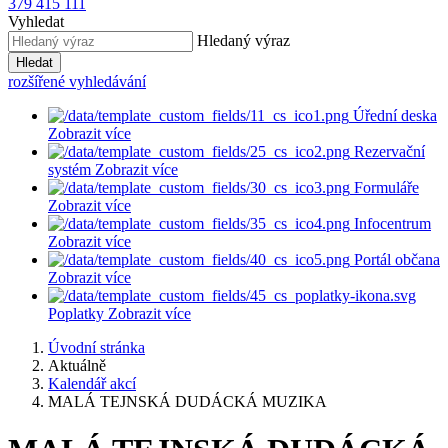
379 415 111
Vyhledat
Hledaný výraz
Hledat
rozšířené vyhledávání
Úřední deska
Zobrazit více
Rezervační
systém
Zobrazit více
Formuláře
Zobrazit více
Infocentrum
Zobrazit více
Portál občana
Zobrazit více
Poplatky
Zobrazit více
Úvodní stránka
Aktuálně
Kalendář akcí
MALÁ TEJNSKÁ DUDÁCKÁ MUZIKA