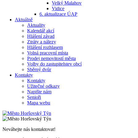
Velký Malahov
Vidice
6. aktualizace ÚAP
Aktuálně
Aktuality
Kalendář akcí
Hlášení závad
Ztráty a nálezy
Hlášení rozhlasem
Volná pracovní místa
Prodej nemovitostí města
Volby do zastupitelstev obcí
Sběrný dvůr
Kontakty
Kontakty
Užitečné odkazy
Napište nám
Senioři
Mapa webu
Neváhejte nás kontaktovat!