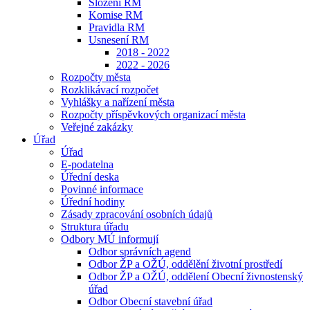
Složení RM
Komise RM
Pravidla RM
Usnesení RM
2018 - 2022
2022 - 2026
Rozpočty města
Rozklikávací rozpočet
Vyhlášky a nařízení města
Rozpočty příspěvkových organizací města
Veřejné zakázky
Úřad
Úřad
E-podatelna
Úřední deska
Povinné informace
Úřední hodiny
Zásady zpracování osobních údajů
Struktura úřadu
Odbory MÚ informují
Odbor správních agend
Odbor ŽP a OŽÚ, oddělění životní prostředí
Odbor ŽP a OŽÚ, oddělení Obecní živnostenský
úřad
Odbor Obecní stavební úřad