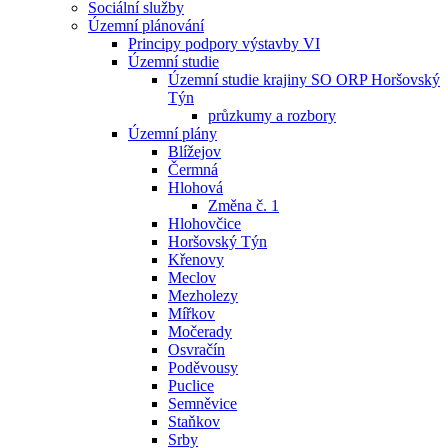
Sociální služby
Územní plánování
Principy podpory výstavby VI
Územní studie
Územní studie krajiny SO ORP Horšovský
Týn
průzkumy a rozbory
Územní plány
Blížejov
Čermná
Hlohová
Změna č. 1
Hlohovčice
Horšovský Týn
Křenovy
Meclov
Mezholezy
Mířkov
Močerady
Osvračín
Poděvousy
Puclice
Semněvice
Staňkov
Srby