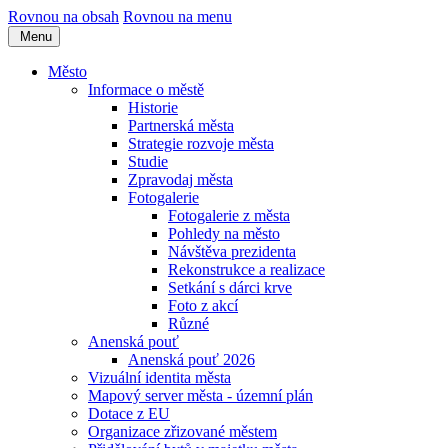
Rovnou na obsah
Rovnou na menu
Menu
Město
Informace o městě
Historie
Partnerská města
Strategie rozvoje města
Studie
Zpravodaj města
Fotogalerie
Fotogalerie z města
Pohledy na město
Návštěva prezidenta
Rekonstrukce a realizace
Setkání s dárci krve
Foto z akcí
Různé
Anenská pouť
Anenská pouť 2026
Vizuální identita města
Mapový server města - územní plán
Dotace z EU
Organizace zřizované městem