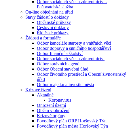
Odbor sociálních věcí a zdravotnictví -
Pečovatelská služba
On-line objednání na úřad
Stavy žádostí o doklady
Občanské průkazy
Cestovní doklady
Řidičské průkazy
Žádosti a formuláře
Odbor kanceláře starosty a vnitřních věcí
Odbor dopravy a silničního hospodářství
Odbor finanční a školství
Odbor sociálních věcí a zdravotnictví
Odbor správních agend
Odbor Obecní stavební úřad
Odbor životního prostředí a Obecní živnostenský
úřad
Odbor majetku a investic města
Krizové řízení
Aktuálně
Koronavirus
Ohrožení území
Občan v ohrožení
Krizové orgány
Povodňový plán ORP Horšovský Týn
Povodňový plán města Horšovský Týn