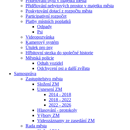
Přidělování bytů v majetku města
Přidělování nebytových prostor v majetku města
Poskytování dotací z rozpočtu města
Participativní rozpočet
Platby místních poplatků
Odpady
Psi
Videopozvánka
Kamerový systém
Útulek pro psy
Hřbitovní stezka do společné historie
Městská policie
Odtah vozidel
Odchycení psi a další zvířata
Samospráva
Zastupitelstvo města
Složení ZM
Usnesení ZM
2014 - 2018
2018 - 2022
2022 - 2026
Hlasování - protokoly
Výbory ZM
Videozáznamy ze zasedání ZM
Rada města