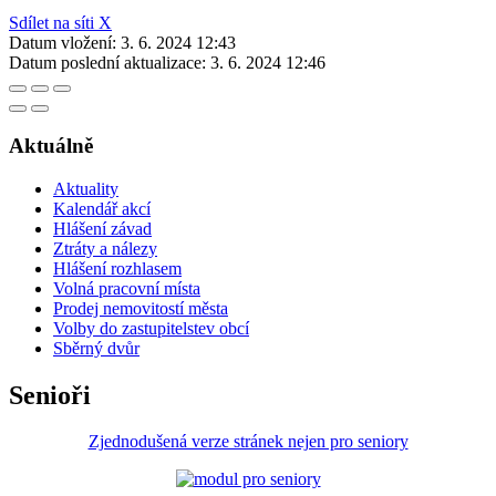
Sdílet na síti X
Datum vložení:
3. 6. 2024 12:43
Datum poslední aktualizace:
3. 6. 2024 12:46
Aktuálně
Aktuality
Kalendář akcí
Hlášení závad
Ztráty a nálezy
Hlášení rozhlasem
Volná pracovní místa
Prodej nemovitostí města
Volby do zastupitelstev obcí
Sběrný dvůr
Senioři
Zjednodušená verze stránek nejen pro seniory