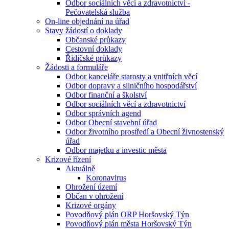
Odbor sociálních věcí a zdravotnictví -
Pečovatelská služba
On-line objednání na úřad
Stavy žádostí o doklady
Občanské průkazy
Cestovní doklady
Řidičské průkazy
Žádosti a formuláře
Odbor kanceláře starosty a vnitřních věcí
Odbor dopravy a silničního hospodářství
Odbor finanční a školství
Odbor sociálních věcí a zdravotnictví
Odbor správních agend
Odbor Obecní stavební úřad
Odbor životního prostředí a Obecní živnostenský
úřad
Odbor majetku a investic města
Krizové řízení
Aktuálně
Koronavirus
Ohrožení území
Občan v ohrožení
Krizové orgány
Povodňový plán ORP Horšovský Týn
Povodňový plán města Horšovský Týn