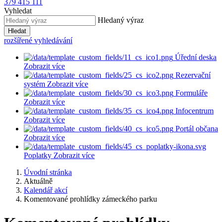
379 415 111
Vyhledat
Hledaný výraz
Hledat
rozšířené vyhledávání
Úřední deska
Zobrazit více
Rezervační
systém
Zobrazit více
Formuláře
Zobrazit více
Infocentrum
Zobrazit více
Portál občana
Zobrazit více
Poplatky
Zobrazit více
Úvodní stránka
Aktuálně
Kalendář akcí
Komentované prohlídky zámeckého parku