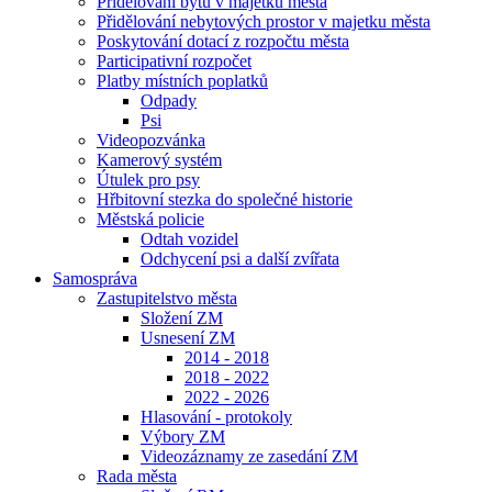
Přidělování bytů v majetku města
Přidělování nebytových prostor v majetku města
Poskytování dotací z rozpočtu města
Participativní rozpočet
Platby místních poplatků
Odpady
Psi
Videopozvánka
Kamerový systém
Útulek pro psy
Hřbitovní stezka do společné historie
Městská policie
Odtah vozidel
Odchycení psi a další zvířata
Samospráva
Zastupitelstvo města
Složení ZM
Usnesení ZM
2014 - 2018
2018 - 2022
2022 - 2026
Hlasování - protokoly
Výbory ZM
Videozáznamy ze zasedání ZM
Rada města