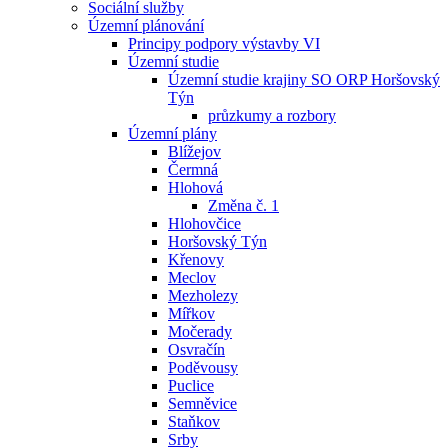
Sociální služby
Územní plánování
Principy podpory výstavby VI
Územní studie
Územní studie krajiny SO ORP Horšovský
Týn
průzkumy a rozbory
Územní plány
Blížejov
Čermná
Hlohová
Změna č. 1
Hlohovčice
Horšovský Týn
Křenovy
Meclov
Mezholezy
Mířkov
Močerady
Osvračín
Poděvousy
Puclice
Semněvice
Staňkov
Srby