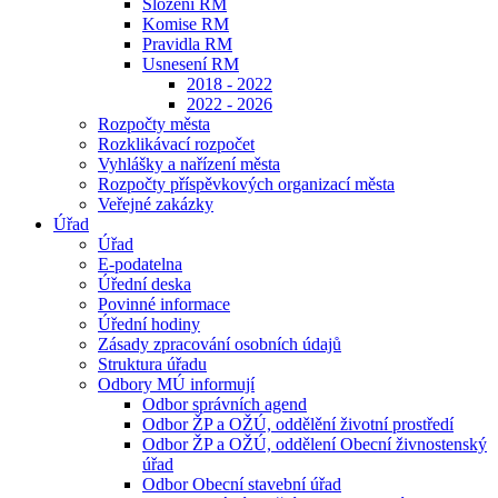
Složení RM
Komise RM
Pravidla RM
Usnesení RM
2018 - 2022
2022 - 2026
Rozpočty města
Rozklikávací rozpočet
Vyhlášky a nařízení města
Rozpočty příspěvkových organizací města
Veřejné zakázky
Úřad
Úřad
E-podatelna
Úřední deska
Povinné informace
Úřední hodiny
Zásady zpracování osobních údajů
Struktura úřadu
Odbory MÚ informují
Odbor správních agend
Odbor ŽP a OŽÚ, oddělění životní prostředí
Odbor ŽP a OŽÚ, oddělení Obecní živnostenský
úřad
Odbor Obecní stavební úřad