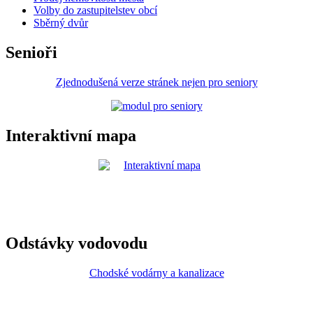
Volby do zastupitelstev obcí
Sběrný dvůr
Senioři
Zjednodušená verze stránek nejen pro seniory
Interaktivní mapa
Odstávky vodovodu
Chodské vodárny a kanalizace