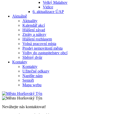
Velký Malahov
Vidice
6. aktualizace ÚAP
Aktuálně
Aktuality
Kalendář akcí
Hlášení závad
Ztráty a nálezy
Hlášení rozhlasem
Volná pracovní místa
Prodej nemovitostí města
Volby do zastupitelstev obcí
Sběrný dvůr
Kontakty
Kontakty
Užitečné odkazy
Napište nám
Senioři
Mapa webu
Neváhejte nás kontaktovat!