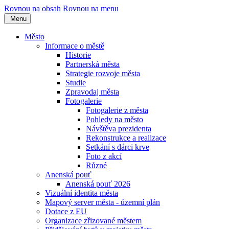
Rovnou na obsah
Rovnou na menu
Menu
Město
Informace o městě
Historie
Partnerská města
Strategie rozvoje města
Studie
Zpravodaj města
Fotogalerie
Fotogalerie z města
Pohledy na město
Návštěva prezidenta
Rekonstrukce a realizace
Setkání s dárci krve
Foto z akcí
Různé
Anenská pouť
Anenská pouť 2026
Vizuální identita města
Mapový server města - územní plán
Dotace z EU
Organizace zřizované městem