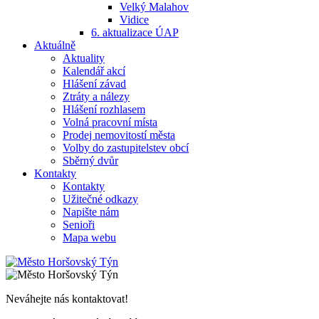
Velký Malahov
Vidice
6. aktualizace ÚAP
Aktuálně
Aktuality
Kalendář akcí
Hlášení závad
Ztráty a nálezy
Hlášení rozhlasem
Volná pracovní místa
Prodej nemovitostí města
Volby do zastupitelstev obcí
Sběrný dvůr
Kontakty
Kontakty
Užitečné odkazy
Napište nám
Senioři
Mapa webu
Neváhejte nás kontaktovat!