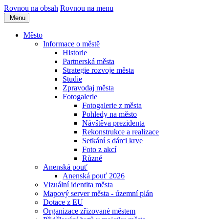
Rovnou na obsah
Rovnou na menu
Menu
Město
Informace o městě
Historie
Partnerská města
Strategie rozvoje města
Studie
Zpravodaj města
Fotogalerie
Fotogalerie z města
Pohledy na město
Návštěva prezidenta
Rekonstrukce a realizace
Setkání s dárci krve
Foto z akcí
Různé
Anenská pouť
Anenská pouť 2026
Vizuální identita města
Mapový server města - územní plán
Dotace z EU
Organizace zřizované městem