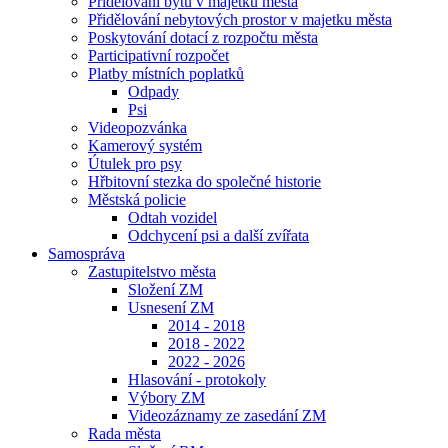
Přidělování bytů v majetku města
Přidělování nebytových prostor v majetku města
Poskytování dotací z rozpočtu města
Participativní rozpočet
Platby místních poplatků
Odpady
Psi
Videopozvánka
Kamerový systém
Útulek pro psy
Hřbitovní stezka do společné historie
Městská policie
Odtah vozidel
Odchycení psi a další zvířata
Samospráva
Zastupitelstvo města
Složení ZM
Usnesení ZM
2014 - 2018
2018 - 2022
2022 - 2026
Hlasování - protokoly
Výbory ZM
Videozáznamy ze zasedání ZM
Rada města