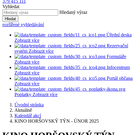
379 415 111
Vyhledat
Hledaný výraz
Hledat
rozšířené vyhledávání
Úřední deska
Zobrazit více
Rezervační
systém
Zobrazit více
Formuláře
Zobrazit více
Infocentrum
Zobrazit více
Portál občana
Zobrazit více
Poplatky
Zobrazit více
Úvodní stránka
Aktuálně
Kalendář akcí
KINO HORŠOVSKÝ TÝN - ÚNOR 2025