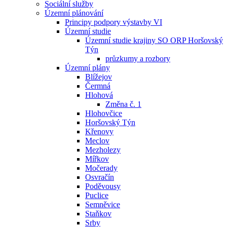
Sociální služby
Územní plánování
Principy podpory výstavby VI
Územní studie
Územní studie krajiny SO ORP Horšovský
Týn
průzkumy a rozbory
Územní plány
Blížejov
Čermná
Hlohová
Změna č. 1
Hlohovčice
Horšovský Týn
Křenovy
Meclov
Mezholezy
Mířkov
Močerady
Osvračín
Poděvousy
Puclice
Semněvice
Staňkov
Srby