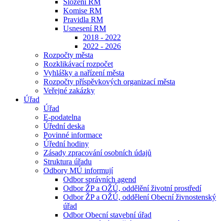
Složení RM
Komise RM
Pravidla RM
Usnesení RM
2018 - 2022
2022 - 2026
Rozpočty města
Rozklikávací rozpočet
Vyhlášky a nařízení města
Rozpočty příspěvkových organizací města
Veřejné zakázky
Úřad
Úřad
E-podatelna
Úřední deska
Povinné informace
Úřední hodiny
Zásady zpracování osobních údajů
Struktura úřadu
Odbory MÚ informují
Odbor správních agend
Odbor ŽP a OŽÚ, oddělění životní prostředí
Odbor ŽP a OŽÚ, oddělení Obecní živnostenský
úřad
Odbor Obecní stavební úřad