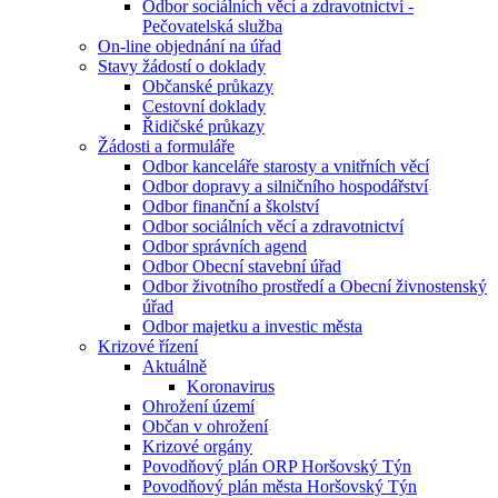
Odbor sociálních věcí a zdravotnictví -
Pečovatelská služba
On-line objednání na úřad
Stavy žádostí o doklady
Občanské průkazy
Cestovní doklady
Řidičské průkazy
Žádosti a formuláře
Odbor kanceláře starosty a vnitřních věcí
Odbor dopravy a silničního hospodářství
Odbor finanční a školství
Odbor sociálních věcí a zdravotnictví
Odbor správních agend
Odbor Obecní stavební úřad
Odbor životního prostředí a Obecní živnostenský
úřad
Odbor majetku a investic města
Krizové řízení
Aktuálně
Koronavirus
Ohrožení území
Občan v ohrožení
Krizové orgány
Povodňový plán ORP Horšovský Týn
Povodňový plán města Horšovský Týn