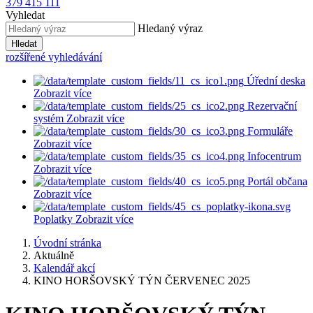
379 415 111
Vyhledat
Hledaný výraz
Hledat
rozšířené vyhledávání
Úřední deska
Zobrazit více
Rezervační
systém
Zobrazit více
Formuláře
Zobrazit více
Infocentrum
Zobrazit více
Portál občana
Zobrazit více
Poplatky
Zobrazit více
Úvodní stránka
Aktuálně
Kalendář akcí
KINO HORŠOVSKÝ TÝN ČERVENEC 2025