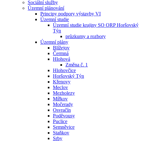
Sociální služby
Územní plánování
Principy podpory výstavby VI
Územní studie
Územní studie krajiny SO ORP Horšovský
Týn
průzkumy a rozbory
Územní plány
Blížejov
Čermná
Hlohová
Změna č. 1
Hlohovčice
Horšovský Týn
Křenovy
Meclov
Mezholezy
Mířkov
Močerady
Osvračín
Poděvousy
Puclice
Semněvice
Staňkov
Srby