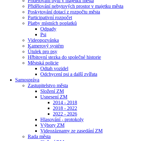
Přidělování bytů v majetku města
Přidělování nebytových prostor v majetku města
Poskytování dotací z rozpočtu města
Participativní rozpočet
Platby místních poplatků
Odpady
Psi
Videopozvánka
Kamerový systém
Útulek pro psy
Hřbitovní stezka do společné historie
Městská policie
Odtah vozidel
Odchycení psi a další zvířata
Samospráva
Zastupitelstvo města
Složení ZM
Usnesení ZM
2014 - 2018
2018 - 2022
2022 - 2026
Hlasování - protokoly
Výbory ZM
Videozáznamy ze zasedání ZM
Rada města