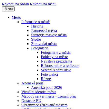
Rovnou na obsah
Rovnou na menu
Menu
Město
Informace o městě
Historie
Partnerská města
Strategie rozvoje města
Studie
Zpravodaj města
Fotogalerie
Fotogalerie z města
Pohledy na město
Návštěva prezidenta
Rekonstrukce a realizace
Setkání s dárci krve
Foto z akcí
Různé
Anenská pouť
Anenská pouť 2026
Vizuální identita města
Mapový server města - územní plán
Dotace z EU
Organizace zřizované městem