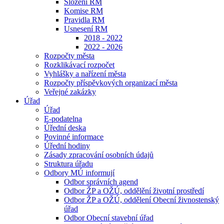
Složení RM
Komise RM
Pravidla RM
Usnesení RM
2018 - 2022
2022 - 2026
Rozpočty města
Rozklikávací rozpočet
Vyhlášky a nařízení města
Rozpočty příspěvkových organizací města
Veřejné zakázky
Úřad
Úřad
E-podatelna
Úřední deska
Povinné informace
Úřední hodiny
Zásady zpracování osobních údajů
Struktura úřadu
Odbory MÚ informují
Odbor správních agend
Odbor ŽP a OŽÚ, oddělění životní prostředí
Odbor ŽP a OŽÚ, oddělení Obecní živnostenský
úřad
Odbor Obecní stavební úřad