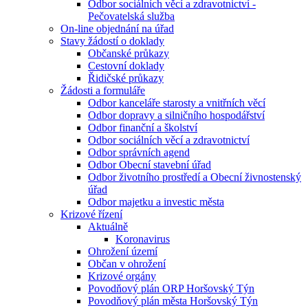
Odbor sociálních věcí a zdravotnictví -
Pečovatelská služba
On-line objednání na úřad
Stavy žádostí o doklady
Občanské průkazy
Cestovní doklady
Řidičské průkazy
Žádosti a formuláře
Odbor kanceláře starosty a vnitřních věcí
Odbor dopravy a silničního hospodářství
Odbor finanční a školství
Odbor sociálních věcí a zdravotnictví
Odbor správních agend
Odbor Obecní stavební úřad
Odbor životního prostředí a Obecní živnostenský
úřad
Odbor majetku a investic města
Krizové řízení
Aktuálně
Koronavirus
Ohrožení území
Občan v ohrožení
Krizové orgány
Povodňový plán ORP Horšovský Týn
Povodňový plán města Horšovský Týn