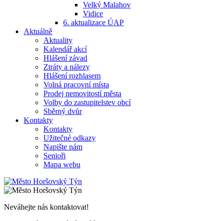
Velký Malahov
Vidice
6. aktualizace ÚAP
Aktuálně
Aktuality
Kalendář akcí
Hlášení závad
Ztráty a nálezy
Hlášení rozhlasem
Volná pracovní místa
Prodej nemovitostí města
Volby do zastupitelstev obcí
Sběrný dvůr
Kontakty
Kontakty
Užitečné odkazy
Napište nám
Senioři
Mapa webu
Neváhejte nás kontaktovat!