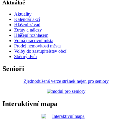
Aktuálně
Aktuality
Kalendář akcí
Hlášení závad
Ztráty a nálezy
Hlášení rozhlasem
Volná pracovní místa
Prodej nemovitostí města
Volby do zastupitelstev obcí
Sběrný dvůr
Senioři
Zjednodušená verze stránek nejen pro seniory
Interaktivní mapa