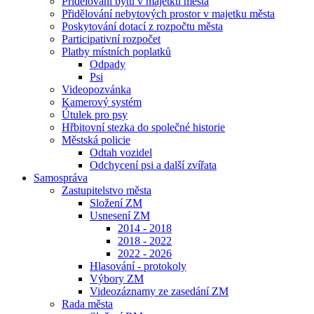
Přidělování bytů v majetku města
Přidělování nebytových prostor v majetku města
Poskytování dotací z rozpočtu města
Participativní rozpočet
Platby místních poplatků
Odpady
Psi
Videopozvánka
Kamerový systém
Útulek pro psy
Hřbitovní stezka do společné historie
Městská policie
Odtah vozidel
Odchycení psi a další zvířata
Samospráva
Zastupitelstvo města
Složení ZM
Usnesení ZM
2014 - 2018
2018 - 2022
2022 - 2026
Hlasování - protokoly
Výbory ZM
Videozáznamy ze zasedání ZM
Rada města