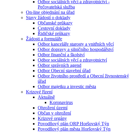
Odbor sociálních věcí a zdravotnictví -
Pečovatelská služba
On-line objednání na úřad
Stavy žádostí o doklady
Občanské průkazy
Cestovní doklady
Řidičské průkazy
Žádosti a formuláře
Odbor kanceláře starosty a vnitřních věcí
Odbor dopravy a silničního hospodářství
Odbor finanční a školství
Odbor sociálních věcí a zdravotnictví
Odbor správních agend
Odbor Obecní stavební úřad
Odbor životního prostředí a Obecní živnostenský
úřad
Odbor majetku a investic města
Krizové řízení
Aktuálně
Koronavirus
Ohrožení území
Občan v ohrožení
Krizové orgány
Povodňový plán ORP Horšovský Týn
Povodňový plán města Horšovský Týn