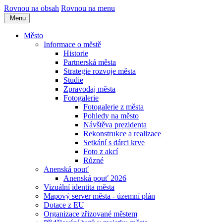
Rovnou na obsah
Rovnou na menu
Menu
Město
Informace o městě
Historie
Partnerská města
Strategie rozvoje města
Studie
Zpravodaj města
Fotogalerie
Fotogalerie z města
Pohledy na město
Návštěva prezidenta
Rekonstrukce a realizace
Setkání s dárci krve
Foto z akcí
Různé
Anenská pouť
Anenská pouť 2026
Vizuální identita města
Mapový server města - územní plán
Dotace z EU
Organizace zřizované městem