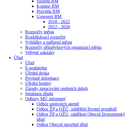
Složení RM
Komise RM
Pravidla RM
Usnesení RM
2018 - 2022
2022 - 2026
Rozpočty města
Rozklikávací rozpočet
Vyhlášky a nařízení města
Rozpočty příspěvkových organizací města
Veřejné zakázky
Úřad
Úřad
E-podatelna
Úřední deska
Povinné informace
Úřední hodiny
Zásady zpracování osobních údajů
Struktura úřadu
Odbory MÚ informují
Odbor správních agend
Odbor ŽP a OŽÚ, oddělění životní prostředí
Odbor ŽP a OŽÚ, oddělení Obecní živnostenský
úřad
Odbor Obecní stavební úřad