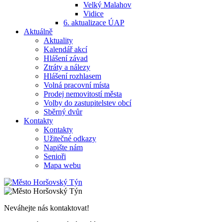
Velký Malahov
Vidice
6. aktualizace ÚAP
Aktuálně
Aktuality
Kalendář akcí
Hlášení závad
Ztráty a nálezy
Hlášení rozhlasem
Volná pracovní místa
Prodej nemovitostí města
Volby do zastupitelstev obcí
Sběrný dvůr
Kontakty
Kontakty
Užitečné odkazy
Napište nám
Senioři
Mapa webu
Neváhejte nás kontaktovat!