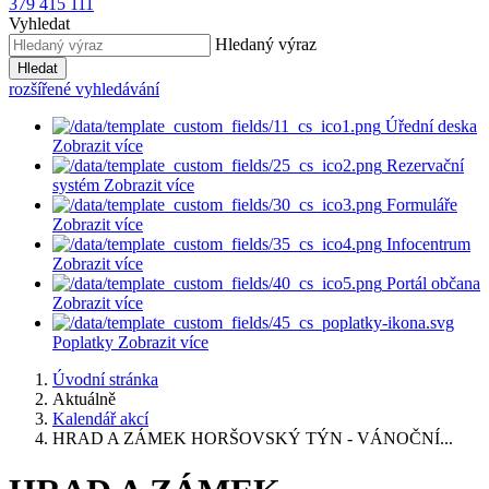
379 415 111
Vyhledat
Hledaný výraz
Hledat
rozšířené vyhledávání
Úřední deska
Zobrazit více
Rezervační
systém
Zobrazit více
Formuláře
Zobrazit více
Infocentrum
Zobrazit více
Portál občana
Zobrazit více
Poplatky
Zobrazit více
Úvodní stránka
Aktuálně
Kalendář akcí
HRAD A ZÁMEK HORŠOVSKÝ TÝN - VÁNOČNÍ...