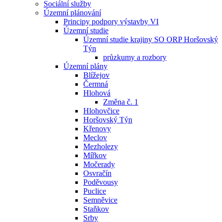
Sociální služby
Územní plánování
Principy podpory výstavby VI
Územní studie
Územní studie krajiny SO ORP Horšovský
Týn
průzkumy a rozbory
Územní plány
Blížejov
Čermná
Hlohová
Změna č. 1
Hlohovčice
Horšovský Týn
Křenovy
Meclov
Mezholezy
Mířkov
Močerady
Osvračín
Poděvousy
Puclice
Semněvice
Staňkov
Srby