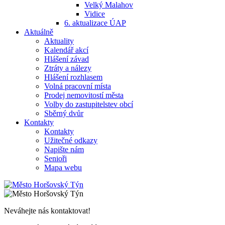
Velký Malahov
Vidice
6. aktualizace ÚAP
Aktuálně
Aktuality
Kalendář akcí
Hlášení závad
Ztráty a nálezy
Hlášení rozhlasem
Volná pracovní místa
Prodej nemovitostí města
Volby do zastupitelstev obcí
Sběrný dvůr
Kontakty
Kontakty
Užitečné odkazy
Napište nám
Senioři
Mapa webu
Neváhejte nás kontaktovat!