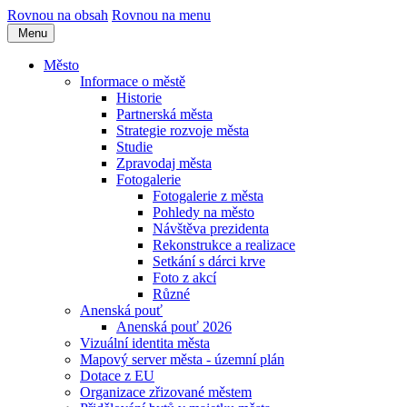
Rovnou na obsah
Rovnou na menu
Menu
Město
Informace o městě
Historie
Partnerská města
Strategie rozvoje města
Studie
Zpravodaj města
Fotogalerie
Fotogalerie z města
Pohledy na město
Návštěva prezidenta
Rekonstrukce a realizace
Setkání s dárci krve
Foto z akcí
Různé
Anenská pouť
Anenská pouť 2026
Vizuální identita města
Mapový server města - územní plán
Dotace z EU
Organizace zřizované městem