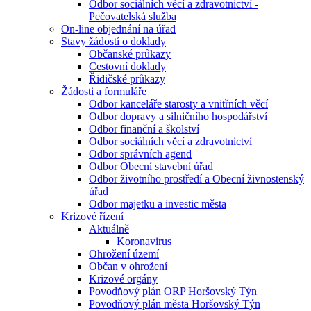
Odbor sociálních věcí a zdravotnictví -
Pečovatelská služba
On-line objednání na úřad
Stavy žádostí o doklady
Občanské průkazy
Cestovní doklady
Řidičské průkazy
Žádosti a formuláře
Odbor kanceláře starosty a vnitřních věcí
Odbor dopravy a silničního hospodářství
Odbor finanční a školství
Odbor sociálních věcí a zdravotnictví
Odbor správních agend
Odbor Obecní stavební úřad
Odbor životního prostředí a Obecní živnostenský
úřad
Odbor majetku a investic města
Krizové řízení
Aktuálně
Koronavirus
Ohrožení území
Občan v ohrožení
Krizové orgány
Povodňový plán ORP Horšovský Týn
Povodňový plán města Horšovský Týn