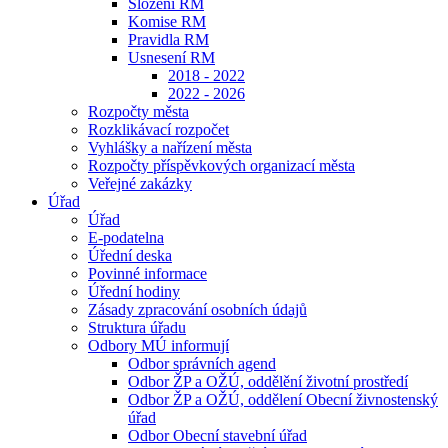
Složení RM
Komise RM
Pravidla RM
Usnesení RM
2018 - 2022
2022 - 2026
Rozpočty města
Rozklikávací rozpočet
Vyhlášky a nařízení města
Rozpočty příspěvkových organizací města
Veřejné zakázky
Úřad
Úřad
E-podatelna
Úřední deska
Povinné informace
Úřední hodiny
Zásady zpracování osobních údajů
Struktura úřadu
Odbory MÚ informují
Odbor správních agend
Odbor ŽP a OŽÚ, oddělění životní prostředí
Odbor ŽP a OŽÚ, oddělení Obecní živnostenský
úřad
Odbor Obecní stavební úřad