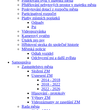
Přidělování bytů v majetku města
Přidělování nebytových prostor v majetku města
Poskytování dotací z rozpočtu města
Participativní rozpočet
Platby místních poplatků
Odpady
Psi
Videopozvánka
Kamerový systém
Útulek pro psy
Hřbitovní stezka do společné historie
Městská policie
Odtah vozidel
Odchycení psi a další zvířata
Samospráva
Zastupitelstvo města
Složení ZM
Usnesení ZM
2014 - 2018
2018 - 2022
2022 - 2026
Hlasování - protokoly
Výbory ZM
Videozáznamy ze zasedání ZM
Rada města