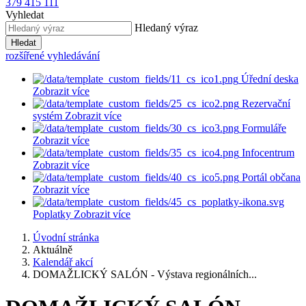
379 415 111
Vyhledat
Hledaný výraz
Hledat
rozšířené vyhledávání
Úřední deska
Zobrazit více
Rezervační
systém
Zobrazit více
Formuláře
Zobrazit více
Infocentrum
Zobrazit více
Portál občana
Zobrazit více
Poplatky
Zobrazit více
Úvodní stránka
Aktuálně
Kalendář akcí
DOMAŽLICKÝ SALÓN - Výstava regionálních...