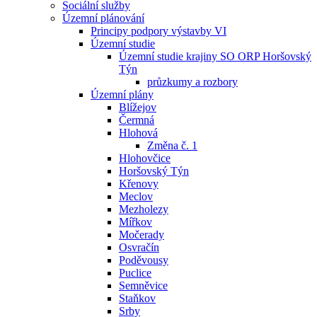
Sociální služby
Územní plánování
Principy podpory výstavby VI
Územní studie
Územní studie krajiny SO ORP Horšovský
Týn
průzkumy a rozbory
Územní plány
Blížejov
Čermná
Hlohová
Změna č. 1
Hlohovčice
Horšovský Týn
Křenovy
Meclov
Mezholezy
Mířkov
Močerady
Osvračín
Poděvousy
Puclice
Semněvice
Staňkov
Srby