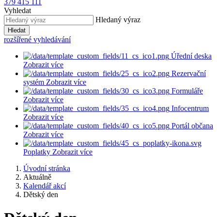
379 415 111
Vyhledat
Hledaný výraz
Hledat
rozšířené vyhledávání
Úřední deska
Zobrazit více
Rezervační
systém
Zobrazit více
Formuláře
Zobrazit více
Infocentrum
Zobrazit více
Portál občana
Zobrazit více
Poplatky
Zobrazit více
Úvodní stránka
Aktuálně
Kalendář akcí
Dětský den