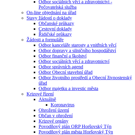
Odbor sociálních věcí a zdravotnictví -
Pečovatelská služba
On-line objednání na úřad
Stavy žádostí o doklady
Občanské průkazy
Cestovní doklady
Řidičské průkazy
Žádosti a formuláře
Odbor kanceláře starosty a vnitřních věcí
Odbor dopravy a silničního hospodářství
Odbor finanční a školství
Odbor sociálních věcí a zdravotnictví
Odbor správních agend
Odbor Obecní stavební úřad
Odbor životního prostředí a Obecní živnostenský
úřad
Odbor majetku a investic města
Krizové řízení
Aktuálně
Koronavirus
Ohrožení území
Občan v ohrožení
Krizové orgány
Povodňový plán ORP Horšovský Týn
Povodňový plán města Horšovský Týn