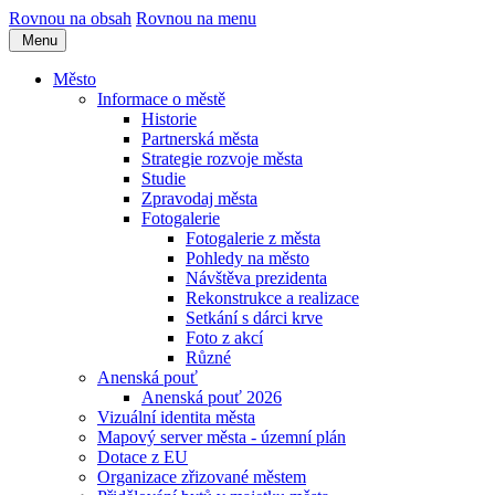
Rovnou na obsah
Rovnou na menu
Menu
Město
Informace o městě
Historie
Partnerská města
Strategie rozvoje města
Studie
Zpravodaj města
Fotogalerie
Fotogalerie z města
Pohledy na město
Návštěva prezidenta
Rekonstrukce a realizace
Setkání s dárci krve
Foto z akcí
Různé
Anenská pouť
Anenská pouť 2026
Vizuální identita města
Mapový server města - územní plán
Dotace z EU
Organizace zřizované městem