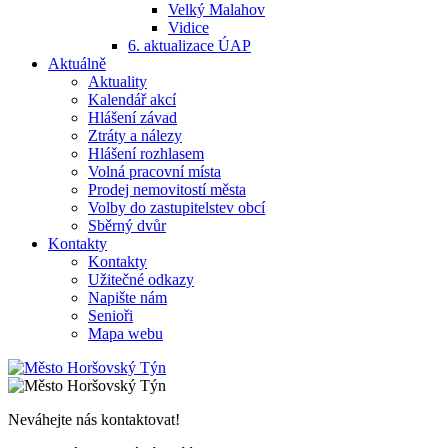
Velký Malahov
Vidice
6. aktualizace ÚAP
Aktuálně
Aktuality
Kalendář akcí
Hlášení závad
Ztráty a nálezy
Hlášení rozhlasem
Volná pracovní místa
Prodej nemovitostí města
Volby do zastupitelstev obcí
Sběrný dvůr
Kontakty
Kontakty
Užitečné odkazy
Napište nám
Senioři
Mapa webu
Neváhejte nás kontaktovat!