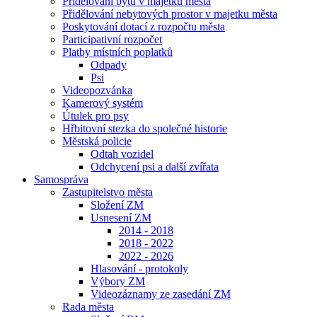
Přidělování bytů v majetku města
Přidělování nebytových prostor v majetku města
Poskytování dotací z rozpočtu města
Participativní rozpočet
Platby místních poplatků
Odpady
Psi
Videopozvánka
Kamerový systém
Útulek pro psy
Hřbitovní stezka do společné historie
Městská policie
Odtah vozidel
Odchycení psi a další zvířata
Samospráva
Zastupitelstvo města
Složení ZM
Usnesení ZM
2014 - 2018
2018 - 2022
2022 - 2026
Hlasování - protokoly
Výbory ZM
Videozáznamy ze zasedání ZM
Rada města