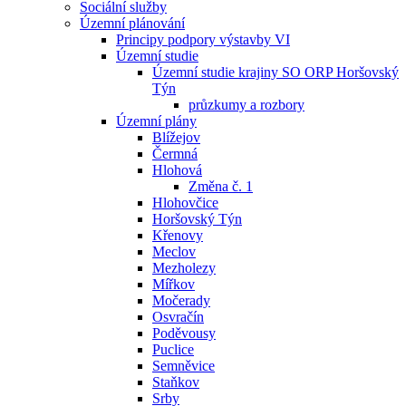
Sociální služby
Územní plánování
Principy podpory výstavby VI
Územní studie
Územní studie krajiny SO ORP Horšovský
Týn
průzkumy a rozbory
Územní plány
Blížejov
Čermná
Hlohová
Změna č. 1
Hlohovčice
Horšovský Týn
Křenovy
Meclov
Mezholezy
Mířkov
Močerady
Osvračín
Poděvousy
Puclice
Semněvice
Staňkov
Srby