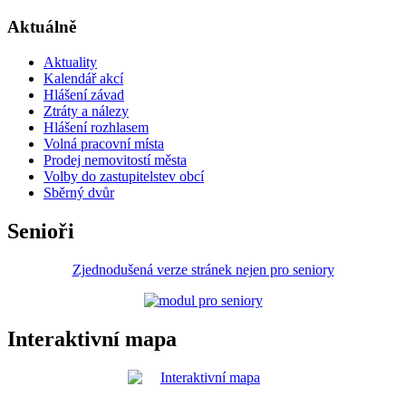
Aktuálně
Aktuality
Kalendář akcí
Hlášení závad
Ztráty a nálezy
Hlášení rozhlasem
Volná pracovní místa
Prodej nemovitostí města
Volby do zastupitelstev obcí
Sběrný dvůr
Senioři
Zjednodušená verze stránek nejen pro seniory
Interaktivní mapa