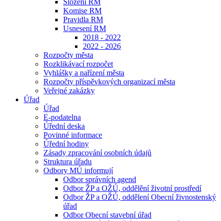
Složení RM
Komise RM
Pravidla RM
Usnesení RM
2018 - 2022
2022 - 2026
Rozpočty města
Rozklikávací rozpočet
Vyhlášky a nařízení města
Rozpočty příspěvkových organizací města
Veřejné zakázky
Úřad
Úřad
E-podatelna
Úřední deska
Povinné informace
Úřední hodiny
Zásady zpracování osobních údajů
Struktura úřadu
Odbory MÚ informují
Odbor správních agend
Odbor ŽP a OŽÚ, oddělění životní prostředí
Odbor ŽP a OŽÚ, oddělení Obecní živnostenský
úřad
Odbor Obecní stavební úřad