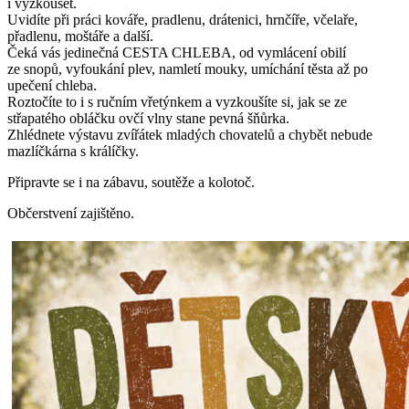
i vyzkoušet.
Uvidíte při práci kováře, pradlenu, drátenici, hrnčíře, včelaře,
přadlenu, moštáře a další.
Čeká vás jedinečná CESTA CHLEBA, od vymlácení obilí
ze snopů, vyfoukání plev, namletí mouky, umíchání těsta až po
upečení chleba.
Roztočíte to i s ručním vřetýnkem a vyzkoušíte si, jak se ze
střapatého obláčku ovčí vlny stane pevná šňůrka.
Zhlédnete výstavu zvířátek mladých chovatelů a chybět nebude
mazlíčkárna s králíčky.
Připravte se i na zábavu, soutěže a kolotoč.
Občerstvení zajištěno.