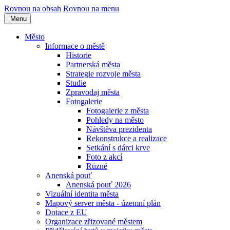
Rovnou na obsah
Rovnou na menu
Menu
Město
Informace o městě
Historie
Partnerská města
Strategie rozvoje města
Studie
Zpravodaj města
Fotogalerie
Fotogalerie z města
Pohledy na město
Návštěva prezidenta
Rekonstrukce a realizace
Setkání s dárci krve
Foto z akcí
Různé
Anenská pouť
Anenská pouť 2026
Vizuální identita města
Mapový server města - územní plán
Dotace z EU
Organizace zřizované městem