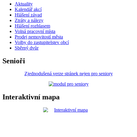
Aktuality
Kalendář akcí
Hlášení závad
Ztráty a nálezy
Hlášení rozhlasem
Volná pracovní místa
Prodej nemovitostí města
Volby do zastupitelstev obcí
Sběrný dvůr
Senioři
Zjednodušená verze stránek nejen pro seniory
Interaktivní mapa