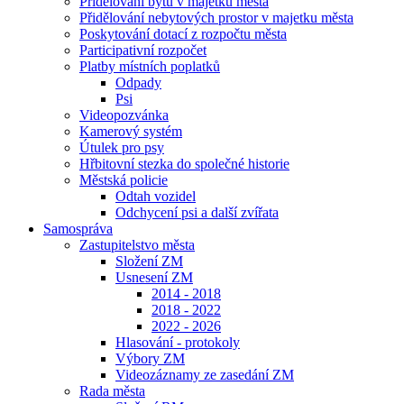
Přidělování bytů v majetku města
Přidělování nebytových prostor v majetku města
Poskytování dotací z rozpočtu města
Participativní rozpočet
Platby místních poplatků
Odpady
Psi
Videopozvánka
Kamerový systém
Útulek pro psy
Hřbitovní stezka do společné historie
Městská policie
Odtah vozidel
Odchycení psi a další zvířata
Samospráva
Zastupitelstvo města
Složení ZM
Usnesení ZM
2014 - 2018
2018 - 2022
2022 - 2026
Hlasování - protokoly
Výbory ZM
Videozáznamy ze zasedání ZM
Rada města