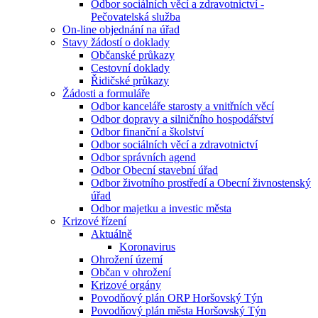
Odbor sociálních věcí a zdravotnictví -
Pečovatelská služba
On-line objednání na úřad
Stavy žádostí o doklady
Občanské průkazy
Cestovní doklady
Řidičské průkazy
Žádosti a formuláře
Odbor kanceláře starosty a vnitřních věcí
Odbor dopravy a silničního hospodářství
Odbor finanční a školství
Odbor sociálních věcí a zdravotnictví
Odbor správních agend
Odbor Obecní stavební úřad
Odbor životního prostředí a Obecní živnostenský
úřad
Odbor majetku a investic města
Krizové řízení
Aktuálně
Koronavirus
Ohrožení území
Občan v ohrožení
Krizové orgány
Povodňový plán ORP Horšovský Týn
Povodňový plán města Horšovský Týn