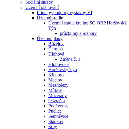
Sociální služby
Územní plánování
Principy podpory výstavby VI
Územní studie
Územní studie krajiny SO ORP Horšovský
Týn
průzkumy a rozbory
Územní plány
Blížejov
Čermná
Hlohová
Změna č. 1
Hlohovčice
Horšovský Týn
Křenovy
Meclov
Mezholezy
Mířkov
Močerady
Osvračín
Poděvousy
Puclice
Semněvice
Staňkov
Srby