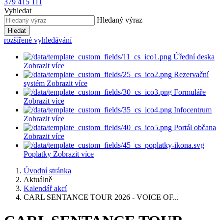
379 415 111
Vyhledat
Hledaný výraz
Hledat
rozšířené vyhledávání
Úřední deska
Zobrazit více
Rezervační
systém
Zobrazit více
Formuláře
Zobrazit více
Infocentrum
Zobrazit více
Portál občana
Zobrazit více
Poplatky
Zobrazit více
Úvodní stránka
Aktuálně
Kalendář akcí
CARL SENTANCE TOUR 2026 - VOICE OF...