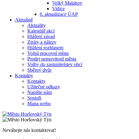
Velký Malahov
Vidice
6. aktualizace ÚAP
Aktuálně
Aktuality
Kalendář akcí
Hlášení závad
Ztráty a nálezy
Hlášení rozhlasem
Volná pracovní místa
Prodej nemovitostí města
Volby do zastupitelstev obcí
Sběrný dvůr
Kontakty
Kontakty
Užitečné odkazy
Napište nám
Senioři
Mapa webu
Neváhejte nás kontaktovat!