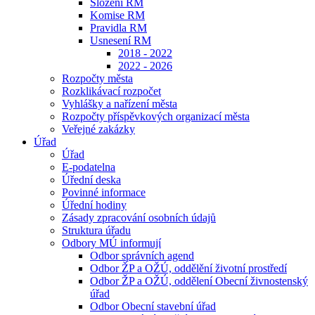
Složení RM
Komise RM
Pravidla RM
Usnesení RM
2018 - 2022
2022 - 2026
Rozpočty města
Rozklikávací rozpočet
Vyhlášky a nařízení města
Rozpočty příspěvkových organizací města
Veřejné zakázky
Úřad
Úřad
E-podatelna
Úřední deska
Povinné informace
Úřední hodiny
Zásady zpracování osobních údajů
Struktura úřadu
Odbory MÚ informují
Odbor správních agend
Odbor ŽP a OŽÚ, oddělění životní prostředí
Odbor ŽP a OŽÚ, oddělení Obecní živnostenský
úřad
Odbor Obecní stavební úřad