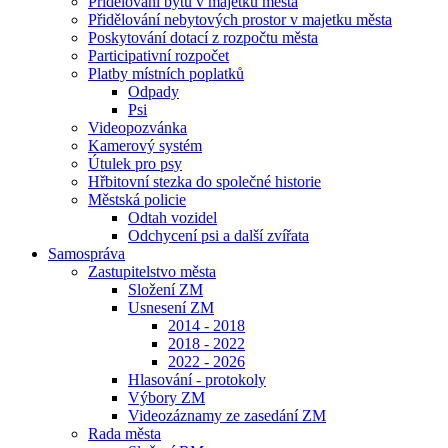
Přidělování bytů v majetku města
Přidělování nebytových prostor v majetku města
Poskytování dotací z rozpočtu města
Participativní rozpočet
Platby místních poplatků
Odpady
Psi
Videopozvánka
Kamerový systém
Útulek pro psy
Hřbitovní stezka do společné historie
Městská policie
Odtah vozidel
Odchycení psi a další zvířata
Samospráva
Zastupitelstvo města
Složení ZM
Usnesení ZM
2014 - 2018
2018 - 2022
2022 - 2026
Hlasování - protokoly
Výbory ZM
Videozáznamy ze zasedání ZM
Rada města