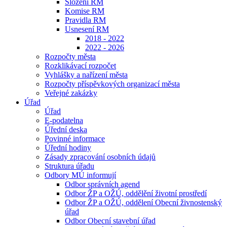
Složení RM
Komise RM
Pravidla RM
Usnesení RM
2018 - 2022
2022 - 2026
Rozpočty města
Rozklikávací rozpočet
Vyhlášky a nařízení města
Rozpočty příspěvkových organizací města
Veřejné zakázky
Úřad
Úřad
E-podatelna
Úřední deska
Povinné informace
Úřední hodiny
Zásady zpracování osobních údajů
Struktura úřadu
Odbory MÚ informují
Odbor správních agend
Odbor ŽP a OŽÚ, oddělění životní prostředí
Odbor ŽP a OŽÚ, oddělení Obecní živnostenský
úřad
Odbor Obecní stavební úřad