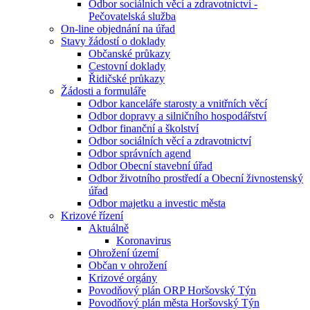
Odbor sociálních věcí a zdravotnictví -
Pečovatelská služba
On-line objednání na úřad
Stavy žádostí o doklady
Občanské průkazy
Cestovní doklady
Řidičské průkazy
Žádosti a formuláře
Odbor kanceláře starosty a vnitřních věcí
Odbor dopravy a silničního hospodářství
Odbor finanční a školství
Odbor sociálních věcí a zdravotnictví
Odbor správních agend
Odbor Obecní stavební úřad
Odbor životního prostředí a Obecní živnostenský
úřad
Odbor majetku a investic města
Krizové řízení
Aktuálně
Koronavirus
Ohrožení území
Občan v ohrožení
Krizové orgány
Povodňový plán ORP Horšovský Týn
Povodňový plán města Horšovský Týn