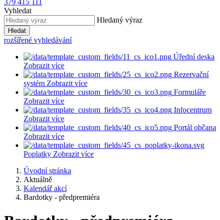
379 415 111
Vyhledat
Hledaný výraz
Hledat
rozšířené vyhledávání
Úřední deska
Zobrazit více
Rezervační
systém
Zobrazit více
Formuláře
Zobrazit více
Infocentrum
Zobrazit více
Portál občana
Zobrazit více
Poplatky
Zobrazit více
Úvodní stránka
Aktuálně
Kalendář akcí
Bardotky - předpremiéra