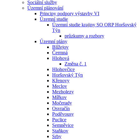
Sociální služby
Územní plánování
Principy podpory výstavby VI
Územní studie
Územní studie krajiny SO ORP Horšovský
Týn
průzkumy a rozbory
Územní plány
Blížejov
Čermná
Hlohová
Změna č. 1
Hlohovčice
Horšovský Týn
Křenovy
Meclov
Mezholezy
Mířkov
Močerady
Osvračín
Poděvousy
Puclice
Semněvice
Staňkov
Srby