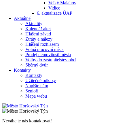
Velký Malahov
Vidice
6. aktualizace ÚAP
Aktuálně
Aktuality
Kalendář akcí
Hlášení závad
Ztráty a nálezy
Hlášení rozhlasem
Volná pracovní místa
Prodej nemovitostí města
Volby do zastupitelstev obcí
Sběrný dvůr
Kontakty
Kontakty
Užitečné odkazy
Napište nám
Senioři
Mapa webu
Neváhejte nás kontaktovat!