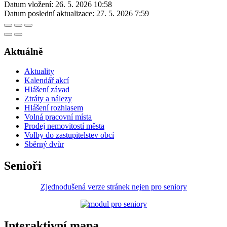
Datum vložení:
26. 5. 2026 10:58
Datum poslední aktualizace:
27. 5. 2026 7:59
Aktuálně
Aktuality
Kalendář akcí
Hlášení závad
Ztráty a nálezy
Hlášení rozhlasem
Volná pracovní místa
Prodej nemovitostí města
Volby do zastupitelstev obcí
Sběrný dvůr
Senioři
Zjednodušená verze stránek nejen pro seniory
Interaktivní mapa