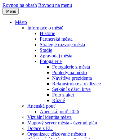
Rovnou na obsah
Rovnou na menu
Menu
Město
Informace o městě
Historie
Partnerská města
Strategie rozvoje města
Studie
Zpravodaj města
Fotogalerie
Fotogalerie z města
Pohledy na město
Návštěva prezidenta
Rekonstrukce a realizace
Setkání s dárci krve
Foto z akcí
Různé
Anenská pouť
Anenská pouť 2026
Vizuální identita města
Mapový server města - územní plán
Dotace z EU
Organizace zřizované městem