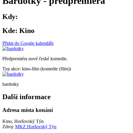
Bardotky - předpremiéra
Kdy:
Kde:
Kino
Přidat do Google kalendáře
Předpremiéra nové české komedie.
Typ akce: kino-film (komedie (film))
bardotky
Další informace
Adresa místa konání
Kino, Horšovský Týn
Zdroj:
MKZ Horšovský Týn