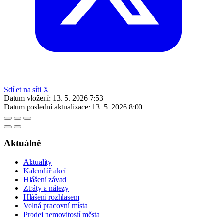
Sdílet na síti X
Datum vložení:
13. 5. 2026 7:53
Datum poslední aktualizace:
13. 5. 2026 8:00
Aktuálně
Aktuality
Kalendář akcí
Hlášení závad
Ztráty a nálezy
Hlášení rozhlasem
Volná pracovní místa
Prodej nemovitostí města