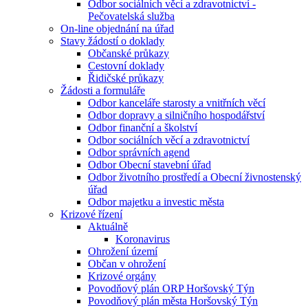
Odbor sociálních věcí a zdravotnictví -
Pečovatelská služba
On-line objednání na úřad
Stavy žádostí o doklady
Občanské průkazy
Cestovní doklady
Řidičské průkazy
Žádosti a formuláře
Odbor kanceláře starosty a vnitřních věcí
Odbor dopravy a silničního hospodářství
Odbor finanční a školství
Odbor sociálních věcí a zdravotnictví
Odbor správních agend
Odbor Obecní stavební úřad
Odbor životního prostředí a Obecní živnostenský
úřad
Odbor majetku a investic města
Krizové řízení
Aktuálně
Koronavirus
Ohrožení území
Občan v ohrožení
Krizové orgány
Povodňový plán ORP Horšovský Týn
Povodňový plán města Horšovský Týn