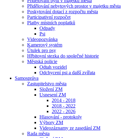
Přidělování bytů v majetku města
Přidělování nebytových prostor v majetku města
Poskytování dotací z rozpočtu města
Participativní rozpočet
Platby místních poplatků
Odpady
Psi
Videopozvánka
Kamerový systém
Útulek pro psy
Hřbitovní stezka do společné historie
Městská policie
Odtah vozidel
Odchycení psi a další zvířata
Samospráva
Zastupitelstvo města
Složení ZM
Usnesení ZM
2014 - 2018
2018 - 2022
2022 - 2026
Hlasování - protokoly
Výbory ZM
Videozáznamy ze zasedání ZM
Rada města