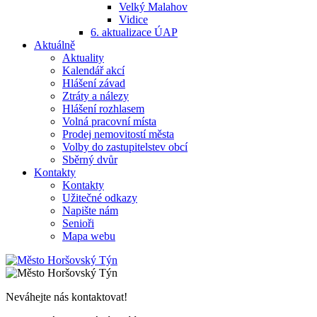
Velký Malahov
Vidice
6. aktualizace ÚAP
Aktuálně
Aktuality
Kalendář akcí
Hlášení závad
Ztráty a nálezy
Hlášení rozhlasem
Volná pracovní místa
Prodej nemovitostí města
Volby do zastupitelstev obcí
Sběrný dvůr
Kontakty
Kontakty
Užitečné odkazy
Napište nám
Senioři
Mapa webu
Neváhejte nás kontaktovat!