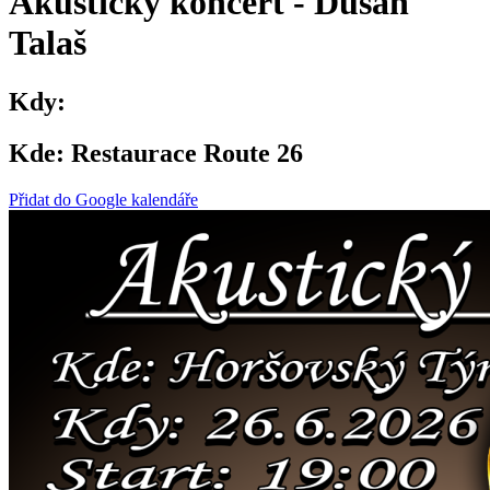
Akustický koncert - Dušan
Talaš
Kdy:
Kde:
Restaurace Route 26
Přidat do Google kalendáře