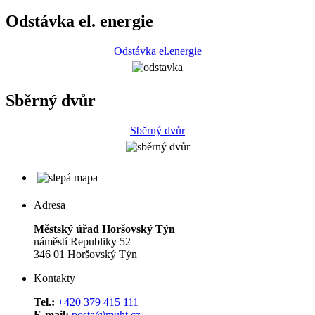
Odstávka el. energie
Odstávka el.energie
Sběrný dvůr
Sběrný dvůr
Adresa
Městský úřad Horšovský Týn
náměstí Republiky 52
346 01 Horšovský Týn
Kontakty
Tel.:
+420 379 415 111
E-mail:
posta@muht.cz