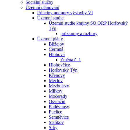
Sociální služby
Územní plánování
Principy podpory výstavby VI
Územní studie
Územní studie krajiny SO ORP Horšovský
Týn
průzkumy a rozbory
Územní plány
Blížejov
Čermná
Hlohová
Změna č. 1
Hlohovčice
Horšovský Týn
Křenovy
Meclov
Mezholezy
Mířkov
Močerady
Osvračín
Poděvousy
Puclice
Semněvice
Staňkov
Srby