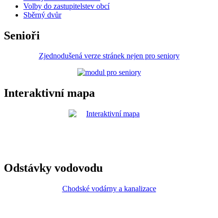
Volby do zastupitelstev obcí
Sběrný dvůr
Senioři
Zjednodušená verze stránek nejen pro seniory
Interaktivní mapa
Odstávky vodovodu
Chodské vodárny a kanalizace