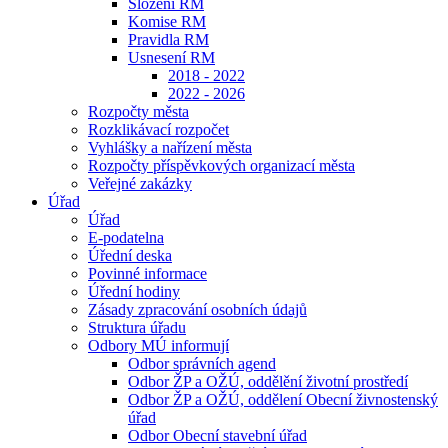
Složení RM
Komise RM
Pravidla RM
Usnesení RM
2018 - 2022
2022 - 2026
Rozpočty města
Rozklikávací rozpočet
Vyhlášky a nařízení města
Rozpočty příspěvkových organizací města
Veřejné zakázky
Úřad
Úřad
E-podatelna
Úřední deska
Povinné informace
Úřední hodiny
Zásady zpracování osobních údajů
Struktura úřadu
Odbory MÚ informují
Odbor správních agend
Odbor ŽP a OŽÚ, oddělění životní prostředí
Odbor ŽP a OŽÚ, oddělení Obecní živnostenský
úřad
Odbor Obecní stavební úřad