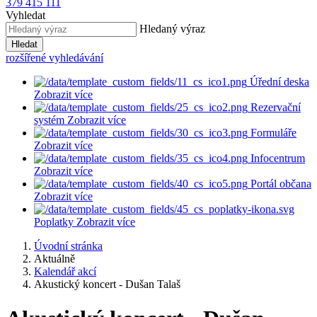
379 415 111
Vyhledat
Hledaný výraz
Hledat
rozšířené vyhledávání
Úřední deska
Zobrazit více
Rezervační
systém
Zobrazit více
Formuláře
Zobrazit více
Infocentrum
Zobrazit více
Portál občana
Zobrazit více
Poplatky
Zobrazit více
Úvodní stránka
Aktuálně
Kalendář akcí
Akustický koncert - Dušan Talaš