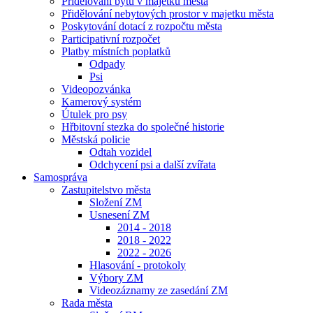
Přidělování bytů v majetku města
Přidělování nebytových prostor v majetku města
Poskytování dotací z rozpočtu města
Participativní rozpočet
Platby místních poplatků
Odpady
Psi
Videopozvánka
Kamerový systém
Útulek pro psy
Hřbitovní stezka do společné historie
Městská policie
Odtah vozidel
Odchycení psi a další zvířata
Samospráva
Zastupitelstvo města
Složení ZM
Usnesení ZM
2014 - 2018
2018 - 2022
2022 - 2026
Hlasování - protokoly
Výbory ZM
Videozáznamy ze zasedání ZM
Rada města