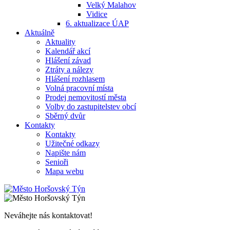
Velký Malahov
Vidice
6. aktualizace ÚAP
Aktuálně
Aktuality
Kalendář akcí
Hlášení závad
Ztráty a nálezy
Hlášení rozhlasem
Volná pracovní místa
Prodej nemovitostí města
Volby do zastupitelstev obcí
Sběrný dvůr
Kontakty
Kontakty
Užitečné odkazy
Napište nám
Senioři
Mapa webu
Neváhejte nás kontaktovat!