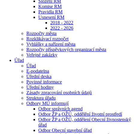
Složení RM
Komise RM
Pravidla RM
Usnesení RM
2018 - 2022
2022 - 2026
Rozpočty města
Rozklikávací rozpočet
Vyhlášky a nařízení města
Rozpočty příspěvkových organizací města
Veřejné zakázky
Úřad
Úřad
E-podatelna
Úřední deska
Povinné informace
Úřední hodiny
Zásady zpracování osobních údajů
Struktura úřadu
Odbory MÚ informují
Odbor správních agend
Odbor ŽP a OŽÚ, oddělění životní prostředí
Odbor ŽP a OŽÚ, oddělení Obecní živnostenský
úřad
Odbor Obecní stavební úřad