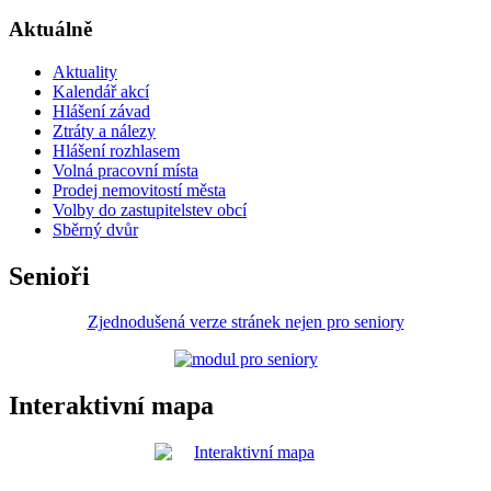
Aktuálně
Aktuality
Kalendář akcí
Hlášení závad
Ztráty a nálezy
Hlášení rozhlasem
Volná pracovní místa
Prodej nemovitostí města
Volby do zastupitelstev obcí
Sběrný dvůr
Senioři
Zjednodušená verze stránek nejen pro seniory
Interaktivní mapa