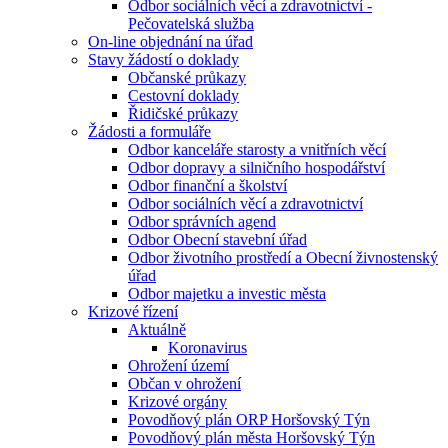
Odbor sociálních věcí a zdravotnictví -
Pečovatelská služba
On-line objednání na úřad
Stavy žádostí o doklady
Občanské průkazy
Cestovní doklady
Řidičské průkazy
Žádosti a formuláře
Odbor kanceláře starosty a vnitřních věcí
Odbor dopravy a silničního hospodářství
Odbor finanční a školství
Odbor sociálních věcí a zdravotnictví
Odbor správních agend
Odbor Obecní stavební úřad
Odbor životního prostředí a Obecní živnostenský
úřad
Odbor majetku a investic města
Krizové řízení
Aktuálně
Koronavirus
Ohrožení území
Občan v ohrožení
Krizové orgány
Povodňový plán ORP Horšovský Týn
Povodňový plán města Horšovský Týn