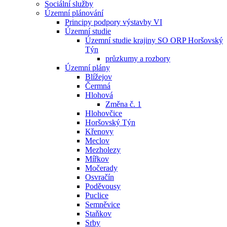
Sociální služby
Územní plánování
Principy podpory výstavby VI
Územní studie
Územní studie krajiny SO ORP Horšovský
Týn
průzkumy a rozbory
Územní plány
Blížejov
Čermná
Hlohová
Změna č. 1
Hlohovčice
Horšovský Týn
Křenovy
Meclov
Mezholezy
Mířkov
Močerady
Osvračín
Poděvousy
Puclice
Semněvice
Staňkov
Srby