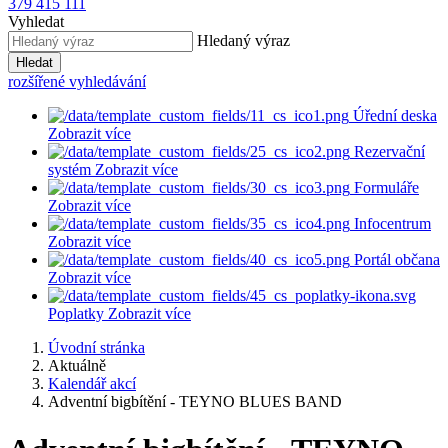
379 415 111
Vyhledat
Hledaný výraz
Hledat
rozšířené vyhledávání
Úřední deska
Zobrazit více
Rezervační
systém
Zobrazit více
Formuláře
Zobrazit více
Infocentrum
Zobrazit více
Portál občana
Zobrazit více
Poplatky
Zobrazit více
Úvodní stránka
Aktuálně
Kalendář akcí
Adventní bigbítění - TEYNO BLUES BAND