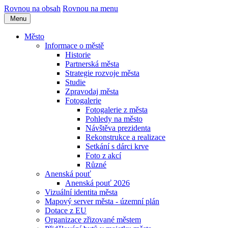
Rovnou na obsah
Rovnou na menu
Menu
Město
Informace o městě
Historie
Partnerská města
Strategie rozvoje města
Studie
Zpravodaj města
Fotogalerie
Fotogalerie z města
Pohledy na město
Návštěva prezidenta
Rekonstrukce a realizace
Setkání s dárci krve
Foto z akcí
Různé
Anenská pouť
Anenská pouť 2026
Vizuální identita města
Mapový server města - územní plán
Dotace z EU
Organizace zřizované městem